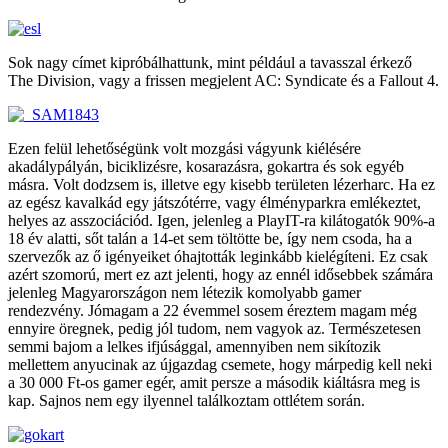
Sok nagy címet kipróbálhattunk, mint például a tavasszal érkező
The Division, vagy a frissen megjelent AC: Syndicate és a Fallout 4.
Ezen felül lehetőségünk volt mozgási vágyunk kiélésére
akadálypályán, biciklizésre, kosarazásra, gokartra és sok egyéb
másra. Volt dodzsem is, illetve egy kisebb területen lézerharc. Ha ez
az egész kavalkád egy játszótérre, vagy élményparkra emlékeztet,
helyes az asszociációd. Igen, jelenleg a PlayIT-ra kilátogatók 90%-a
18 év alatti, sőt talán a 14-et sem töltötte be, így nem csoda, ha a
szervezők az ő igényeiket óhajtották leginkább kielégíteni. Ez csak
azért szomorú, mert ez azt jelenti, hogy az ennél idősebbek számára
jelenleg Magyarországon nem létezik komolyabb gamer
rendezvény. Jómagam a 22 évemmel sosem éreztem magam még
ennyire öregnek, pedig jól tudom, nem vagyok az. Természetesen
semmi bajom a lelkes ifjúsággal, amennyiben nem sikítozik
mellettem anyucinak az újgazdag csemete, hogy márpedig kell neki
a 30 000 Ft-os gamer egér, amit persze a második kiáltásra meg is
kap. Sajnos nem egy ilyennel találkoztam ottlétem során.