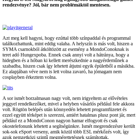
rendezvénye? Jól, bár nem problémáktól mentesen.
Azt meg kell hagyni, hogy ezúttal több színpaddal és programmal
találkozhattunk, mint eddig valaha. A helyszín is más volt, hiszen a
SYMA csarnokból átköltözött az esemény a MondoConoknak is
teret adó Hungexpoba. Ennek csak annyi volt a hátránya, hogy a
hidegben és a hóban ki kellett merészkednie a nagyérdeműnek a
szabadba, hiszen csak így lehetett átjutni egyik épületből a másikba.
Ez alapjában véve nem is lett volna zavaró, ha jómagam nem
cosplayben érkeztem volna.
A sor ismét borzalmasan nagy volt, nem irigyeltem az elővételes
jeggyel rendelkezőket, mivel a helyben vásárlós például fele akkora
volt. Rögtön belépés után könnyedén lehetett programfüzetet és
ezzel együtt térképet is szerezni, amiért hatalmas plusz pont jár, mert
például ez a MondoConon nagyon hamar elfogyott és csak
okostelefonunk lehetett a segítségünkre. Ismét megrendezésre került
sok-sok eSport verseny, amik közül több ESL mérkőzés volt, így
azok nemzetközi szintű megmérettetésnek számítottak.