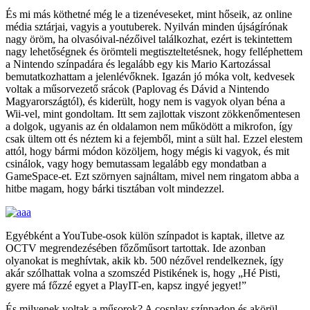
És mi más köthetné még le a tizenéveseket, mint hőseik, az online
média sztárjai, vagyis a youtuberek. Nyilván minden újságírónak
nagy öröm, ha olvasóival-nézőivel találkozhat, ezért is tekintettem
nagy lehetőségnek és örömteli megtiszteltetésnek, hogy felléphettem
a Nintendo színpadára és legalább egy kis Mario Kartozással
bemutatkozhattam a jelenlévőknek. Igazán jó móka volt, kedvesek
voltak a műsorvezető srácok (Paplovag és Dávid a Nintendo
Magyarországtól), és kiderült, hogy nem is vagyok olyan béna a
Wii-vel, mint gondoltam. Itt sem zajlottak viszont zökkenőmentesen
a dolgok, ugyanis az én oldalamon nem működött a mikrofon, így
csak ültem ott és néztem ki a fejemből, mint a sült hal. Ezzel elestem
attól, hogy bármi módon közöljem, hogy mégis ki vagyok, és mit
csinálok, vagy hogy bemutassam legalább egy mondatban a
GameSpace-et. Ezt szörnyen sajnáltam, mivel nem ringatom abba a
hitbe magam, hogy bárki tisztában volt mindezzel.
Egyébként a YouTube-osok külön színpadot is kaptak, illetve az
OCTV megrendezésében főzőműsort tartottak. Ide azonban
olyanokat is meghívtak, akik kb. 500 nézővel rendelkeznek, így
akár szólhattak volna a szomszéd Pistikének is, hogy „Hé Pisti,
gyere má főzzé egyet a PlayIT-en, kapsz ingyé jegyet!”
És milyenek voltak a műsorok? A cosplay színpadon és akörül