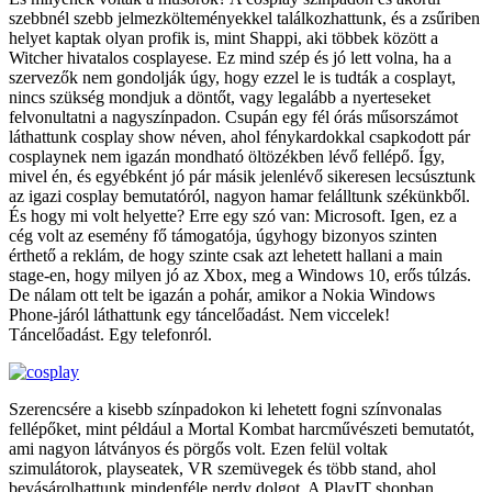
szebbnél szebb jelmezkölteményekkel találkozhattunk, és a zsűriben
helyet kaptak olyan profik is, mint Shappi, aki többek között a
Witcher hivatalos cosplayese. Ez mind szép és jó lett volna, ha a
szervezők nem gondolják úgy, hogy ezzel le is tudták a cosplayt,
nincs szükség mondjuk a döntőt, vagy legalább a nyerteseket
felvonultatni a nagyszínpadon. Csupán egy fél órás műsorszámot
láthattunk cosplay show néven, ahol fénykardokkal csapkodott pár
cosplaynek nem igazán mondható öltözékben lévő fellépő. Így,
mivel én, és egyébként jó pár másik jelenlévő sikeresen lecsúsztunk
az igazi cosplay bemutatóról, nagyon hamar felálltunk székünkből.
És hogy mi volt helyette? Erre egy szó van: Microsoft. Igen, ez a
cég volt az esemény fő támogatója, úgyhogy bizonyos szinten
érthető a reklám, de hogy szinte csak azt lehetett hallani a main
stage-en, hogy milyen jó az Xbox, meg a Windows 10, erős túlzás.
De nálam ott telt be igazán a pohár, amikor a Nokia Windows
Phone-járól láthattunk egy táncelőadást. Nem viccelek!
Táncelőadást. Egy telefonról.
Szerencsére a kisebb színpadokon ki lehetett fogni színvonalas
fellépőket, mint például a Mortal Kombat harcművészeti bemutatót,
ami nagyon látványos és pörgős volt. Ezen felül voltak
szimulátorok, playseatek, VR szemüvegek és több stand, ahol
bevásárolhattunk mindenféle nerdy dolgot. A PlayIT shopban