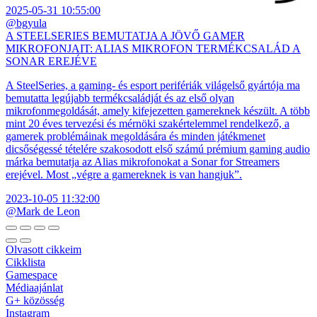
2025-05-31 10:55:00
@bgyula
A STEELSERIES BEMUTATJA A JÖVŐ GAMER
MIKROFONJAIT: ALIAS MIKROFON TERMÉKCSALÁD A
SONAR EREJÉVE
A SteelSeries, a gaming- és esport perifériák világelső gyártója ma
bemutatta legújabb termékcsaládját és az első olyan
mikrofonmegoldását, amely kifejezetten gamereknek készült. A több
mint 20 éves tervezési és mérnöki szakértelemmel rendelkező, a
gamerek problémáinak megoldására és minden játékmenet
dicsőségessé tételére szakosodott első számú prémium gaming audio
márka bemutatja az Alias mikrofonokat a Sonar for Streamers
erejével. Most „végre a gamereknek is van hangjuk”.
2023-10-05 11:32:00
@Mark de Leon
Olvasott cikkeim
Cikklista
Gamespace
Médiaajánlat
G+ közösség
Instagram