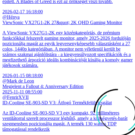
épített. A Blades of Greed is ezt az örökséget viszi tovább.
2026-02-17 16:18:00
@Hénya
ViewSonic VX27G1-2K 27&quot; 2K QHD Gaming Monitor
A ViewSonic VX27G1-2K egy középkategóriás, de prémium
funkciókkal felszerelt gaming monitor, amely 2025-2026 fordulóján
pozicionálja magát az egyik legversenyképesebb választásként a 27
colos, 1440p kategóriában. A monitor nem véletlenül került be
számos szakmai ajánlólistára - a kiegyensúlyozott specifikációk és a
megfizethető árpozíció ideális kombinációját kínálja a komoly gamer
játékosok számára.
2026-01-15 08:18:00
@Mark de Leon
Megjelent a Fallout 4: Anniversary Edition
2025-11-11 08:55:00
@FenrirXVII
ID-Cooling SE-903-SD V3: Átfogó Termékfelülvizsgálat
Az ID-Cooling SE-903-SD V3 egy kompakt, 92 milliméteres
ventilátorral szerelt processzor léghűtő, amely a költségvetés-barát
szegmensben pozicionálja magát. A termék 130 wattos TDP
támogatással rendelkezik