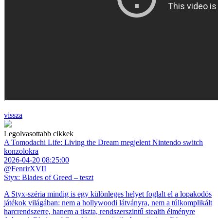
vissza
Legolvasottabb cikkek
A Tomodachi Life: Living the Dream megjelent Nintendo switch
konzolokra
2026-04-20 08:25:00
@FenrirXVII
Styx: Blades of Greed – teszt
A Styx-széria mindig is egy különleges helyet foglalt el a lopakodós
játékok világában: nem a hollywoodi látványra, nem a túlkomplikált
harcrendszerre, hanem a tiszta, rendszerszintű stealth élményre