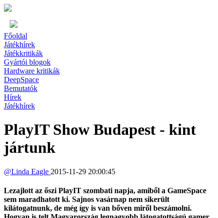
Főoldal
Játékhírek
Játékkritikák
Gyártói blogok
Hardware kritikák
DeepSpace
Bemutatók
Hírek
Játékhírek
PlayIT Show Budapest - kint
jártunk
@
Linda Eagle
2015-11-29 20:00:45
Lezajlott az őszi PlayIT szombati napja, amiből a GameSpace
sem maradhatott ki. Sajnos vasárnap nem sikerült
kilátogatnunk, de még így is van bőven miről beszámolni.
Hogyan is telt Magyarország legnagyobb látogatottságú gamer