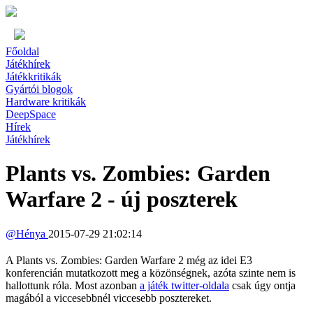
Főoldal
Játékhírek
Játékkritikák
Gyártói blogok
Hardware kritikák
DeepSpace
Hírek
Játékhírek
Plants vs. Zombies: Garden
Warfare 2 - új poszterek
@
Hénya
2015-07-29 21:02:14
A Plants vs. Zombies: Garden Warfare 2 még az idei E3
konferencián mutatkozott meg a közönségnek, azóta szinte nem is
hallottunk róla. Most azonban
a játék twitter-oldala
csak úgy ontja
magából a viccesebbnél viccesebb posztereket.