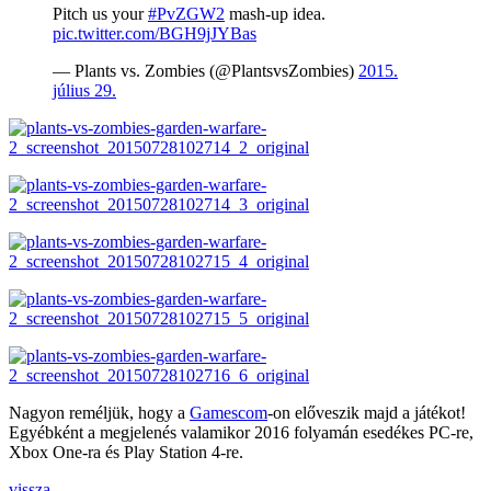
Pitch us your
#PvZGW2
mash-up idea.
pic.twitter.com/BGH9jJYBas
— Plants vs. Zombies (@PlantsvsZombies)
2015.
július 29.
Nagyon reméljük, hogy a
Gamescom
-on előveszik majd a játékot!
Egyébként a megjelenés valamikor 2016 folyamán esedékes PC-re,
Xbox One-ra és Play Station 4-re.
vissza