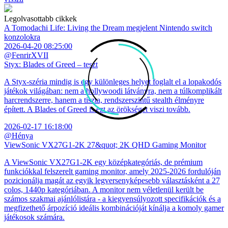
Legolvasottabb cikkek
A Tomodachi Life: Living the Dream megjelent Nintendo switch
konzolokra
2026-04-20 08:25:00
@FenrirXVII
Styx: Blades of Greed – teszt
A Styx-széria mindig is egy különleges helyet foglalt el a lopakodós
játékok világában: nem a hollywoodi látványra, nem a túlkomplikált
harcrendszerre, hanem a tiszta, rendszerszintű stealth élményre
épített. A Blades of Greed is ezt az örökséget viszi tovább.
2026-02-17 16:18:00
@Hénya
ViewSonic VX27G1-2K 27&quot; 2K QHD Gaming Monitor
A ViewSonic VX27G1-2K egy középkategóriás, de prémium
funkciókkal felszerelt gaming monitor, amely 2025-2026 fordulóján
pozicionálja magát az egyik legversenyképesebb választásként a 27
colos, 1440p kategóriában. A monitor nem véletlenül került be
számos szakmai ajánlólistára - a kiegyensúlyozott specifikációk és a
megfizethető árpozíció ideális kombinációját kínálja a komoly gamer
játékosok számára.