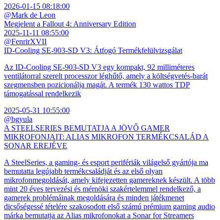
2026-01-15 08:18:00
@Mark de Leon
Megjelent a Fallout 4: Anniversary Edition
2025-11-11 08:55:00
@FenrirXVII
ID-Cooling SE-903-SD V3: Átfogó Termékfelülvizsgálat
Az ID-Cooling SE-903-SD V3 egy kompakt, 92 milliméteres
ventilátorral szerelt processzor léghűtő, amely a költségvetés-barát
szegmensben pozicionálja magát. A termék 130 wattos TDP
támogatással rendelkezik
2025-05-31 10:55:00
@bgyula
A STEELSERIES BEMUTATJA A JÖVŐ GAMER
MIKROFONJAIT: ALIAS MIKROFON TERMÉKCSALÁD A
SONAR EREJÉVE
A SteelSeries, a gaming- és esport perifériák világelső gyártója ma
bemutatta legújabb termékcsaládját és az első olyan
mikrofonmegoldását, amely kifejezetten gamereknek készült. A több
mint 20 éves tervezési és mérnöki szakértelemmel rendelkező, a
gamerek problémáinak megoldására és minden játékmenet
dicsőségessé tételére szakosodott első számú prémium gaming audio
márka bemutatja az Alias mikrofonokat a Sonar for Streamers