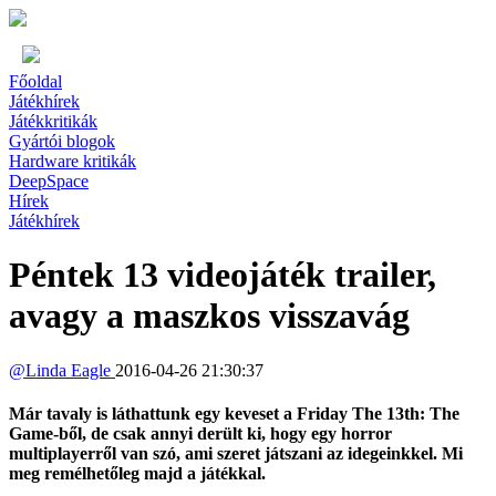
Főoldal
Játékhírek
Játékkritikák
Gyártói blogok
Hardware kritikák
DeepSpace
Hírek
Játékhírek
Péntek 13 videojáték trailer,
avagy a maszkos visszavág
@
Linda Eagle
2016-04-26 21:30:37
Már tavaly is láthattunk egy keveset a Friday The 13th: The
Game-ből, de csak annyi derült ki, hogy egy horror
multiplayerről van szó, ami szeret játszani az idegeinkkel. Mi
meg remélhetőleg majd a játékkal.