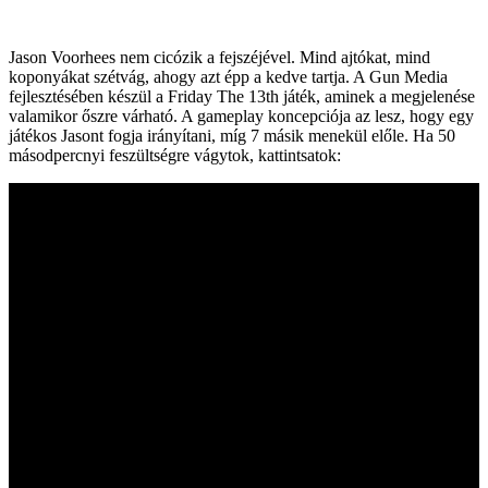
Jason Voorhees nem cicózik a fejszéjével. Mind ajtókat, mind
koponyákat szétvág, ahogy azt épp a kedve tartja. A Gun Media
fejlesztésében készül a Friday The 13th játék, aminek a megjelenése
valamikor őszre várható. A gameplay koncepciója az lesz, hogy egy
játékos Jasont fogja irányítani, míg 7 másik menekül előle. Ha 50
másodpercnyi feszültségre vágytok, kattintsatok: