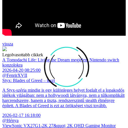
vissza
Legolvasottabb cikkek
A Tomodachi Life: Living the Dream megjelent Nintendo switch
konzolokra
2026-04-20 08:25:00
@FenrirXVII
Styx: Blades of Greed – teszt
A Styx-széria mindig is egy különleges helyet foglalt el a lopakodós
játékok világában: nem a hollywoodi látványra, nem a túlkomplikált
harcrendszerre, hanem a tiszta, rendszerszintű stealth élményre
épített. A Blades of Greed is ezt az örökséget viszi tovább.
2026-02-17 16:18:00
@Hénya
ViewSonic VX27G1-2K 27&quot; 2K QHD Gaming Monitor