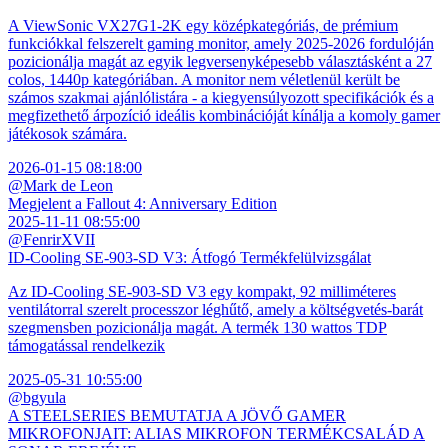
A ViewSonic VX27G1-2K egy középkategóriás, de prémium
funkciókkal felszerelt gaming monitor, amely 2025-2026 fordulóján
pozicionálja magát az egyik legversenyképesebb választásként a 27
colos, 1440p kategóriában. A monitor nem véletlenül került be
számos szakmai ajánlólistára - a kiegyensúlyozott specifikációk és a
megfizethető árpozíció ideális kombinációját kínálja a komoly gamer
játékosok számára.
2026-01-15 08:18:00
@Mark de Leon
Megjelent a Fallout 4: Anniversary Edition
2025-11-11 08:55:00
@FenrirXVII
ID-Cooling SE-903-SD V3: Átfogó Termékfelülvizsgálat
Az ID-Cooling SE-903-SD V3 egy kompakt, 92 milliméteres
ventilátorral szerelt processzor léghűtő, amely a költségvetés-barát
szegmensben pozicionálja magát. A termék 130 wattos TDP
támogatással rendelkezik
2025-05-31 10:55:00
@bgyula
A STEELSERIES BEMUTATJA A JÖVŐ GAMER
MIKROFONJAIT: ALIAS MIKROFON TERMÉKCSALÁD A