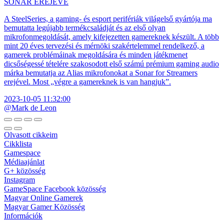
SONAR EREJÉVE
A SteelSeries, a gaming- és esport perifériák világelső gyártója ma
bemutatta legújabb termékcsaládját és az első olyan
mikrofonmegoldását, amely kifejezetten gamereknek készült. A több
mint 20 éves tervezési és mérnöki szakértelemmel rendelkező, a
gamerek problémáinak megoldására és minden játékmenet
dicsőségessé tételére szakosodott első számú prémium gaming audio
márka bemutatja az Alias mikrofonokat a Sonar for Streamers
erejével. Most „végre a gamereknek is van hangjuk”.
2023-10-05 11:32:00
@Mark de Leon
Olvasott cikkeim
Cikklista
Gamespace
Médiaajánlat
G+ közösség
Instagram
GameSpace Facebook közösség
Magyar Online Gamerek
Magyar Gamer Közösség
Információk