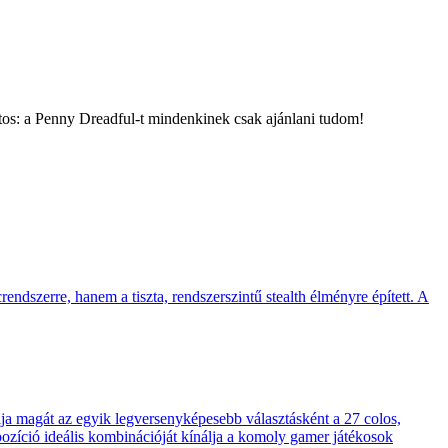
tos: a Penny Dreadful-t mindenkinek csak ajánlani tudom!
endszerre, hanem a tiszta, rendszerszintű stealth élményre épített. A
 magát az egyik legversenyképesebb választásként a 27 colos,
pozíció ideális kombinációját kínálja a komoly gamer játékosok