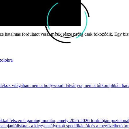
 hatalmas fordulatot vesz, másik része pedig csak fokozódik. Egy biz
zolokra
átékok világában: nem a hollywoodi látványra, nem a túlkomplikált harcr
 felszerelt gaming monitor, amely 2025-2026 fordulóján pozicionálja
 ajánlólistára - a kiegyensúlyozott specifikációk és a megfizethető ár