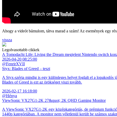
Ahogy a videót bámulom, tátva marad a szám! Az események egy része
vissza
Legolvasottabb cikkek
A Tomodachi Life: Living the Dream megjelent Nintendo switch kon
2026-04-20 08:25:00
@FenrirXVII
Styx: Blades of Greed – teszt
A Styx-széria mindig is egy különleges helyet foglalt el a lopakodós j
Blades of Greed is ezt az örökséget viszi tovább.
2026-02-17 16:18:00
@Hénya
ViewSonic VX27G1-2K 27&quot; 2K QHD Gaming Monitor
A ViewSonic VX27G1-2K egy középkategóriás, de prémium funkciókkal
1440p kategóriában. A monitor nem véletlenül került be számos szakmai