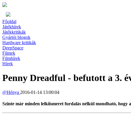
Főoldal
Játékhírek
Játékkritikák
Gyártói blogok
Hardware kritikák
DeepSpace
Filmek
Filmhírek
Hírek
Penny Dreadful - befutott a 3. é
@
Hénya
2016-01-14 13:00:04
Szinte már minden lelkiismeret furdalás nélkül mondható, hogy a 