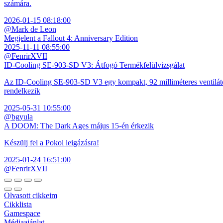
számára.
2026-01-15 08:18:00
@Mark de Leon
Megjelent a Fallout 4: Anniversary Edition
2025-11-11 08:55:00
@FenrirXVII
ID-Cooling SE-903-SD V3: Átfogó Termékfelülvizsgálat
Az ID-Cooling SE-903-SD V3 egy kompakt, 92 milliméteres ventilátor
rendelkezik
2025-05-31 10:55:00
@bgyula
A DOOM: The Dark Ages május 15-én érkezik
Készülj fel a Pokol leigázásra!
2025-01-24 16:51:00
@FenrirXVII
Olvasott cikkeim
Cikklista
Gamespace
Médiaajánlat