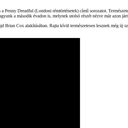
n a Penny Dreadful (Londoni rémtörténetek) című sorozatot. Természete
agyunk a második évadon is, melynek utolsó részét nézve már azon járt 
ajd Brian Cox alakításában. Rajta kívül természetesen lesznek még új s