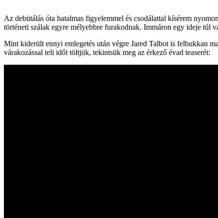
Az debütálás óta hatalmas figyelemmel és csodálattal kísérem nyomo
történeti szálak egyre mélyebbre furakodnak. Immáron egy ideje túl v
Mint kiderült ennyi emlegetés után végre Jared Talbot is felbukkan m
várakozással teli időt töltjük, tekintsük meg az érkező évad teaserét: