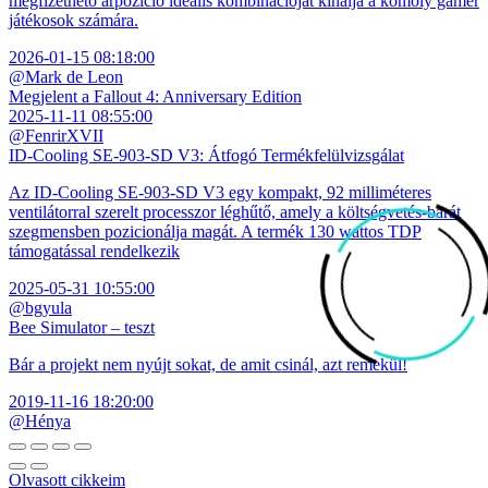
megfizethető árpozíció ideális kombinációját kínálja a komoly gamer
játékosok számára.
2026-01-15 08:18:00
@Mark de Leon
Megjelent a Fallout 4: Anniversary Edition
2025-11-11 08:55:00
@FenrirXVII
ID-Cooling SE-903-SD V3: Átfogó Termékfelülvizsgálat
Az ID-Cooling SE-903-SD V3 egy kompakt, 92 milliméteres
ventilátorral szerelt processzor léghűtő, amely a költségvetés-barát
szegmensben pozicionálja magát. A termék 130 wattos TDP
támogatással rendelkezik
2025-05-31 10:55:00
@bgyula
Bee Simulator – teszt
Bár a projekt nem nyújt sokat, de amit csinál, azt remekül!
2019-11-16 18:20:00
@Hénya
Olvasott cikkeim