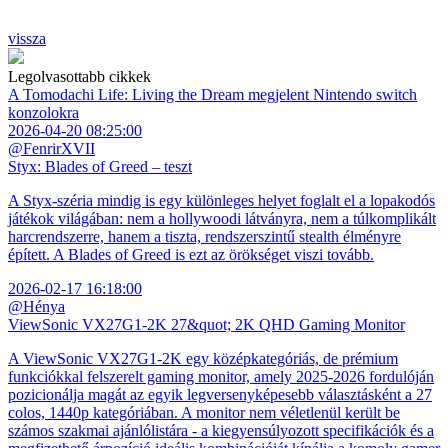
vissza
Legolvasottabb cikkek
A Tomodachi Life: Living the Dream megjelent Nintendo switch
konzolokra
2026-04-20 08:25:00
@FenrirXVII
Styx: Blades of Greed – teszt
A Styx-széria mindig is egy különleges helyet foglalt el a lopakodós
játékok világában: nem a hollywoodi látványra, nem a túlkomplikált
harcrendszerre, hanem a tiszta, rendszerszintű stealth élményre
épített. A Blades of Greed is ezt az örökséget viszi tovább.
2026-02-17 16:18:00
@Hénya
ViewSonic VX27G1-2K 27&quot; 2K QHD Gaming Monitor
A ViewSonic VX27G1-2K egy középkategóriás, de prémium
funkciókkal felszerelt gaming monitor, amely 2025-2026 fordulóján
pozicionálja magát az egyik legversenyképesebb választásként a 27
colos, 1440p kategóriában. A monitor nem véletlenül került be
számos szakmai ajánlólistára - a kiegyensúlyozott specifikációk és a