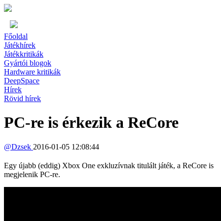
Főoldal
Játékhírek
Játékkritikák
Gyártói blogok
Hardware kritikák
DeepSpace
Hírek
Rövid hírek
PC-re is érkezik a ReCore
@
Dzsek
2016-01-05 12:08:44
Egy újabb (eddig) Xbox One exkluzívnak titulált játék, a ReCore is
megjelenik PC-re.