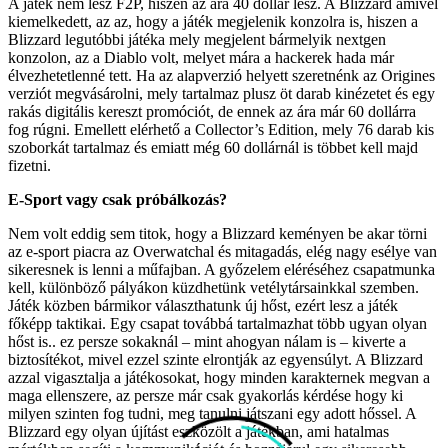
A játék nem lesz F2P, hiszen az ára 40 dollár lesz. A Blizzard amivel
kiemelkedett, az az, hogy a játék megjelenik konzolra is, hiszen a
Blizzard legutóbbi játéka mely megjelent bármelyik nextgen
konzolon, az a Diablo volt, melyet mára a hackerek hada már
élvezhetetlenné tett. Ha az alapverzió helyett szeretnénk az Origines
verziót megvásárolni, mely tartalmaz plusz öt darab kinézetet és egy
rakás digitális kereszt promóciót, de ennek az ára már 60 dollárra
fog rúgni. Emellett elérhető a Collector’s Edition, mely 76 darab kis
szoborkát tartalmaz és emiatt még 60 dollárnál is többet kell majd
fizetni.
E-Sport vagy csak próbálkozás?
Nem volt eddig sem titok, hogy a Blizzard keményen be akar törni
az e-sport piacra az Overwatchal és mitagadás, elég nagy esélye van
sikeresnek is lenni a műfajban. A győzelem eléréséhez csapatmunka
kell, különböző pályákon küzdhetünk vetélytársainkkal szemben.
Játék közben bármikor választhatunk új hőst, ezért lesz a játék
főképp taktikai. Egy csapat továbbá tartalmazhat több ugyan olyan
hőst is.. ez persze sokaknál – mint ahogyan nálam is – kiverte a
biztosítékot, mivel ezzel szinte elrontják az egyensúlyt. A Blizzard
azzal vigasztalja a játékosokat, hogy minden karakternek megvan a
maga ellenszere, az persze már csak gyakorlás kérdése hogy ki
milyen szinten fog tudni, meg tanulni játszani egy adott hőssel. A
Blizzard egy olyan újítást eszközölt a játékban, ami hatalmas