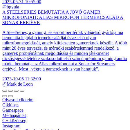
2025-05-31 10:55:00
@bgyula
A STEELSERIES BEMUTATJA A JÖVŐ GAMER
MIKROFONJAIT: ALIAS MIKROFON TERMÉKCSALÁD A
SONAR EREJÉVE
A SteelSeries, a gaming- és esport perifériák világelső gyártója ma
bemutatta legújabb termékcsaládját és az első olyan
mikrofonmegoldását, amely kifejezetten gamereknek készült. A több
mint 20 éves tervezési és mérnöki szakértelemmel rendelkező, a
gamerek problémáinak megoldására és minden játékmenet
dicsőségessé tételére szakosodott első számú prémium gaming audio
márka bemutatja az Alias mikrofonokat a Sonar for Streamers
erejével. Most „végre a gamereknek is van hangjuk”.
2023-10-05 11:32:00
@Mark de Leon
Olvasott cikkeim
Cikklista
Gamespace
Médiaajánlat
G+ közösség
Instagram