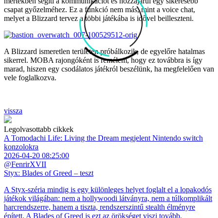
mértékben segíti a kommunikációt és hozzájárul egy sikeresebb
csapat győzelméhez. Ez a funkció nem más, mint a voice chat,
melyet a Blizzard tervez a többi játékába is idővel beilleszteni.
A Blizzard ismeretlen területen próbálkozik, de egyelőre hatalmas
sikerrel. MOBA rajongóként is remélem, hogy ez továbbra is így
marad, hiszen egy csodálatos játékról beszélünk, ha megfelelően van
vele foglalkozva.
vissza
Legolvasottabb cikkek
A Tomodachi Life: Living the Dream megjelent Nintendo switch
konzolokra
2026-04-20 08:25:00
@FenrirXVII
Styx: Blades of Greed – teszt
A Styx-széria mindig is egy különleges helyet foglalt el a lopakodós
játékok világában: nem a hollywoodi látványra, nem a túlkomplikált
harcrendszerre, hanem a tiszta, rendszerszintű stealth élményre
épített. A Blades of Greed is ezt az örökséget viszi tovább.