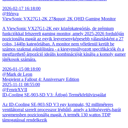
2026-02-17 16:18:00
@Hénya
ViewSonic VX27G1-2K 27&quot; 2K QHD Gaming Monitor
A ViewSonic VX27G1-2K egy középkategóriás, de prémium
funkciókkal felszerelt gaming monitor, amely 2025-2026 fordulóján
pozicionálja magát az egyik legversenyképesebb választásként a 27
colos, 1440p kategóriában. A monitor nem véletlenül került be
számos szakmai ajánlólistára - a kiegyensúlyozott specifikációk és a
megfizethető árpozíció ideális kombinációját kínálja a komoly gamer
játékosok számára.
2026-01-15 08:18:00
@Mark de Leon
Megjelent a Fallout 4: Anniversary Edition
2025-11-11 08:55:00
@FenrirXVII
ID-Cooling SE-903-SD V3: Átfogó Termékfelülvizsgálat
Az ID-Cooling SE-903-SD V3 egy kompakt, 92 milliméteres
ventilátorral szerelt processzor léghűtő, amely a költségvetés-barát
szegmensben pozicionálja magát. A termék 130 wattos TDP
támogatással rendelkezik