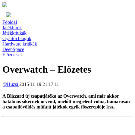
Főoldal
Játékhírek
Játékkritikák
Gyártói blogok
Hardware kritikák
DeepSpace
Előzetesek
Overwatch – Előzetes
@
Huzsi
2015-11-19 21:17:11
A Blizzard új csapatjátéka az Overwatch, ami már akkor
hatalmas sikernek örvend, mielőtt megjelent volna, hamarosan
a csapatlövöldés műfajú játékok egyik főszereplője lesz.