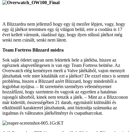
A Blizzardra nem jellemző hogy egy új mezőre lépjen, vagy, hogy
egy új játékot teremtsen egy új világon belül, erre a csodára is 17
évet kellett várnunk, ráadásul úgy, hogy ilyen stílusú játékot még
senki nem csinált, senki nem látott.
Team Fortress Blizzard módra
Sok saját ötletet ugyan nem fektettek bele a játékba, hiszen az
egésznek alapvetőlegesen is van egy Team Fortress beütése. Az
Overwatch elég keményen merít a Valve játékából, vajon mennyit
játszhattak vele mire kitalálták ezt a játékot? De ezzel nincs is semmi
probléma, hiszen a Blizzard azért Blizzard, hogy mindenből a
legjobbat nyújtsa. – Itt szeretném személyes véleményemet
hozzáfűzni, hogy szerintem én vagyok az egyetlen a hatalmas
rajongói táborból, kinek nem tetszik a játék. – Mint az a Blizzconon
már kiderült, összességében 21 darab, egymástól különálló és
elkülönülő karakterrel játszhatunk, ami biztosítja számunka az
izgalmas és változatos játékélményt és csapatharcokat.