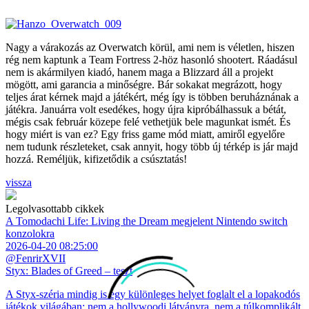
Nagy a várakozás az Overwatch körül, ami nem is véletlen, hiszen
rég nem kaptunk a Team Fortress 2-höz hasonló shootert. Ráadásul
nem is akármilyen kiadó, hanem maga a Blizzard áll a projekt
mögött, ami garancia a minőségre. Bár sokakat megrázott, hogy
teljes árat kérnek majd a játékért, még így is többen beruháznának a
játékra. Januárra volt esedékes, hogy újra kipróbálhassuk a bétát,
mégis csak február közepe felé vethetjük bele magunkat ismét. És
hogy miért is van ez? Egy friss game mód miatt, amiről egyelőre
nem tudunk részleteket, csak annyit, hogy több új térkép is jár majd
hozzá. Reméljük, kifizetődik a csúsztatás!
vissza
Legolvasottabb cikkek
A Tomodachi Life: Living the Dream megjelent Nintendo switch
konzolokra
2026-04-20 08:25:00
@FenrirXVII
Styx: Blades of Greed – teszt
A Styx-széria mindig is egy különleges helyet foglalt el a lopakodós
játékok világában: nem a hollywoodi látványra, nem a túlkomplikált