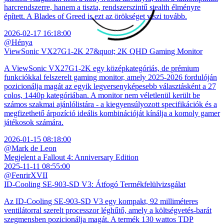
harcrendszerre, hanem a tiszta, rendszerszintű stealth élményre
épített. A Blades of Greed is ezt az örökséget viszi tovább.
2026-02-17 16:18:00
@Hénya
ViewSonic VX27G1-2K 27&quot; 2K QHD Gaming Monitor
A ViewSonic VX27G1-2K egy középkategóriás, de prémium
funkciókkal felszerelt gaming monitor, amely 2025-2026 fordulóján
pozicionálja magát az egyik legversenyképesebb választásként a 27
colos, 1440p kategóriában. A monitor nem véletlenül került be
számos szakmai ajánlólistára - a kiegyensúlyozott specifikációk és a
megfizethető árpozíció ideális kombinációját kínálja a komoly gamer
játékosok számára.
2026-01-15 08:18:00
@Mark de Leon
Megjelent a Fallout 4: Anniversary Edition
2025-11-11 08:55:00
@FenrirXVII
ID-Cooling SE-903-SD V3: Átfogó Termékfelülvizsgálat
Az ID-Cooling SE-903-SD V3 egy kompakt, 92 milliméteres
ventilátorral szerelt processzor léghűtő, amely a költségvetés-barát
szegmensben pozicionálja magát. A termék 130 wattos TDP