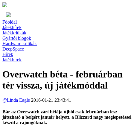
Főoldal
Játékhírek
Játékkritikák
Gyártói blogok
Hardware kritikák
DeepSpace
Hírek
Játékhírek
Overwatch béta - februárban
tér vissza, új játékmóddal
@
Linda Eagle
2016-01-21 23:43:41
Bár az Overwatch zárt bétája újból csak februárban lesz
játszható a beígért január helyett, a Blizzard nagy meglepetéssel
készül a rajongóknak.