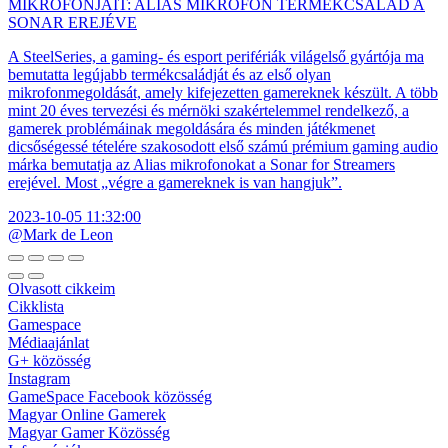
MIKROFONJAIT: ALIAS MIKROFON TERMÉKCSALÁD A
SONAR EREJÉVE
A SteelSeries, a gaming- és esport perifériák világelső gyártója ma
bemutatta legújabb termékcsaládját és az első olyan
mikrofonmegoldását, amely kifejezetten gamereknek készült. A több
mint 20 éves tervezési és mérnöki szakértelemmel rendelkező, a
gamerek problémáinak megoldására és minden játékmenet
dicsőségessé tételére szakosodott első számú prémium gaming audio
márka bemutatja az Alias mikrofonokat a Sonar for Streamers
erejével. Most „végre a gamereknek is van hangjuk”.
2023-10-05 11:32:00
@Mark de Leon
Olvasott cikkeim
Cikklista
Gamespace
Médiaajánlat
G+ közösség
Instagram
GameSpace Facebook közösség
Magyar Online Gamerek
Magyar Gamer Közösség