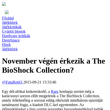
Főoldal
Játékhírek
Játékkritikák
Gyártói blogok
Hardware kritikák
DeepSpace
Hírek
Játékhírek
November végén érkezik a The
BioShock Collection?
@
FutuRetrO
2015-09-21 15:33:46
Egy dél-afrikai kiskereskedő, a
Raru
honlapja szerint még a
karácsonyi szezon előtt megjelenik a The BioShock Collection,
amely feltehetőleg a sorozat eddig elkészült mindhárom epizódját
tartalmazni fogja, a kiadott DLC-kel egyetemben. Az
előrendeléseket a lista szerint november huszonhetedikével tudják