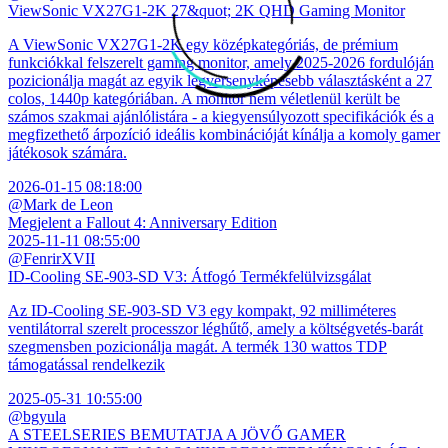
ViewSonic VX27G1-2K 27&quot; 2K QHD Gaming Monitor
A ViewSonic VX27G1-2K egy középkategóriás, de prémium
funkciókkal felszerelt gaming monitor, amely 2025-2026 fordulóján
pozicionálja magát az egyik legversenyképesebb választásként a 27
colos, 1440p kategóriában. A monitor nem véletlenül került be
számos szakmai ajánlólistára - a kiegyensúlyozott specifikációk és a
megfizethető árpozíció ideális kombinációját kínálja a komoly gamer
játékosok számára.
2026-01-15 08:18:00
@Mark de Leon
Megjelent a Fallout 4: Anniversary Edition
2025-11-11 08:55:00
@FenrirXVII
ID-Cooling SE-903-SD V3: Átfogó Termékfelülvizsgálat
Az ID-Cooling SE-903-SD V3 egy kompakt, 92 milliméteres
ventilátorral szerelt processzor léghűtő, amely a költségvetés-barát
szegmensben pozicionálja magát. A termék 130 wattos TDP
támogatással rendelkezik
2025-05-31 10:55:00
@bgyula
A STEELSERIES BEMUTATJA A JÖVŐ GAMER