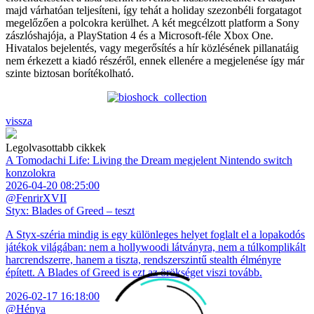
majd várhatóan teljesíteni, így tehát a holiday szezonbéli forgatagot
megelőzően a polcokra kerülhet. A két megcélzott platform a Sony
zászlóshajója, a PlayStation 4 és a Microsoft-féle Xbox One.
Hivatalos bejelentés, vagy megerősítés a hír közlésének pillanatáig
nem érkezett a kiadó részéről, ennek ellenére a megjelenése így már
szinte biztosan borítékolható.
vissza
Legolvasottabb cikkek
A Tomodachi Life: Living the Dream megjelent Nintendo switch
konzolokra
2026-04-20 08:25:00
@FenrirXVII
Styx: Blades of Greed – teszt
A Styx-széria mindig is egy különleges helyet foglalt el a lopakodós
játékok világában: nem a hollywoodi látványra, nem a túlkomplikált
harcrendszerre, hanem a tiszta, rendszerszintű stealth élményre
épített. A Blades of Greed is ezt az örökséget viszi tovább.
2026-02-17 16:18:00
@Hénya