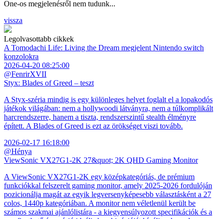
One-os megjelenésről nem tudunk...
vissza
Legolvasottabb cikkek
A Tomodachi Life: Living the Dream megjelent Nintendo switch
konzolokra
2026-04-20 08:25:00
@FenrirXVII
Styx: Blades of Greed – teszt
A Styx-széria mindig is egy különleges helyet foglalt el a lopakodós
játékok világában: nem a hollywoodi látványra, nem a túlkomplikált
harcrendszerre, hanem a tiszta, rendszerszintű stealth élményre
épített. A Blades of Greed is ezt az örökséget viszi tovább.
2026-02-17 16:18:00
@Hénya
ViewSonic VX27G1-2K 27&quot; 2K QHD Gaming Monitor
A ViewSonic VX27G1-2K egy középkategóriás, de prémium
funkciókkal felszerelt gaming monitor, amely 2025-2026 fordulóján
pozicionálja magát az egyik legversenyképesebb választásként a 27
colos, 1440p kategóriában. A monitor nem véletlenül került be
számos szakmai ajánlólistára - a kiegyensúlyozott specifikációk és a