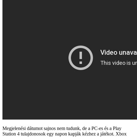
Megjelenési dátumot sajnos nem tudunk, de a PC-es és a Play
Station 4 tulajdonosok egy napon kapják kézhez a játékot. Xbox