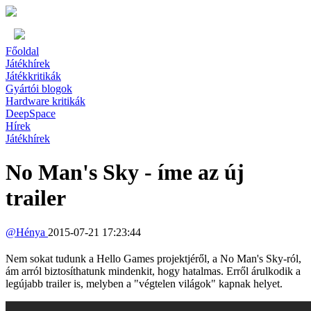
Főoldal
Játékhírek
Játékkritikák
Gyártói blogok
Hardware kritikák
DeepSpace
Hírek
Játékhírek
No Man's Sky - íme az új
trailer
@
Hénya
2015-07-21 17:23:44
Nem sokat tudunk a Hello Games projektjéről, a No Man's Sky-ról,
ám arról biztosíthatunk mindenkit, hogy hatalmas. Erről árulkodik a
legújabb trailer is, melyben a "végtelen világok" kapnak helyet.