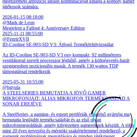
megfizethető árpozíció ideális kombinációját kínálja a komoly gamer
játékosok számára.
2026-01-15 08:18:00
@Mark de Leon
Megjelent a Fallout 4: Anniversary Edition
2025-11-11 08:55:00
@FenrirXVII
ID-Cooling SE-903-SD V3: Átfogó Termékfelülvizsgálat
Az ID-Cooling SE-903-SD V3 egy kompakt, 92 milliméteres
ventilátorral szerelt processzor léghűtő, amely a költségvetés-barát
szegmensben pozicionálja magát. A termék 130 wattos TDP
támogatással rendelkezik
2025-05-31 10:55:00
@bgyula
A STEELSERIES BEMUTATJA A JÖVŐ GAMER
MIKROFONJAIT: ALIAS MIKROFON TERMÉKCSALÁD A
SONAR EREJÉVE
A SteelSeries, a gaming- és esport perifériák világelső gyártója ma
bemutatta legújabb termékcsaládját és az első olyan
mikrofonmegoldását, amely kifejezetten gamereknek készült. A több
mint 20 éves tervezési és mérnöki szakértelemmel rendelkező, a
gamerek problémáinak megoldására és minden játékmenet