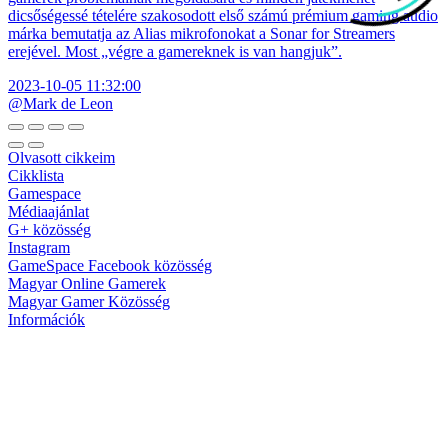
dicsőségessé tételére szakosodott első számú prémium gaming audio
márka bemutatja az Alias mikrofonokat a Sonar for Streamers
erejével. Most „végre a gamereknek is van hangjuk”.
2023-10-05 11:32:00
@Mark de Leon
Olvasott cikkeim
Cikklista
Gamespace
Médiaajánlat
G+ közösség
Instagram
GameSpace Facebook közösség
Magyar Online Gamerek
Magyar Gamer Közösség
Információk