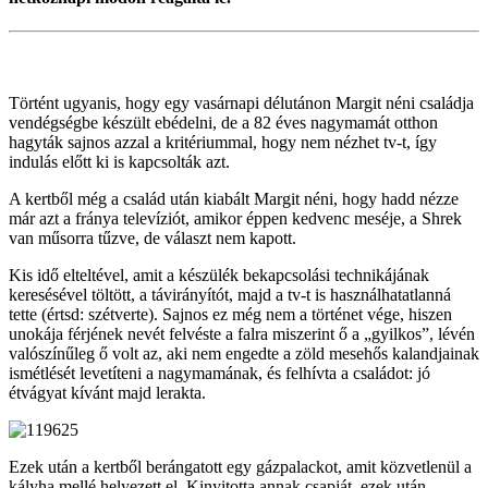
Történt ugyanis, hogy egy vasárnapi délutánon Margit néni családja
vendégségbe készült ebédelni, de a 82 éves nagymamát otthon
hagyták sajnos azzal a kritériummal, hogy nem nézhet tv-t, így
indulás előtt ki is kapcsolták azt.
A kertből még a család után kiabált Margit néni, hogy hadd nézze
már azt a fránya televíziót, amikor éppen kedvenc meséje, a Shrek
van műsorra tűzve, de választ nem kapott.
Kis idő elteltével, amit a készülék bekapcsolási technikájának
keresésével töltött, a távirányítót, majd a tv-t is használhatatlanná
tette (értsd: szétverte). Sajnos ez még nem a történet vége, hiszen
unokája férjének nevét felvéste a falra miszerint ő a „gyilkos”, lévén
valószínűleg ő volt az, aki nem engedte a zöld mesehős kalandjainak
ismétlését levetíteni a nagymamának, és felhívta a családot: jó
étvágyat kívánt majd lerakta.
Ezek után a kertből berángatott egy gázpalackot, amit közvetlenül a
kályha mellé helyezett el. Kinyitotta annak csapját, ezek után