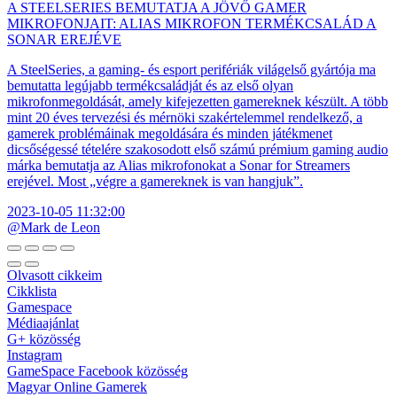
A STEELSERIES BEMUTATJA A JÖVŐ GAMER
MIKROFONJAIT: ALIAS MIKROFON TERMÉKCSALÁD A
SONAR EREJÉVE
A SteelSeries, a gaming- és esport perifériák világelső gyártója ma
bemutatta legújabb termékcsaládját és az első olyan
mikrofonmegoldását, amely kifejezetten gamereknek készült. A több
mint 20 éves tervezési és mérnöki szakértelemmel rendelkező, a
gamerek problémáinak megoldására és minden játékmenet
dicsőségessé tételére szakosodott első számú prémium gaming audio
márka bemutatja az Alias mikrofonokat a Sonar for Streamers
erejével. Most „végre a gamereknek is van hangjuk”.
2023-10-05 11:32:00
@Mark de Leon
Olvasott cikkeim
Cikklista
Gamespace
Médiaajánlat
G+ közösség
Instagram
GameSpace Facebook közösség
Magyar Online Gamerek