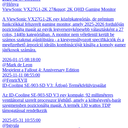
@Hénya
ViewSonic VX27G1-2K 27&quot; 2K QHD Gaming Monitor
A ViewSonic VX27G1-2K egy középkategóriás, de prémium
funkciókkal felszerelt gaming monitor, amely 2025-2026 fordulóján
pozicionálja magát az egyik legversenyképesebb választásként a 27
colos, 1440p kategóriában. A monitor nem véletlenül került be
számos szakmai ajánlólistára - a kiegyensúlyozott specifikációk és a
megfizethető árpozíció ideális kombinációját kínálja a komoly gamer
játékosok számára.
2026-01-15 08:18:00
@Mark de Leon
Megjelent a Fallout 4: Anniversary Edition
2025-11-11 08:55:00
@FenrirXVII
ID-Cooling SE-903-SD V3: Átfogó Termékfelülvizsgálat
Az ID-Cooling SE-903-SD V3 egy kompakt, 92 milliméteres
ventilátorral szerelt processzor léghűtő, amely a költségvetés-barát
szegmensben pozicionálja magát. A termék 130 wattos TDP
támogatással rendelkezik
2025-05-31 10:55:00
@bgyula