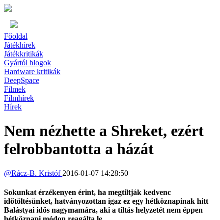
Főoldal
Játékhírek
Játékkritikák
Gyártói blogok
Hardware kritikák
DeepSpace
Filmek
Filmhírek
Hírek
Nem nézhette a Shreket, ezért
felrobbantotta a házát
@
Rácz-B. Kristóf
2016-01-07 14:28:50
Sokunkat érzékenyen érint, ha megtiltják kedvenc
időtöltésünket, hatványozottan igaz ez egy hétköznapinak hitt
Balástyai idős nagymamára, aki a tiltás helyzetét nem éppen
hétköznapi módon reagálta le.