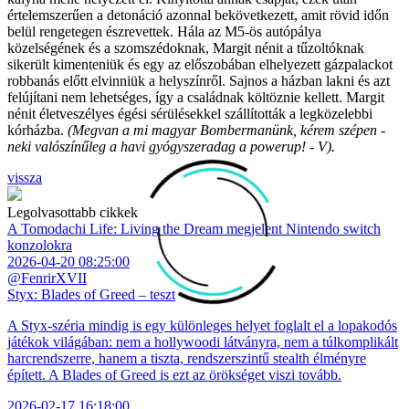
értelemszerűen a detonáció azonnal bekövetkezett, amit rövid időn
belül rengetegen észrevettek. Hála az M5-ös autópálya
közelségének és a szomszédoknak, Margit nénit a tűzoltóknak
sikerült kimenteniük és egy az előszobában elhelyezett gázpalackot
robbanás előtt elvinniük a helyszínről. Sajnos a házban lakni és azt
felújítani nem lehetséges, így a családnak költöznie kellett. Margit
nénit életveszélyes égési sérülésekkel szállították a legközelebbi
kórházba.
(Megvan a mi magyar Bombermanünk, kérem szépen -
neki valószínűleg a havi gyógyszeradag a powerup! - V).
vissza
Legolvasottabb cikkek
A Tomodachi Life: Living the Dream megjelent Nintendo switch
konzolokra
2026-04-20 08:25:00
@FenrirXVII
Styx: Blades of Greed – teszt
A Styx-széria mindig is egy különleges helyet foglalt el a lopakodós
játékok világában: nem a hollywoodi látványra, nem a túlkomplikált
harcrendszerre, hanem a tiszta, rendszerszintű stealth élményre
épített. A Blades of Greed is ezt az örökséget viszi tovább.
2026-02-17 16:18:00