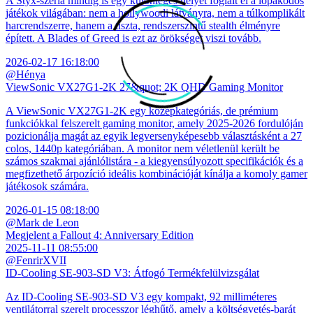
A Styx-széria mindig is egy különleges helyet foglalt el a lopakodós
játékok világában: nem a hollywoodi látványra, nem a túlkomplikált
harcrendszerre, hanem a tiszta, rendszerszintű stealth élményre
épített. A Blades of Greed is ezt az örökséget viszi tovább.
2026-02-17 16:18:00
@Hénya
ViewSonic VX27G1-2K 27&quot; 2K QHD Gaming Monitor
A ViewSonic VX27G1-2K egy középkategóriás, de prémium
funkciókkal felszerelt gaming monitor, amely 2025-2026 fordulóján
pozicionálja magát az egyik legversenyképesebb választásként a 27
colos, 1440p kategóriában. A monitor nem véletlenül került be
számos szakmai ajánlólistára - a kiegyensúlyozott specifikációk és a
megfizethető árpozíció ideális kombinációját kínálja a komoly gamer
játékosok számára.
2026-01-15 08:18:00
@Mark de Leon
Megjelent a Fallout 4: Anniversary Edition
2025-11-11 08:55:00
@FenrirXVII
ID-Cooling SE-903-SD V3: Átfogó Termékfelülvizsgálat
Az ID-Cooling SE-903-SD V3 egy kompakt, 92 milliméteres
ventilátorral szerelt processzor léghűtő, amely a költségvetés-barát