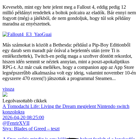
Kevesebb, mint egy hete jelent meg a Fallout 4, eddig pedig 12
millió példányt rendeltek a boltok polcaira az eladók. Bár ennyi nem
fogyott (még) a játékból, de nem gondoljuk, hogy túl sok példány
maradna az enyészetnek.
Más számokat is közölt a Bethesda: például a Pip-Boy Editionből
egy darab sem maradt pár órával a bejelentés után (erre Ti is
emlékezhettek), Twitch-en pedig maga a szoftver döntött rekordot,
hiszen idén semmit se néztek annyian, mint a poszt-apokaliptikus
RPG-t. Az már csak mellékes, hogy a companion app az App Store
legnépszerűbb alkalmazása volt egy ideig, valamint november 10-én
egyszerre 470 ezren(!) játszottak a programmal Steamen...
vissza
Legolvasottabb cikkek
A Tomodachi Life: Living the Dream megjelent Nintendo switch
konzolokra
2026-04-20 08:25:00
@FenrirXVII
Styx: Blades of Greed – teszt