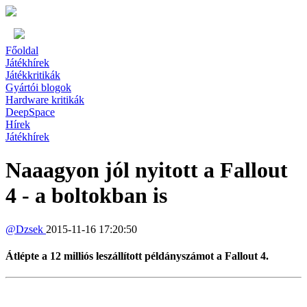
Főoldal
Játékhírek
Játékkritikák
Gyártói blogok
Hardware kritikák
DeepSpace
Hírek
Játékhírek
Naaagyon jól nyitott a Fallout
4 - a boltokban is
@
Dzsek
2015-11-16 17:20:50
Átlépte a 12 milliós leszállított példányszámot a Fallout 4.