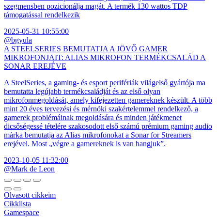
szegmensben pozicionálja magát. A termék 130 wattos TDP
támogatással rendelkezik
2025-05-31 10:55:00
@bgyula
A STEELSERIES BEMUTATJA A JÖVŐ GAMER
MIKROFONJAIT: ALIAS MIKROFON TERMÉKCSALÁD A
SONAR EREJÉVE
A SteelSeries, a gaming- és esport perifériák világelső gyártója ma
bemutatta legújabb termékcsaládját és az első olyan
mikrofonmegoldását, amely kifejezetten gamereknek készült. A több
mint 20 éves tervezési és mérnöki szakértelemmel rendelkező, a
gamerek problémáinak megoldására és minden játékmenet
dicsőségessé tételére szakosodott első számú prémium gaming audio
márka bemutatja az Alias mikrofonokat a Sonar for Streamers
erejével. Most „végre a gamereknek is van hangjuk”.
2023-10-05 11:32:00
@Mark de Leon
Olvasott cikkeim
Cikklista
Gamespace