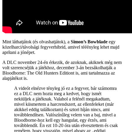
Mint láthatjátok (és olvashatjátok), a
Simon’s Bowblade
egy
közelharci/távolsági fegyverhibrid, amivel tééényleg lehet majd
aprítani a jónépet.
A DLC november 24-én érkezik, de azoknak, akiknek még nem
volt szerencséjük a játékhoz, december 3-án bezsákolhatják a
Bloodborne: The Old Hunters Editiont is, ami tartalmazza az
alapjátékot is.
A videót elnézve tényleg jó ez a fegyver, bár számomra
ez a DLC nem hozta meg a kedvet, hogy ismét
nekiüljek a játéknak. Valahol a felénél megakadtam,
mivel kiismertem a harcrendszert, az ellenfeleket (már
akikkel eddig találkoztam) és sztori híján nincs, ami
továbblendítsen. Valószínűleg velem van a baj, mivel a
Bloodborne-hoz kell egy hangulat, egy érzés, ami
továbblendít. Én ezt 10-20 óra után elvesztettem és csak
remélem, hogy visszajön, mivel ahogy az „eddigi