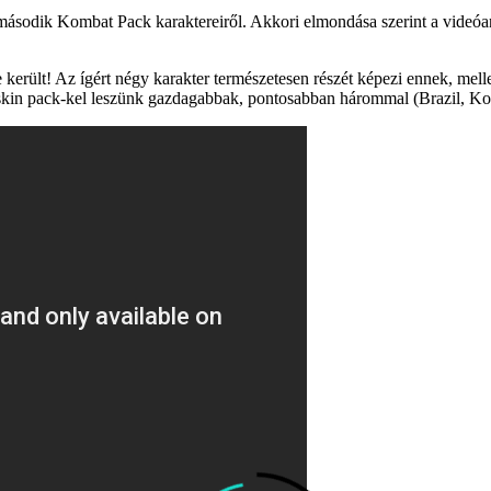
ásodik Kombat Pack karaktereiről. Akkori elmondása szerint a videóany
rült! Az ígért négy karakter természetesen részét képezi ennek, mellettü
4 skin pack-kel leszünk gazdagabbak, pontosabban hárommal (Brazil, Ko