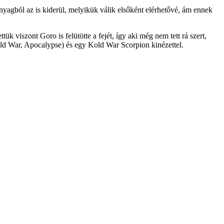
agból az is kiderül, melyikük válik elsőként elérhetővé, ám ennek
k viszont Goro is felütötte a fejét, így aki még nem tett rá szert,
ld War, Apocalypse) és egy Kold War Scorpion kinézettel.