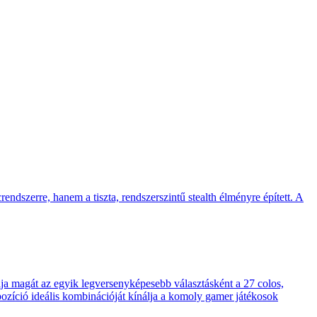
endszerre, hanem a tiszta, rendszerszintű stealth élményre épített. A
 magát az egyik legversenyképesebb választásként a 27 colos,
pozíció ideális kombinációját kínálja a komoly gamer játékosok