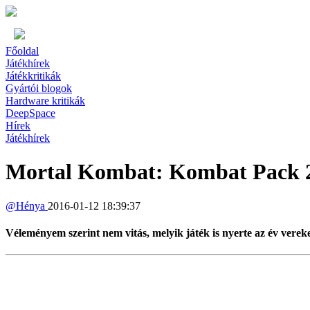
Főoldal
Játékhírek
Játékkritikák
Gyártói blogok
Hardware kritikák
DeepSpace
Hírek
Játékhírek
Mortal Kombat: Kombat Pack 2 
@
Hénya
2016-01-12 18:39:37
Véleményem szerint nem vitás, melyik játék is nyerte az év verek