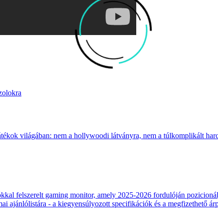
zolokra
átékok világában: nem a hollywoodi látványra, nem a túlkomplikált harcr
 felszerelt gaming monitor, amely 2025-2026 fordulóján pozicionálja
 ajánlólistára - a kiegyensúlyozott specifikációk és a megfizethető ár