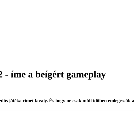
- íme a beígért gameplay
edős játéka címet tavaly. És hogy ne csak múlt időben emlegessük 