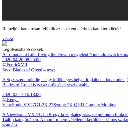
Reméljük hamarosan felfedik az elsőként elérhető karakter kilétét!
vissza
Legolvasottabb cikkek
A Tomodachi Life: Living the Dream megjelent Nintendo switch kon
2026-04-20 08:25:00
@FenrirXVII
Styx: Blades of Greed – teszt
A Styx-széria mindig is egy különleges helyet foglalt el a lopakodós j
Blades of Greed is ezt az örökséget viszi tovább.
2026-02-17 16:18:00
@Hénya
ViewSonic VX27G1-2K 27&quot; 2K QHD Gaming Monitor
A ViewSonic VX27G1-2K egy középkategóriás, de prémium funkciókkal
1440p kategóriában. A monitor nem véletlenül került be számos szakmai
számára.