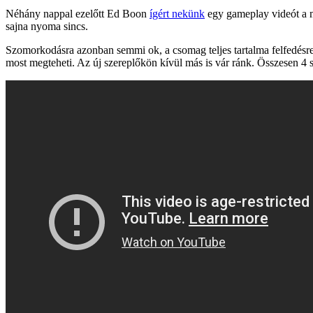
Néhány nappal ezelőtt Ed Boon
ígért nekünk
egy gameplay videót a m
sajna nyoma sincs.
Szomorkodásra azonban semmi ok, a csomag teljes tartalma felfedésre ke
most megteheti. Az új szereplőkön kívül más is vár ránk. Összesen 