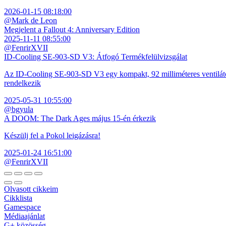
2026-01-15 08:18:00
@Mark de Leon
Megjelent a Fallout 4: Anniversary Edition
2025-11-11 08:55:00
@FenrirXVII
ID-Cooling SE-903-SD V3: Átfogó Termékfelülvizsgálat
Az ID-Cooling SE-903-SD V3 egy kompakt, 92 milliméteres ventilátor
rendelkezik
2025-05-31 10:55:00
@bgyula
A DOOM: The Dark Ages május 15-én érkezik
Készülj fel a Pokol leigázásra!
2025-01-24 16:51:00
@FenrirXVII
Olvasott cikkeim
Cikklista
Gamespace
Médiaajánlat
G+ közösség