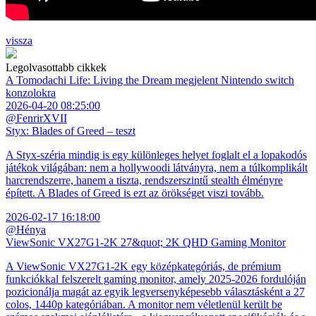
vissza
Legolvasottabb cikkek
A Tomodachi Life: Living the Dream megjelent Nintendo switch
konzolokra
2026-04-20 08:25:00
@FenrirXVII
Styx: Blades of Greed – teszt
A Styx-széria mindig is egy különleges helyet foglalt el a lopakodós
játékok világában: nem a hollywoodi látványra, nem a túlkomplikált
harcrendszerre, hanem a tiszta, rendszerszintű stealth élményre
épített. A Blades of Greed is ezt az örökséget viszi tovább.
2026-02-17 16:18:00
@Hénya
ViewSonic VX27G1-2K 27&quot; 2K QHD Gaming Monitor
A ViewSonic VX27G1-2K egy középkategóriás, de prémium
funkciókkal felszerelt gaming monitor, amely 2025-2026 fordulóján
pozicionálja magát az egyik legversenyképesebb választásként a 27
colos, 1440p kategóriában. A monitor nem véletlenül került be