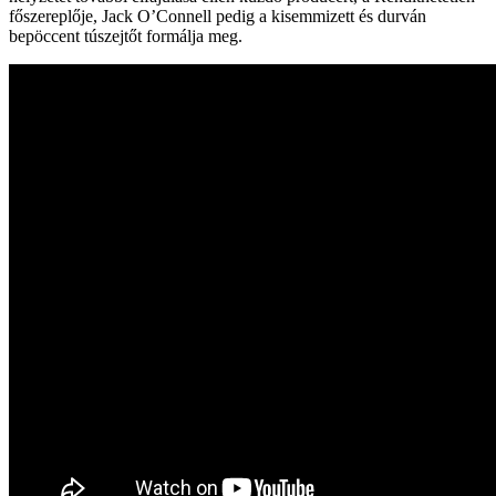
főszereplője, Jack O’Connell pedig a kisemmizett és durván
bepöccent túszejtőt formálja meg.