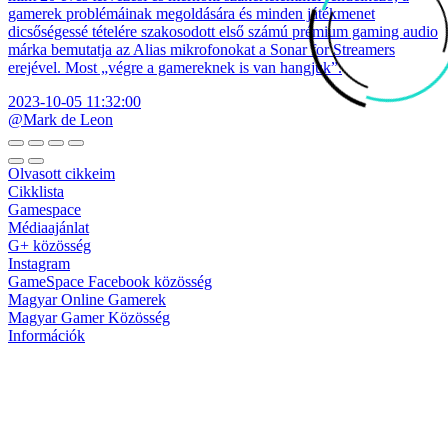
gamerek problémáinak megoldására és minden játékmenet
dicsőségessé tételére szakosodott első számú prémium gaming audio
márka bemutatja az Alias mikrofonokat a Sonar for Streamers
erejével. Most „végre a gamereknek is van hangjuk”.
2023-10-05 11:32:00
@Mark de Leon
Olvasott cikkeim
Cikklista
Gamespace
Médiaajánlat
G+ közösség
Instagram
GameSpace Facebook közösség
Magyar Online Gamerek
Magyar Gamer Közösség
Információk