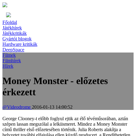
Főoldal
Játékhírek
Játékkritikák
Gyártói blogok
Hardware kritikák
DeepSpace
Filmek
Filmhírek
Hírek
Money Monster - előzetes
érkezett
@Videodrome
2016-01-13 14:00:52
George Clooney-t előbb foglyul ejtik az élő tévéműsorában, aztán
szépen lassan megszólal a lelkiismeret. Mindez a Money Monster
című thriller első előzetesében történik. Julia Roberts alakítja a
helyzetet további elfajulása ellen küzdő producert, a Rendíthetetlen