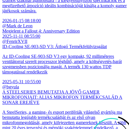
számos szakmai ajánlólistára - a kiegyensúlyozott specifikációk és a
megfizethető árpozíció ideális kombinációját kínálja a komoly gamer
játékosok számára.
2026-01-15 08:18:00
@Mark de Leon
Megjelent a Fallout 4: Anniversary Edition
2025-11-11 08:55:00
@FenrirXVII
ID-Cooling SE-903-SD V3: Átfogó Termékfelülvizsgálat
Az ID-Cooling SE-903-SD V3 egy kompakt, 92 milliméteres
ventilátorral szerelt processzor léghűtő, amely a költségvetés-barát
szegmensben pozicionálja magát. A termék 130 wattos TDP
támogatással rendelkezik
2025-05-31 10:55:00
@bgyula
A STEELSERIES BEMUTATJA A JÖVŐ GAMER
MIKROFONJAIT: ALIAS MIKROFON TERMÉKCSALÁD A
SONAR EREJÉVE
A SteelSeries, a gaming- és esport perifériák világelső gyártója ma
bemutatta legújabb termékcsaládját és az első olyan
mikrofonmegoldását, amely kifejezetten gamereknek készült. A több
mint 20 éves tervezési és mérnöki szakértelemmel rendelkező, a