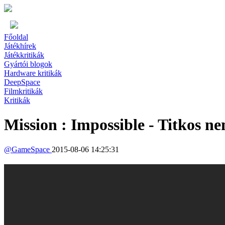
Főoldal
Játékhírek
Játékkritikák
Gyártói blogok
Hardware kritikák
DeepSpace
Filmkritikák
Kritikák
Mission : Impossible - Titkos ne
@
GameSpace
2015-08-06 14:25:31