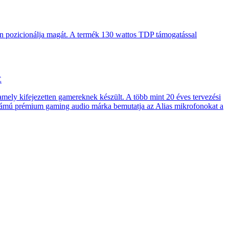
en pozicionálja magát. A termék 130 wattos TDP támogatással
E
 amely kifejezetten gamereknek készült. A több mint 20 éves tervezési
számú prémium gaming audio márka bemutatja az Alias mikrofonokat a