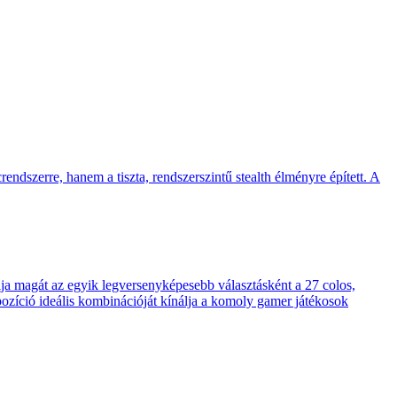
endszerre, hanem a tiszta, rendszerszintű stealth élményre épített. A
 magát az egyik legversenyképesebb választásként a 27 colos,
pozíció ideális kombinációját kínálja a komoly gamer játékosok