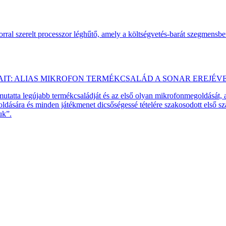
ral szerelt processzor léghűtő, amely a költségvetés-barát szegmensb
AIT: ALIAS MIKROFON TERMÉKCSALÁD A SONAR EREJÉV
emutatta legújabb termékcsaládját és az első olyan mikrofonmegoldását,
dására és minden játékmenet dicsőségessé tételére szakosodott első 
uk”.