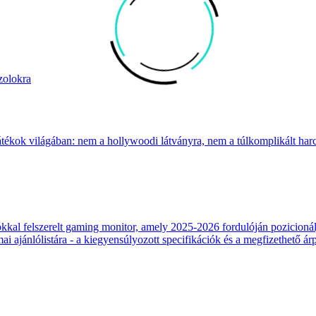
zolokra
átékok világában: nem a hollywoodi látványra, nem a túlkomplikált harcr
 felszerelt gaming monitor, amely 2025-2026 fordulóján pozicionálja
 ajánlólistára - a kiegyensúlyozott specifikációk és a megfizethető ár