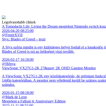
Legolvasottabb cikkek
A Tomodachi Life: Living the Dream megjelent Nintendo switch kon
2026-04-20 08:25:00
@FenrirXVII
Styx: Blades of Greed – teszt
A Styx-széria mindig is egy különleges helyet foglalt el a lopakodós j
Blades of Greed is ezt az örökséget viszi tovább.
2026-02-17 16:18:00
@Hénya
ViewSonic VX27G1-2K 27&quot; 2K QHD Gaming Monitor
A ViewSonic VX27G1-2K egy középkategóriás, de prémium funkciókkal
1440p kategóriában. A monitor nem véletlenül került be számos szakmai
számára.
2026-01-15 08:18:00
@Mark de Leon
Megjelent a Fallout 4: Anniversary Edition
2025-11-11 08:55:00