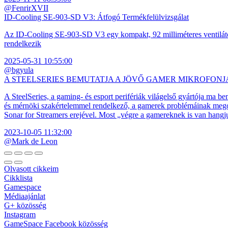
@FenrirXVII
ID-Cooling SE-903-SD V3: Átfogó Termékfelülvizsgálat
Az ID-Cooling SE-903-SD V3 egy kompakt, 92 milliméteres ventilátor
rendelkezik
2025-05-31 10:55:00
@bgyula
A STEELSERIES BEMUTATJA A JÖVŐ GAMER MIKROFONJ
A SteelSeries, a gaming- és esport perifériák világelső gyártója ma b
és mérnöki szakértelemmel rendelkező, a gamerek problémáinak megol
Sonar for Streamers erejével. Most „végre a gamereknek is van hangj
2023-10-05 11:32:00
@Mark de Leon
Olvasott cikkeim
Cikklista
Gamespace
Médiaajánlat
G+ közösség
Instagram
GameSpace Facebook közösség