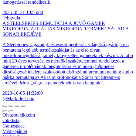
támogatással rendelkezik
2025-05-31 10:55:00
@bgyula
A STEELSERIES BEMUTATJA A JÖVŐ GAMER
MIKROFONJAIT: ALIAS MIKROFON TERMÉKCSALÁD A
SONAR EREJÉVE
A SteelSeries, a gaming- és esport perifériák világelső gyártója ma
bemutatta legújabb termékcsaládját és az első olyan
mikrofonmegoldását, amely kifejezetten gamereknek készült. A több
mint 20 éves tervezési és mérnöki szakértelemmel rendelkező, a
gamerek problémáinak megoldására és minden játékmenet
dicsőségessé tételére szakosodott első számú prémium gaming audio
márka bemutatja az Alias mikrofonokat a Sonar for Streamers
erejével. Most „végre a gamereknek is van hangjuk”.
2023-10-05 11:32:00
@Mark de Leon
Olvasott cikkeim
Cikklista
Gamespace
Médiaajánlat