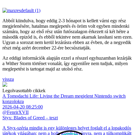
Abból kiindulva, hogy eddig 2-3 hónapot is kellett várni egy rész
megjelenésére, hatalmas meglepetés és öröm volt egyben mindenki
számára, hogy az első rész után futószalagon érkezett rá két hétre a
második epizód is, és ebből tekintve nem akarnak lassítani sem ezen.
Ugyan a sorozat nem kerül lezárásra ebben az évben, de a negyedik
részt még azért december 22-ére becsúsztatják.
Az eddigi információk alapján ezzel a résszel egyhuzamban lezárják
a Wither Storm történet vonalát, így egyenlőre nem tudjuk, milyen
meglepetést is tartogat majd az utolsó rész.
vissza
Legolvasottabb cikkek
A Tomodachi Life: Living the Dream megjelent Nintendo switch
konzolokra
2026-04-20 08:25:00
@FenrirXVII
Styx: Blades of Greed – teszt
A Styx-széria mindig is egy különleges helyet foglalt el a lopakodós
játékok világában: nem a hollywoodi látványra, nem a túlkomplikált