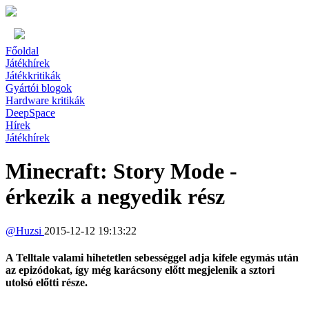
Főoldal
Játékhírek
Játékkritikák
Gyártói blogok
Hardware kritikák
DeepSpace
Hírek
Játékhírek
Minecraft: Story Mode -
érkezik a negyedik rész
@
Huzsi
2015-12-12 19:13:22
A Telltale valami hihetetlen sebességgel adja kifele egymás után
az epizódokat, így még karácsony előtt megjelenik a sztori
utolsó előtti része.