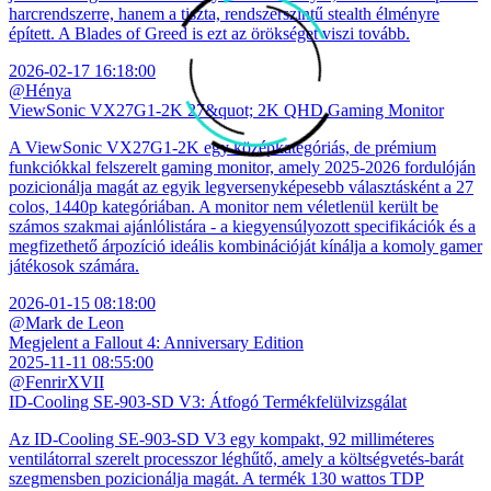
harcrendszerre, hanem a tiszta, rendszerszintű stealth élményre
épített. A Blades of Greed is ezt az örökséget viszi tovább.
2026-02-17 16:18:00
@Hénya
ViewSonic VX27G1-2K 27&quot; 2K QHD Gaming Monitor
A ViewSonic VX27G1-2K egy középkategóriás, de prémium
funkciókkal felszerelt gaming monitor, amely 2025-2026 fordulóján
pozicionálja magát az egyik legversenyképesebb választásként a 27
colos, 1440p kategóriában. A monitor nem véletlenül került be
számos szakmai ajánlólistára - a kiegyensúlyozott specifikációk és a
megfizethető árpozíció ideális kombinációját kínálja a komoly gamer
játékosok számára.
2026-01-15 08:18:00
@Mark de Leon
Megjelent a Fallout 4: Anniversary Edition
2025-11-11 08:55:00
@FenrirXVII
ID-Cooling SE-903-SD V3: Átfogó Termékfelülvizsgálat
Az ID-Cooling SE-903-SD V3 egy kompakt, 92 milliméteres
ventilátorral szerelt processzor léghűtő, amely a költségvetés-barát
szegmensben pozicionálja magát. A termék 130 wattos TDP