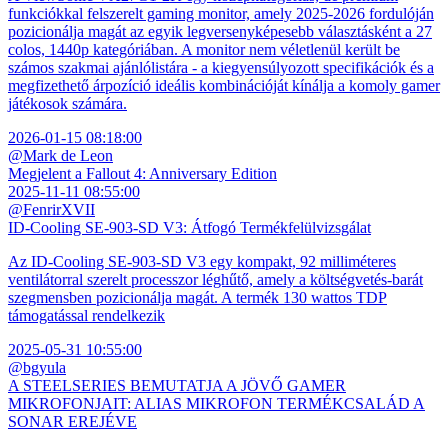
funkciókkal felszerelt gaming monitor, amely 2025-2026 fordulóján
pozicionálja magát az egyik legversenyképesebb választásként a 27
colos, 1440p kategóriában. A monitor nem véletlenül került be
számos szakmai ajánlólistára - a kiegyensúlyozott specifikációk és a
megfizethető árpozíció ideális kombinációját kínálja a komoly gamer
játékosok számára.
2026-01-15 08:18:00
@Mark de Leon
Megjelent a Fallout 4: Anniversary Edition
2025-11-11 08:55:00
@FenrirXVII
ID-Cooling SE-903-SD V3: Átfogó Termékfelülvizsgálat
Az ID-Cooling SE-903-SD V3 egy kompakt, 92 milliméteres
ventilátorral szerelt processzor léghűtő, amely a költségvetés-barát
szegmensben pozicionálja magát. A termék 130 wattos TDP
támogatással rendelkezik
2025-05-31 10:55:00
@bgyula
A STEELSERIES BEMUTATJA A JÖVŐ GAMER
MIKROFONJAIT: ALIAS MIKROFON TERMÉKCSALÁD A
SONAR EREJÉVE