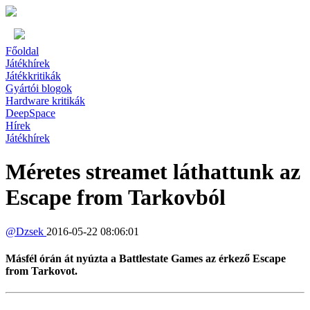
Főoldal
Játékhírek
Játékkritikák
Gyártói blogok
Hardware kritikák
DeepSpace
Hírek
Játékhírek
Méretes streamet láthattunk az
Escape from Tarkovból
@
Dzsek
2016-05-22 08:06:01
Másfél órán át nyúzta a Battlestate Games az érkező Escape
from Tarkovot.