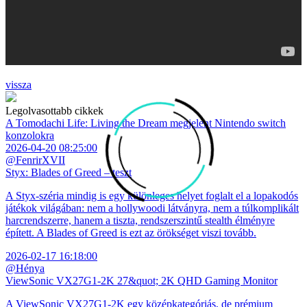
vissza
Legolvasottabb cikkek
A Tomodachi Life: Living the Dream megjelent Nintendo switch
konzolokra
2026-04-20 08:25:00
@FenrirXVII
Styx: Blades of Greed – teszt
A Styx-széria mindig is egy különleges helyet foglalt el a lopakodós
játékok világában: nem a hollywoodi látványra, nem a túlkomplikált
harcrendszerre, hanem a tiszta, rendszerszintű stealth élményre
épített. A Blades of Greed is ezt az örökséget viszi tovább.
2026-02-17 16:18:00
@Hénya
ViewSonic VX27G1-2K 27&quot; 2K QHD Gaming Monitor
A ViewSonic VX27G1-2K egy középkategóriás, de prémium