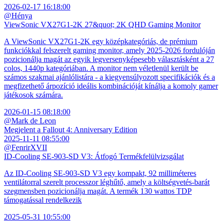
2026-02-17 16:18:00
@Hénya
ViewSonic VX27G1-2K 27&quot; 2K QHD Gaming Monitor
A ViewSonic VX27G1-2K egy középkategóriás, de prémium
funkciókkal felszerelt gaming monitor, amely 2025-2026 fordulóján
pozicionálja magát az egyik legversenyképesebb választásként a 27
colos, 1440p kategóriában. A monitor nem véletlenül került be
számos szakmai ajánlólistára - a kiegyensúlyozott specifikációk és a
megfizethető árpozíció ideális kombinációját kínálja a komoly gamer
játékosok számára.
2026-01-15 08:18:00
@Mark de Leon
Megjelent a Fallout 4: Anniversary Edition
2025-11-11 08:55:00
@FenrirXVII
ID-Cooling SE-903-SD V3: Átfogó Termékfelülvizsgálat
Az ID-Cooling SE-903-SD V3 egy kompakt, 92 milliméteres
ventilátorral szerelt processzor léghűtő, amely a költségvetés-barát
szegmensben pozicionálja magát. A termék 130 wattos TDP
támogatással rendelkezik
2025-05-31 10:55:00