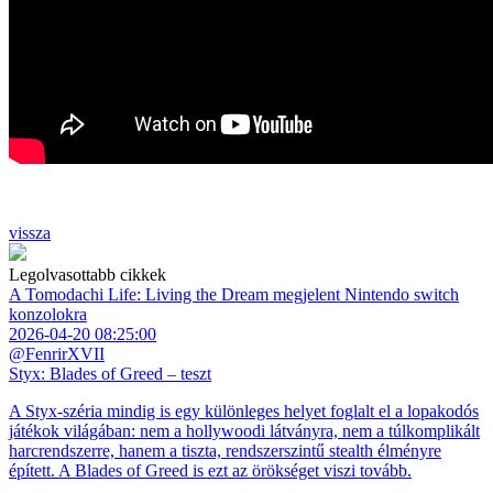
vissza
Legolvasottabb cikkek
A Tomodachi Life: Living the Dream megjelent Nintendo switch
konzolokra
2026-04-20 08:25:00
@FenrirXVII
Styx: Blades of Greed – teszt
A Styx-széria mindig is egy különleges helyet foglalt el a lopakodós
játékok világában: nem a hollywoodi látványra, nem a túlkomplikált
harcrendszerre, hanem a tiszta, rendszerszintű stealth élményre
épített. A Blades of Greed is ezt az örökséget viszi tovább.