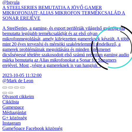
@bgyula
A STEELSERIES BEMUTATJA A JÖVŐ GAMER
MIKROFONJAIT: ALIAS MIKROFON TERMÉKCSALÁD A
SONAR EREJÉVE
A SteelSeries, a gaming- és esport perifériák világelső gyártója ma
bemutatta legújabb termékcsaládját és az első olyan
mikrofonmegoldását, amely kifejezetten gamereknek készült. A több
mint 20 éves tervezési és mérnöki szakértelemmel rendelkező, a
gamerek problémáinak megoldására és minden játékmenet
dicsőségessé tételére szakosodott első számú prémium gaming audio
márka bemutatja az Alias mikrofonokat a Sonar for Streamers
erejével. Most „végre a gamereknek is van hangjuk”.
2023-10-05 11:32:00
@Mark de Leon
Olvasott cikkeim
Cikklista
Gamespace
Médiaajánlat
G+ közösség
Instagram
GameSpace Facebook közösség