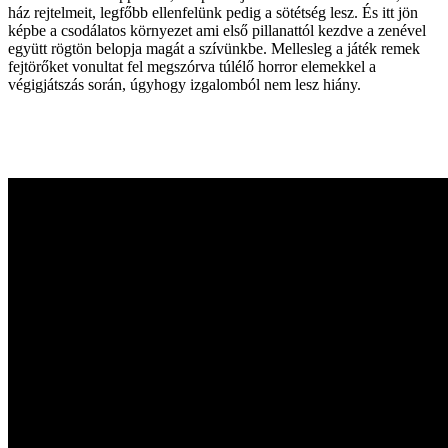
ház rejtelmeit, legfőbb ellenfelünk pedig a sötétség lesz. És itt jön
képbe a csodálatos környezet ami első pillanattól kezdve a zenével
együtt rögtön belopja magát a szívünkbe. Mellesleg a játék remek
fejtörőket vonultat fel megszórva túlélő horror elemekkel a
végigjátszás során, úgyhogy izgalomból nem lesz hiány.