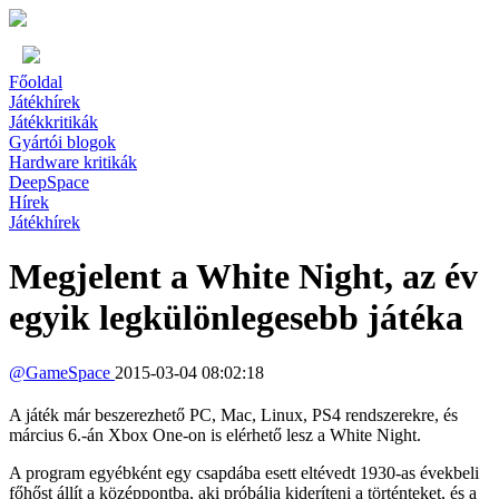
Főoldal
Játékhírek
Játékkritikák
Gyártói blogok
Hardware kritikák
DeepSpace
Hírek
Játékhírek
Megjelent a White Night, az év
egyik legkülönlegesebb játéka
@
GameSpace
2015-03-04 08:02:18
A játék már beszerezhető PC, Mac, Linux, PS4 rendszerekre, és
március 6.-án Xbox One-on is elérhető lesz a White Night.
A program egyébként egy csapdába esett eltévedt 1930-as évekbeli
főhőst állít a középpontba, aki próbálja kideríteni a történteket, és a