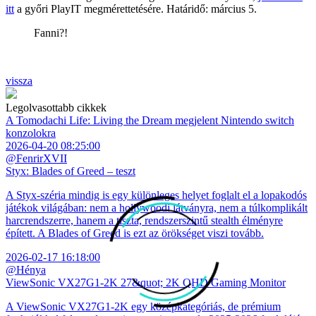
itt
a győri PlayIT megmérettetésére. Határidő: március 5.
Fanni?!
vissza
Legolvasottabb cikkek
A Tomodachi Life: Living the Dream megjelent Nintendo switch
konzolokra
2026-04-20 08:25:00
@FenrirXVII
Styx: Blades of Greed – teszt
A Styx-széria mindig is egy különleges helyet foglalt el a lopakodós
játékok világában: nem a hollywoodi látványra, nem a túlkomplikált
harcrendszerre, hanem a tiszta, rendszerszintű stealth élményre
épített. A Blades of Greed is ezt az örökséget viszi tovább.
2026-02-17 16:18:00
@Hénya
ViewSonic VX27G1-2K 27&quot; 2K QHD Gaming Monitor
A ViewSonic VX27G1-2K egy középkategóriás, de prémium