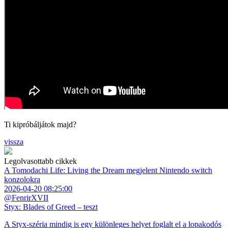
Ti kipróbáljátok majd?
vissza
Legolvasottabb cikkek
A Tomodachi Life: Living the Dream megjelent Nintendo switch
konzolokra
2026-04-20 08:25:00
@FenrirXVII
Styx: Blades of Greed – teszt
A Styx-széria mindig is egy különleges helyet foglalt el a lopakodós