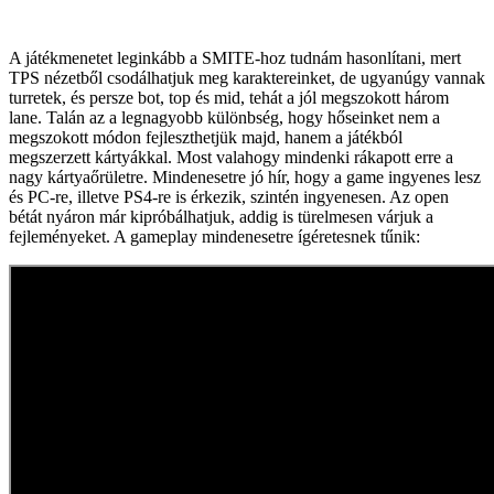
A játékmenetet leginkább a SMITE-hoz tudnám hasonlítani, mert
TPS nézetből csodálhatjuk meg karaktereinket, de ugyanúgy vannak
turretek, és persze bot, top és mid, tehát a jól megszokott három
lane. Talán az a legnagyobb különbség, hogy hőseinket nem a
megszokott módon fejleszthetjük majd, hanem a játékból
megszerzett kártyákkal. Most valahogy mindenki rákapott erre a
nagy kártyaőrületre. Mindenesetre jó hír, hogy a game ingyenes lesz
és PC-re, illetve PS4-re is érkezik, szintén ingyenesen. Az open
bétát nyáron már kipróbálhatjuk, addig is türelmesen várjuk a
fejleményeket. A gameplay mindenesetre ígéretesnek tűnik: