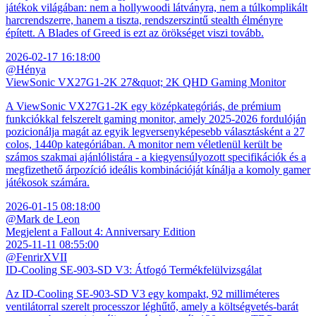
játékok világában: nem a hollywoodi látványra, nem a túlkomplikált
harcrendszerre, hanem a tiszta, rendszerszintű stealth élményre
épített. A Blades of Greed is ezt az örökséget viszi tovább.
2026-02-17 16:18:00
@Hénya
ViewSonic VX27G1-2K 27&quot; 2K QHD Gaming Monitor
A ViewSonic VX27G1-2K egy középkategóriás, de prémium
funkciókkal felszerelt gaming monitor, amely 2025-2026 fordulóján
pozicionálja magát az egyik legversenyképesebb választásként a 27
colos, 1440p kategóriában. A monitor nem véletlenül került be
számos szakmai ajánlólistára - a kiegyensúlyozott specifikációk és a
megfizethető árpozíció ideális kombinációját kínálja a komoly gamer
játékosok számára.
2026-01-15 08:18:00
@Mark de Leon
Megjelent a Fallout 4: Anniversary Edition
2025-11-11 08:55:00
@FenrirXVII
ID-Cooling SE-903-SD V3: Átfogó Termékfelülvizsgálat
Az ID-Cooling SE-903-SD V3 egy kompakt, 92 milliméteres
ventilátorral szerelt processzor léghűtő, amely a költségvetés-barát