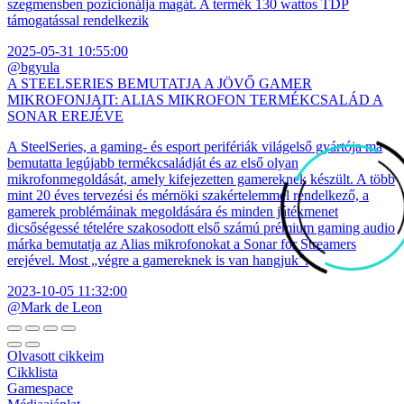
szegmensben pozicionálja magát. A termék 130 wattos TDP
támogatással rendelkezik
2025-05-31 10:55:00
@bgyula
A STEELSERIES BEMUTATJA A JÖVŐ GAMER
MIKROFONJAIT: ALIAS MIKROFON TERMÉKCSALÁD A
SONAR EREJÉVE
A SteelSeries, a gaming- és esport perifériák világelső gyártója ma
bemutatta legújabb termékcsaládját és az első olyan
mikrofonmegoldását, amely kifejezetten gamereknek készült. A több
mint 20 éves tervezési és mérnöki szakértelemmel rendelkező, a
gamerek problémáinak megoldására és minden játékmenet
dicsőségessé tételére szakosodott első számú prémium gaming audio
márka bemutatja az Alias mikrofonokat a Sonar for Streamers
erejével. Most „végre a gamereknek is van hangjuk”.
2023-10-05 11:32:00
@Mark de Leon
Olvasott cikkeim
Cikklista
Gamespace