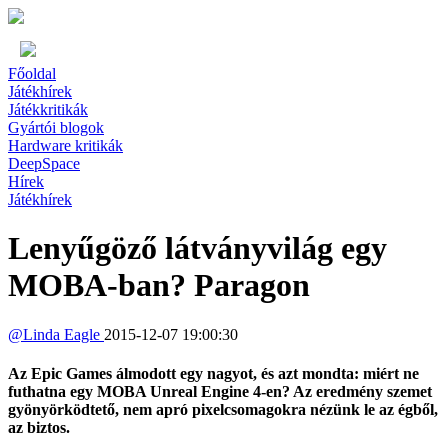
Főoldal
Játékhírek
Játékkritikák
Gyártói blogok
Hardware kritikák
DeepSpace
Hírek
Játékhírek
Lenyűgöző látványvilág egy
MOBA-ban? Paragon
@
Linda Eagle
2015-12-07 19:00:30
Az Epic Games álmodott egy nagyot, és azt mondta: miért ne
futhatna egy MOBA Unreal Engine 4-en? Az eredmény szemet
gyönyörködtető, nem apró pixelcsomagokra nézünk le az égből,
az biztos.