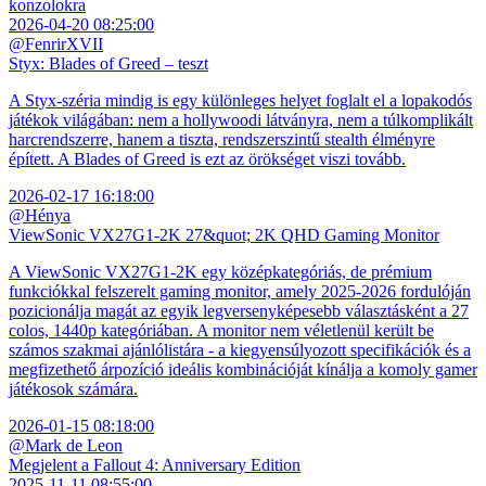
konzolokra
2026-04-20 08:25:00
@FenrirXVII
Styx: Blades of Greed – teszt
A Styx-széria mindig is egy különleges helyet foglalt el a lopakodós
játékok világában: nem a hollywoodi látványra, nem a túlkomplikált
harcrendszerre, hanem a tiszta, rendszerszintű stealth élményre
épített. A Blades of Greed is ezt az örökséget viszi tovább.
2026-02-17 16:18:00
@Hénya
ViewSonic VX27G1-2K 27&quot; 2K QHD Gaming Monitor
A ViewSonic VX27G1-2K egy középkategóriás, de prémium
funkciókkal felszerelt gaming monitor, amely 2025-2026 fordulóján
pozicionálja magát az egyik legversenyképesebb választásként a 27
colos, 1440p kategóriában. A monitor nem véletlenül került be
számos szakmai ajánlólistára - a kiegyensúlyozott specifikációk és a
megfizethető árpozíció ideális kombinációját kínálja a komoly gamer
játékosok számára.
2026-01-15 08:18:00
@Mark de Leon
Megjelent a Fallout 4: Anniversary Edition
2025-11-11 08:55:00