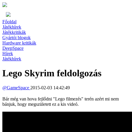
Főoldal
Játékhírek
Játékkritikák
Gyártói blogok
Hardware kritikák
DeepSpace
Hírek
Játékhírek
Lego Skyrim feldolgozás
@
GameSpace
2015-02-03 14:42:49
Bár még van hova fejlődni "Lego filmezés" terén azért mi nem
bánjuk, hogy megszületett ez a kis videó.