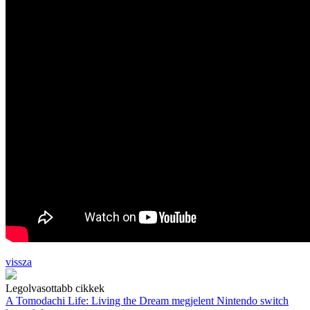
vissza
Legolvasottabb cikkek
A Tomodachi Life: Living the Dream megjelent Nintendo switch