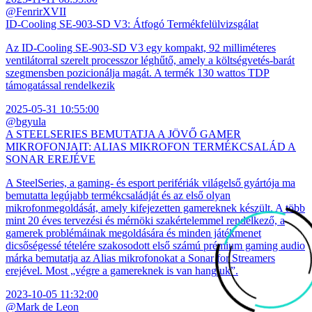
@FenrirXVII
ID-Cooling SE-903-SD V3: Átfogó Termékfelülvizsgálat
Az ID-Cooling SE-903-SD V3 egy kompakt, 92 milliméteres
ventilátorral szerelt processzor léghűtő, amely a költségvetés-barát
szegmensben pozicionálja magát. A termék 130 wattos TDP
támogatással rendelkezik
2025-05-31 10:55:00
@bgyula
A STEELSERIES BEMUTATJA A JÖVŐ GAMER
MIKROFONJAIT: ALIAS MIKROFON TERMÉKCSALÁD A
SONAR EREJÉVE
A SteelSeries, a gaming- és esport perifériák világelső gyártója ma
bemutatta legújabb termékcsaládját és az első olyan
mikrofonmegoldását, amely kifejezetten gamereknek készült. A több
mint 20 éves tervezési és mérnöki szakértelemmel rendelkező, a
gamerek problémáinak megoldására és minden játékmenet
dicsőségessé tételére szakosodott első számú prémium gaming audio
márka bemutatja az Alias mikrofonokat a Sonar for Streamers
erejével. Most „végre a gamereknek is van hangjuk”.
2023-10-05 11:32:00
@Mark de Leon