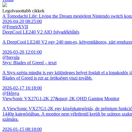
Legolvasottabb cikkek
A Tomodachi Life: Living the Dream megjelent Nintendo switch kon
2026-04-20 08:25:00
@FenrirXVII
DeepCool LE240 V2 AIO folyadékhűtés
A DeepCool LE240 V2 egy 240 mm-es, kétventilátoros, zárt rendszerű 
2026-03-20 12:01:00
@bgyula
Styx: Blades of Greed – teszt
A Styx-széria mindig is egy különleges helyet foglalt el a lopakodós j
Blades of Greed is ezt az örökséget viszi tovább.
2026-02-17 16:18:00
@Hénya
ViewSonic VX27G1-2K 27&quot; 2K QHD Gaming Monitor
A ViewSonic VX27G1-2K egy középkategóriás, de prémium funkciókkal
1440p kategóriában. A monitor nem véletlenül került be számos szakmai
számára.
2026-01-15 08:18:00