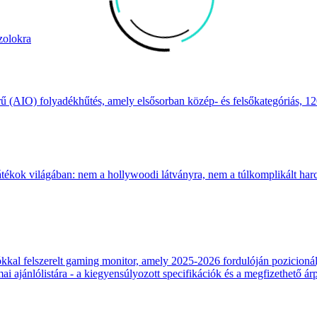
zolokra
(AIO) folyadékhűtés, amely elsősorban közép- és felsőkategóriás, 120
átékok világában: nem a hollywoodi látványra, nem a túlkomplikált harcr
 felszerelt gaming monitor, amely 2025-2026 fordulóján pozicionálja
 ajánlólistára - a kiegyensúlyozott specifikációk és a megfizethető ár