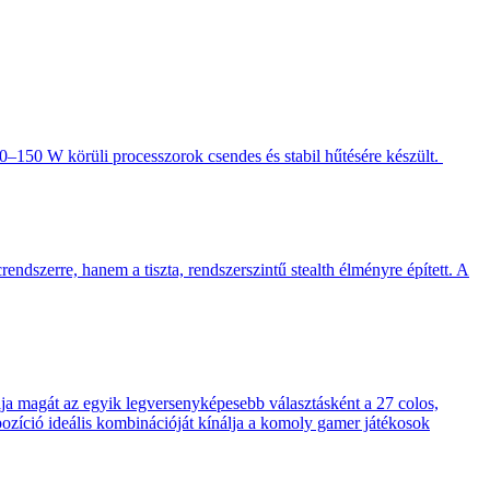
–150 W körüli processzorok csendes és stabil hűtésére készült.
endszerre, hanem a tiszta, rendszerszintű stealth élményre épített. A
 magát az egyik legversenyképesebb választásként a 27 colos,
pozíció ideális kombinációját kínálja a komoly gamer játékosok