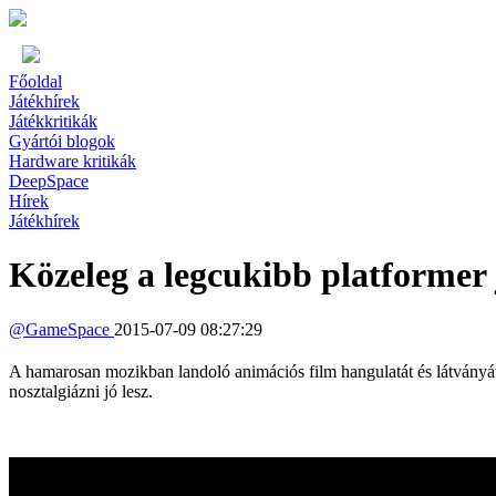
Főoldal
Játékhírek
Játékkritikák
Gyártói blogok
Hardware kritikák
DeepSpace
Hírek
Játékhírek
Közeleg a legcukibb platformer 
@
GameSpace
2015-07-09 08:27:29
A hamarosan mozikban landoló animációs film hangulatát és látványá
nosztalgiázni jó lesz.