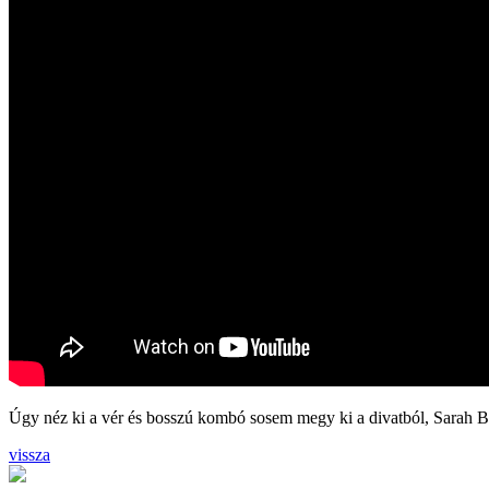
Úgy néz ki a vér és bosszú kombó sosem megy ki a divatból, Sarah Butt
vissza