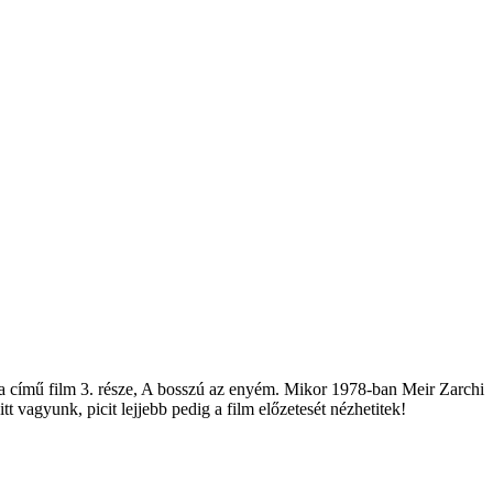
dra című film 3. része, A bosszú az enyém. Mikor 1978-ban Meir Zarchi
tt vagyunk, picit lejjebb pedig a film előzetesét nézhetitek!