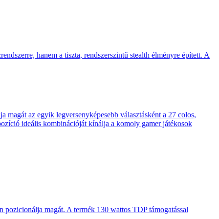
endszerre, hanem a tiszta, rendszerszintű stealth élményre épített. A
 magát az egyik legversenyképesebb választásként a 27 colos,
pozíció ideális kombinációját kínálja a komoly gamer játékosok
en pozicionálja magát. A termék 130 wattos TDP támogatással