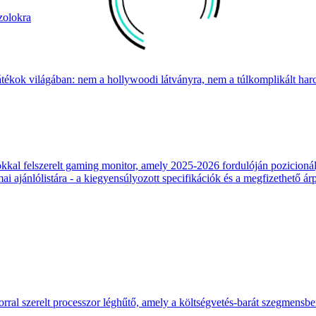
zolokra
átékok világában: nem a hollywoodi látványra, nem a túlkomplikált harcr
 felszerelt gaming monitor, amely 2025-2026 fordulóján pozicionálja
 ajánlólistára - a kiegyensúlyozott specifikációk és a megfizethető ár
ral szerelt processzor léghűtő, amely a költségvetés-barát szegmensb