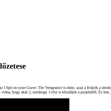
lőzetese
n az I Spit on your Grave: The Vengeance is mine, azaz a Köpök a síro
ák volna, hogy akár 2, nemhogy 3 rész is készüljön a projektből. És íme, i