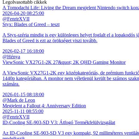
Legolvasottabb cikkek
A Tomodachi Life: Living the Dream megjelent Nintendo switch kon
2026-04-20 08:25:00
@FenrirXVII
Styx: Blades of Greed – teszt
A Styx-széria mindig is egy különleges helyet foglalt el a lopakodós j
Blades of Greed is ezt az örökséget viszi tovább.
2026-02-17 16:18:00
@Hénya
ViewSonic VX27G1-2K 27&quot; 2K QHD Gaming Monitor
A ViewSonic VX27G1-2K egy középkategóriás, de prémium funkciókkal
1440p kategóriában. A monitor nem véletlenül került be számos szakmai
számára.
2026-01-15 08:18:00
@Mark de Leon
Megjelent a Fallout 4: Anniversary Edition
2025-11-11 08:55:00
@FenrirXVII
ID-Cooling SE-903-SD V3: Átfogó Termékfelülvizsgálat
Az ID-Cooling SE-903-SD V3 egy kompakt, 92 milliméteres ventilátor
rendelkezik