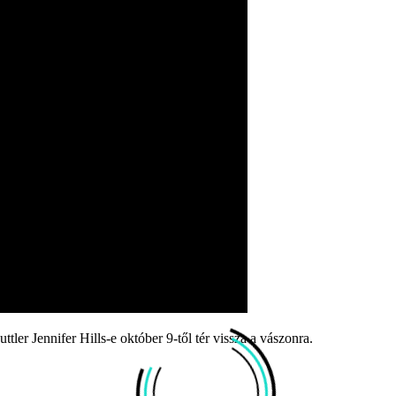
ler Jennifer Hills-e október 9-től tér vissza a vászonra.