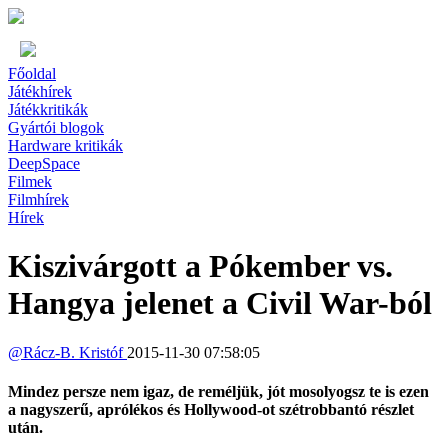
Főoldal
Játékhírek
Játékkritikák
Gyártói blogok
Hardware kritikák
DeepSpace
Filmek
Filmhírek
Hírek
Kiszivárgott a Pókember vs.
Hangya jelenet a Civil War-ból
@
Rácz-B. Kristóf
2015-11-30 07:58:05
Mindez persze nem igaz, de reméljük, jót mosolyogsz te is ezen
a nagyszerű, aprólékos és Hollywood-ot szétrobbantó részlet
után.