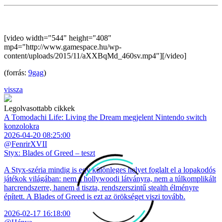
[video width="544" height="408"
mp4="http://www.gamespace.hu/wp-
content/uploads/2015/11/aXXBqMd_460sv.mp4"][/video]
(forrás:
9gag
)
vissza
Legolvasottabb cikkek
A Tomodachi Life: Living the Dream megjelent Nintendo switch
konzolokra
2026-04-20 08:25:00
@FenrirXVII
Styx: Blades of Greed – teszt
A Styx-széria mindig is egy különleges helyet foglalt el a lopakodós
játékok világában: nem a hollywoodi látványra, nem a túlkomplikált
harcrendszerre, hanem a tiszta, rendszerszintű stealth élményre
épített. A Blades of Greed is ezt az örökséget viszi tovább.
2026-02-17 16:18:00