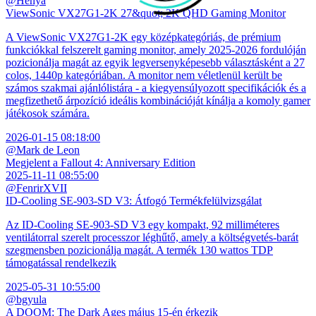
@Hénya
ViewSonic VX27G1-2K 27&quot; 2K QHD Gaming Monitor
A ViewSonic VX27G1-2K egy középkategóriás, de prémium
funkciókkal felszerelt gaming monitor, amely 2025-2026 fordulóján
pozicionálja magát az egyik legversenyképesebb választásként a 27
colos, 1440p kategóriában. A monitor nem véletlenül került be
számos szakmai ajánlólistára - a kiegyensúlyozott specifikációk és a
megfizethető árpozíció ideális kombinációját kínálja a komoly gamer
játékosok számára.
2026-01-15 08:18:00
@Mark de Leon
Megjelent a Fallout 4: Anniversary Edition
2025-11-11 08:55:00
@FenrirXVII
ID-Cooling SE-903-SD V3: Átfogó Termékfelülvizsgálat
Az ID-Cooling SE-903-SD V3 egy kompakt, 92 milliméteres
ventilátorral szerelt processzor léghűtő, amely a költségvetés-barát
szegmensben pozicionálja magát. A termék 130 wattos TDP
támogatással rendelkezik
2025-05-31 10:55:00
@bgyula
A DOOM: The Dark Ages május 15-én érkezik