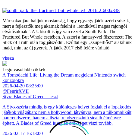
Már sokadjára halljuk mostanság, hogy egy-egy játék azért csúszik,
mert a fejlesztők meg akarnak felelni a „rendkívül magas rajongói
elvárásoknak”. A Ubisoft is így van ezzel a South Park: The
Fractured But Whole esetében. A sztori a fantasy-vel fűszerezett The
Stick of Truth után fog játszódni. Ezúttal egy „szuperhőst” alakítunk
majd, mint az új gyerek. A játék 2017 első felére várható.
vissza
Legolvasottabb cikkek
A Tomodachi Life: Living the Dream megjelent Nintendo switch
konzolokra
2026-04-20 08:25:00
@FenrirXVII
Styx: Blades of Greed – teszt
A Styx-széria mindig is egy különleges helyet foglalt el a lopakodós
játékok világában: nem a hollywoodi látványra, nem a túlkomplikált
harcrendszerre, hanem a tiszta, rendszerszintű stealth élményre
épített. A Blades of Greed is ezt az örökséget viszi tovább.
2026-02-17 16:18:00