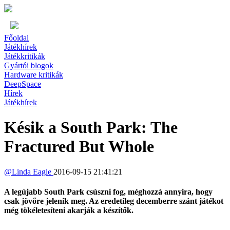
Főoldal
Játékhírek
Játékkritikák
Gyártói blogok
Hardware kritikák
DeepSpace
Hírek
Játékhírek
Késik a South Park: The
Fractured But Whole
@
Linda Eagle
2016-09-15 21:41:21
A legújabb South Park csúszni fog, méghozzá annyira, hogy
csak jövőre jelenik meg. Az eredetileg decemberre szánt játékot
még tökéletesíteni akarják a készítők.