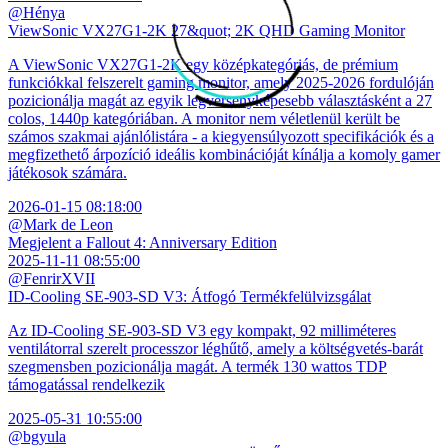
@Hénya
ViewSonic VX27G1-2K 27&quot; 2K QHD Gaming Monitor
A ViewSonic VX27G1-2K egy középkategóriás, de prémium
funkciókkal felszerelt gaming monitor, amely 2025-2026 fordulóján
pozicionálja magát az egyik legversenyképesebb választásként a 27
colos, 1440p kategóriában. A monitor nem véletlenül került be
számos szakmai ajánlólistára - a kiegyensúlyozott specifikációk és a
megfizethető árpozíció ideális kombinációját kínálja a komoly gamer
játékosok számára.
2026-01-15 08:18:00
@Mark de Leon
Megjelent a Fallout 4: Anniversary Edition
2025-11-11 08:55:00
@FenrirXVII
ID-Cooling SE-903-SD V3: Átfogó Termékfelülvizsgálat
Az ID-Cooling SE-903-SD V3 egy kompakt, 92 milliméteres
ventilátorral szerelt processzor léghűtő, amely a költségvetés-barát
szegmensben pozicionálja magát. A termék 130 wattos TDP
támogatással rendelkezik
2025-05-31 10:55:00
@bgyula