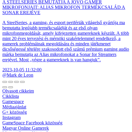
A STEELSERIES BEMUTATJA A JÖVŐ GAMER
MIKROFONJAIT: ALIAS MIKROFON TERMÉKCSALÁD A
SONAR EREJÉVE
A SteelSeries, a gaming- és esport perifériák világelső gyártója ma
bemutatta legújabb termékcsaládját és az első olyan
mikrofonmegoldását, amely kifejezetten gamereknek készült. A több
mint 20 éves tervezési és mérnöki szakértelemmel rendelkező, a
gamerek problémáinak megoldására és minden játékmenet
dicsőségessé tételére szakosodott első számú prémium gaming audio
márka bemutatja az Alias mikrofonokat a Sonar for Streamers
erejével. Most „végre a gamereknek is van hangjuk”.
2023-10-05 11:32:00
@Mark de Leon
Olvasott cikkeim
Cikklista
Gamespace
Médiaajánlat
G+ közösség
Instagram
GameSpace Facebook közösség
Magyar Online Gamerek