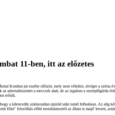
bat 11-ben, itt az előzetes
 a Mortal Kombat jut eszébe először, mely nem véletlen, elvégre a széri
ik az adrenalinszintet a meccsek alatt, de az izgalom a szereplőgárda 
t erősíti.
 hogy a kilencedik számozatlan epizód után ismét felbukkan. Az alig két
Him" felszólítás előtti mozdulatsortól az állam is majd' leesett, aztán 