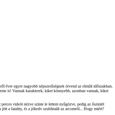
a évről évre egyre nagyobb népszerűségnek örvend az elmúlt időszakban.
érdeme is! Vannak karakterek, kiket könnyebb, azonban vannak, kiket
 perces videót nézve szinte le lettem nyűgözve, pedig az őszintét
jött a fatality, és a jókedv szublimált az arcomról... Hogy miért?