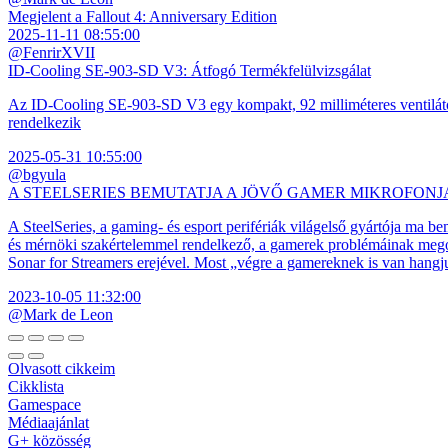
Megjelent a Fallout 4: Anniversary Edition
2025-11-11 08:55:00
@FenrirXVII
ID-Cooling SE-903-SD V3: Átfogó Termékfelülvizsgálat
Az ID-Cooling SE-903-SD V3 egy kompakt, 92 milliméteres ventilátor
rendelkezik
2025-05-31 10:55:00
@bgyula
A STEELSERIES BEMUTATJA A JÖVŐ GAMER MIKROFONJ
A SteelSeries, a gaming- és esport perifériák világelső gyártója ma b
és mérnöki szakértelemmel rendelkező, a gamerek problémáinak megol
Sonar for Streamers erejével. Most „végre a gamereknek is van hangj
2023-10-05 11:32:00
@Mark de Leon
Olvasott cikkeim
Cikklista
Gamespace
Médiaajánlat
G+ közösség