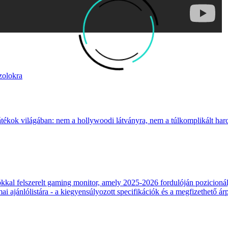
zolokra
átékok világában: nem a hollywoodi látványra, nem a túlkomplikált harcr
 felszerelt gaming monitor, amely 2025-2026 fordulóján pozicionálja
 ajánlólistára - a kiegyensúlyozott specifikációk és a megfizethető ár