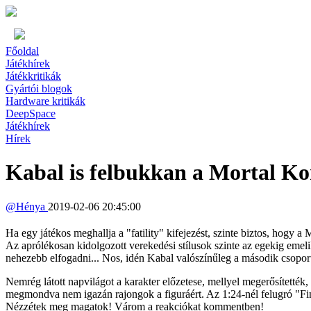
Főoldal
Játékhírek
Játékkritikák
Gyártói blogok
Hardware kritikák
DeepSpace
Játékhírek
Hírek
Kabal is felbukkan a Mortal Kom
@
Hénya
2019-02-06 20:45:00
Ha egy játékos meghallja a "fatility" kifejezést, szinte biztos, hogy
Az aprólékosan kidolgozott verekedési stílusok szinte az egekig emel
nehezebb elfogadni... Nos, idén Kabal valószínűleg a második csoporto
Nemrég látott napvilágot a karakter előzetese, mellyel megerősítették,
megmondva nem igazán rajongok a figuráért. Az 1:24-nél felugró "Finish 
Nézzétek meg magatok! Várom a reakciókat kommentben!