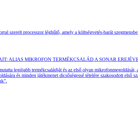
ral szerelt processzor léghűtő, amely a költségvetés-barát szegmensb
AIT: ALIAS MIKROFON TERMÉKCSALÁD A SONAR EREJÉV
emutatta legújabb termékcsaládját és az első olyan mikrofonmegoldását,
dására és minden játékmenet dicsőségessé tételére szakosodott első 
uk”.