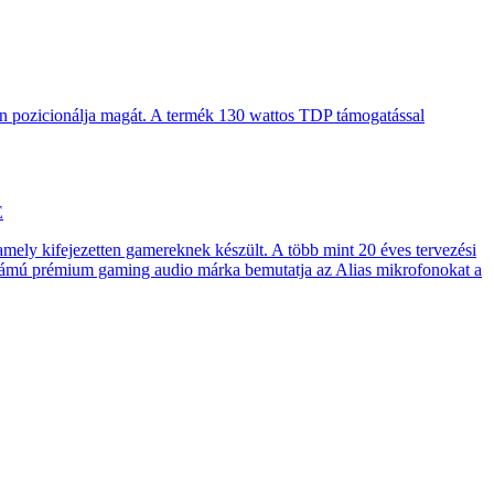
en pozicionálja magát. A termék 130 wattos TDP támogatással
E
 amely kifejezetten gamereknek készült. A több mint 20 éves tervezési
számú prémium gaming audio márka bemutatja az Alias mikrofonokat a