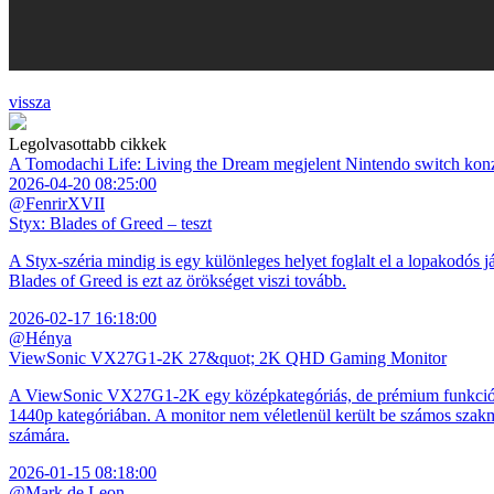
vissza
Legolvasottabb cikkek
A Tomodachi Life: Living the Dream megjelent Nintendo switch kon
2026-04-20 08:25:00
@FenrirXVII
Styx: Blades of Greed – teszt
A Styx-széria mindig is egy különleges helyet foglalt el a lopakodós j
Blades of Greed is ezt az örökséget viszi tovább.
2026-02-17 16:18:00
@Hénya
ViewSonic VX27G1-2K 27&quot; 2K QHD Gaming Monitor
A ViewSonic VX27G1-2K egy középkategóriás, de prémium funkciókkal
1440p kategóriában. A monitor nem véletlenül került be számos szakmai
számára.
2026-01-15 08:18:00
@Mark de Leon