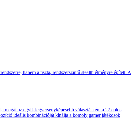
endszerre, hanem a tiszta, rendszerszintű stealth élményre épített. A
 magát az egyik legversenyképesebb választásként a 27 colos,
pozíció ideális kombinációját kínálja a komoly gamer játékosok