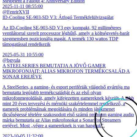
Megjelent a Fallout 4: Anniversary Edition
2025-11-11 08:55:00
@FenrirXVII
ID-Cooling SE-903-SD V3: Átfogó Termékfelülvizsgálat
Az ID-Cooling SE-903-SD V3 egy kompakt, 92 milliméteres
ventilátorral szerelt processzor léghűtő, amely a költségvetés-barát
szegmensben pozicionálja magát. A termék 130 wattos TDP
támogatással rendelkezik
2025-05-31 10:55:00
@bgyula
A STEELSERIES BEMUTATJA A JÖVŐ GAMER
MIKROFONJAIT: ALIAS MIKROFON TERMÉKCSALÁD A
SONAR EREJÉVE
A SteelSeries, a gaming- és esport perifériák világelső gyártója ma
bemutatta legújabb termékcsaládját és az első olyan
mikrofonmegoldását, amely kifejezetten gamereknek készült. A több
mint 20 éves tervezési és mérnöki szakértelemmel rendelkező, a
gamerek problémáinak megoldására és minden játékmenet
dicsőségessé tételére szakosodott első számú prémium gaming audio
márka bemutatja az Alias mikrofonokat a Sonar for Streamers
erejével. Most „végre a gamereknek is van hangjuk”.
2023-10-05 11:32:00