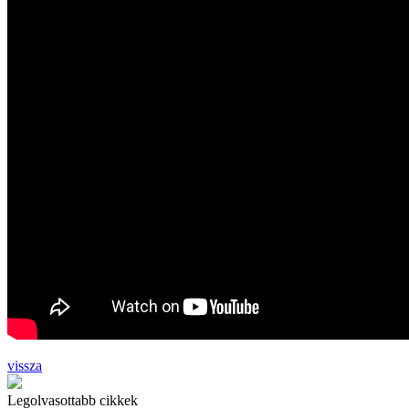
vissza
Legolvasottabb cikkek