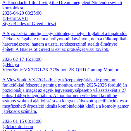
A Tomodachi Life: Living the Dream megjelent Nintendo switch
konzolokra
2026-04-20 08:25:00
@FenrirXVII
Styx: Blades of Greed – teszt
A Styx-széria mindig is egy különleges helyet foglalt el a lopakodós
játékok világában: nem a hollywoodi látványra, nem a túlkomplikált
harcrendszerre, hanem a tiszta, rendszerszintű stealth élményre
épített. A Blades of Greed is ezt az örökséget viszi tovább.
2026-02-17 16:18:00
@Hénya
ViewSonic VX27G1-2K 27&quot; 2K QHD Gaming Monitor
A ViewSonic VX27G1-2K egy középkategóriás, de prémium
funkciókkal felszerelt gaming monitor, amely 2025-2026 fordulóján
pozicionálja magát az egyik legversenyképesebb választásként a 27
colos, 1440p kategóriában. A monitor nem véletlenül került be
számos szakmai ajánlólistára - a kiegyensúlyozott specifikációk és a
megfizethető árpozíció ideális kombinációját kínálja a komoly gamer
játékosok számára.
2026-01-15 08:18:00
@Mark de Leon