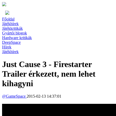
Főoldal
Játékhírek
Játékkritikák
Gyártói blogok
Hardware kritikák
DeepSpace
Hírek
Játékhírek
Just Cause 3 - Firestarter
Trailer érkezett, nem lehet
kihagyni
@
GameSpace
2015-02-13 14:37:01