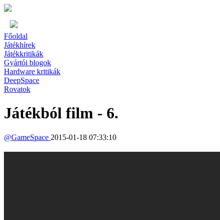
Főoldal
Játékhírek
Játékkritikák
Gyártói blogok
Hardware kritikák
DeepSpace
Rovatok
Játékból film - 6.
@
GameSpace
2015-01-18 07:33:10