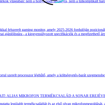
átékok világában: nem a hollywoodi látványra, nem a túlkomplikált harcr
 felszerelt gaming monitor, amely 2025-2026 fordulóján pozicionálja
 ajánlólistára - a kiegyensúlyozott specifikációk és a megfizethető ár
ral szerelt processzor léghűtő, amely a költségvetés-barát szegmensb
AIT: ALIAS MIKROFON TERMÉKCSALÁD A SONAR EREJÉV
emutatta legújabb termékcsaládját és az első olyan mikrofonmegoldását,