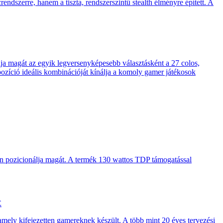
endszerre, hanem a tiszta, rendszerszintű stealth élményre épített. A
 magát az egyik legversenyképesebb választásként a 27 colos,
pozíció ideális kombinációját kínálja a komoly gamer játékosok
en pozicionálja magát. A termék 130 wattos TDP támogatással
E
 amely kifejezetten gamereknek készült. A több mint 20 éves tervezési