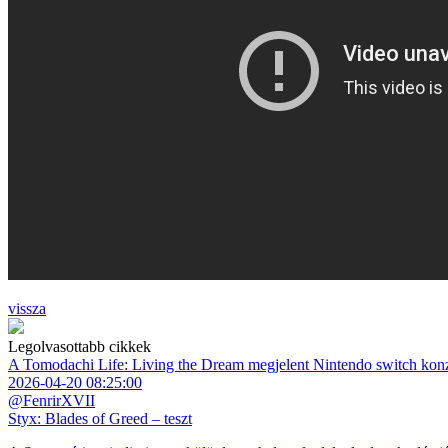
vissza
Legolvasottabb cikkek
A Tomodachi Life: Living the Dream megjelent Nintendo switch kon
2026-04-20 08:25:00
@FenrirXVII
Styx: Blades of Greed – teszt