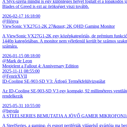
A Styx-széria mindig is egy különleges helyet foglalt el a lopakodós j
Blades of Greed is ezt az örökséget viszi tovább.
2026-02-17 16:18:00
@Hénya
ViewSonic VX27G1-2K 27&quot; 2K QHD Gaming Monitor
A ViewSonic VX27G1-2K egy középkategóriás, de prémium funkciókkal
1440p kategóriában. A monitor nem véletlenül került be számos szakmai
számára.
2026-01-15 08:18:00
@Mark de Leon
Megjelent a Fallout 4: Anniversary Edition
2025-11-11 08:55:00
@FenrirXVII
ID-Cooling SE-903-SD V3: Átfogó Termékfelülvizsgálat
Az ID-Cooling SE-903-SD V3 egy kompakt, 92 milliméteres ventilátor
rendelkezik
2025-05-31 10:55:00
@bgyula
A STEELSERIES BEMUTATJA A JÖVŐ GAMER MIKROFONJ
A SteelSeries, a gaming- és esport perifériák világelső gyártója ma b