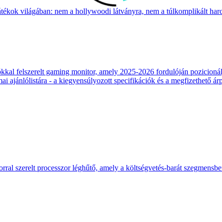
átékok világában: nem a hollywoodi látványra, nem a túlkomplikált harcr
 felszerelt gaming monitor, amely 2025-2026 fordulóján pozicionálja
 ajánlólistára - a kiegyensúlyozott specifikációk és a megfizethető ár
ral szerelt processzor léghűtő, amely a költségvetés-barát szegmensb