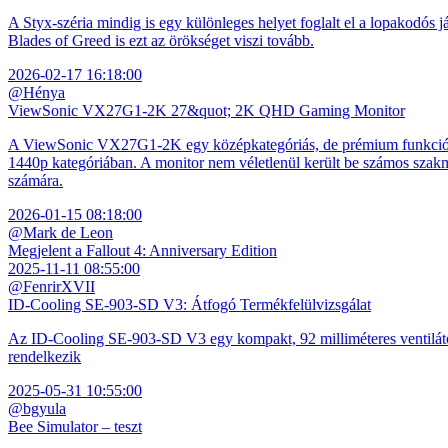
A Styx-széria mindig is egy különleges helyet foglalt el a lopakodós j
Blades of Greed is ezt az örökséget viszi tovább.
2026-02-17 16:18:00
@Hénya
ViewSonic VX27G1-2K 27&quot; 2K QHD Gaming Monitor
A ViewSonic VX27G1-2K egy középkategóriás, de prémium funkciókkal
1440p kategóriában. A monitor nem véletlenül került be számos szakmai
számára.
2026-01-15 08:18:00
@Mark de Leon
Megjelent a Fallout 4: Anniversary Edition
2025-11-11 08:55:00
@FenrirXVII
ID-Cooling SE-903-SD V3: Átfogó Termékfelülvizsgálat
Az ID-Cooling SE-903-SD V3 egy kompakt, 92 milliméteres ventilátor
rendelkezik
2025-05-31 10:55:00
@bgyula
Bee Simulator – teszt