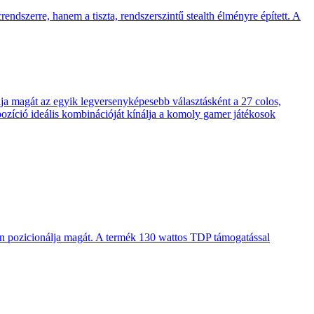
endszerre, hanem a tiszta, rendszerszintű stealth élményre épített. A
 magát az egyik legversenyképesebb választásként a 27 colos,
pozíció ideális kombinációját kínálja a komoly gamer játékosok
en pozicionálja magát. A termék 130 wattos TDP támogatással