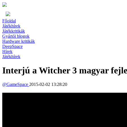
Főoldal
Játékhírek
Játékkritikák
Gyártói blogok
Hardware kritikák
DeepSpace
Hírek
Játékhírek
Interjú a Witcher 3 magyar fejle
@
GameSpace
2015-02-02 13:28:20