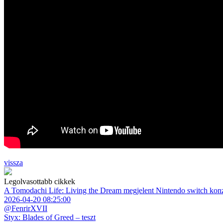
vissza
Legolvasottabb cikkek
A Tomodachi Life: Living the Dream megjelent Nintendo switch kon
2026-04-20 08:25:00
@FenrirXVII
Styx: Blades of Greed – teszt