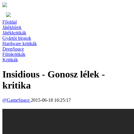
Főoldal
Játékhírek
Játékkritikák
Gyártói blogok
Hardware kritikák
DeepSpace
Filmkritikák
Kritikák
Insidious - Gonosz lélek -
kritika
@
GameSpace
2015-06-18 16:25:17