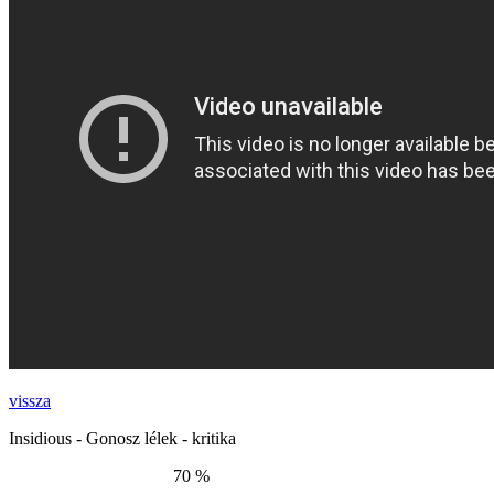
vissza
Insidious - Gonosz lélek - kritika
70 %