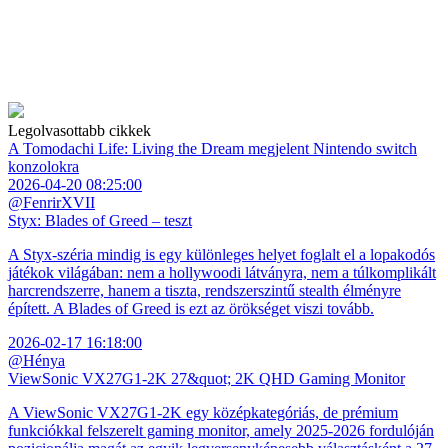
Legolvasottabb cikkek
A Tomodachi Life: Living the Dream megjelent Nintendo switch
konzolokra
2026-04-20 08:25:00
@FenrirXVII
Styx: Blades of Greed – teszt
A Styx-széria mindig is egy különleges helyet foglalt el a lopakodós
játékok világában: nem a hollywoodi látványra, nem a túlkomplikált
harcrendszerre, hanem a tiszta, rendszerszintű stealth élményre
épített. A Blades of Greed is ezt az örökséget viszi tovább.
2026-02-17 16:18:00
@Hénya
ViewSonic VX27G1-2K 27&quot; 2K QHD Gaming Monitor
A ViewSonic VX27G1-2K egy középkategóriás, de prémium
funkciókkal felszerelt gaming monitor, amely 2025-2026 fordulóján