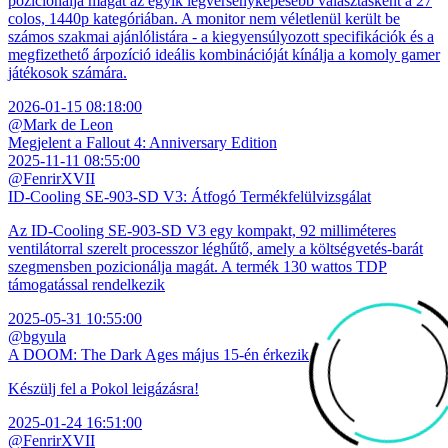
pozicionálja magát az egyik legversenyképesebb választásként a 27
colos, 1440p kategóriában. A monitor nem véletlenül került be
számos szakmai ajánlólistára - a kiegyensúlyozott specifikációk és a
megfizethető árpozíció ideális kombinációját kínálja a komoly gamer
játékosok számára.
2026-01-15 08:18:00
@Mark de Leon
Megjelent a Fallout 4: Anniversary Edition
2025-11-11 08:55:00
@FenrirXVII
ID-Cooling SE-903-SD V3: Átfogó Termékfelülvizsgálat
Az ID-Cooling SE-903-SD V3 egy kompakt, 92 milliméteres
ventilátorral szerelt processzor léghűtő, amely a költségvetés-barát
szegmensben pozicionálja magát. A termék 130 wattos TDP
támogatással rendelkezik
2025-05-31 10:55:00
@bgyula
A DOOM: The Dark Ages május 15-én érkezik
Készülj fel a Pokol leigázásra!
2025-01-24 16:51:00
@FenrirXVII