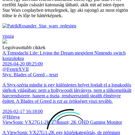
ezelőtti Japán császári katonaság látható, akik mit ad isten éppen
Star Wars cosplayben tetszelegnek, így aki rajongó az most rögtön
töltse le és lője be háttérképnek.
vissza
Legolvasottabb cikkek
A Tomodachi Life: Living the Dream megjelent Nintendo switch
konzolokra
2026-04-20 08:25:00
@FenrirXVII
Styx: Blades of Greed – teszt
A Styx-széria mindig is egy különleges helyet foglalt el a lopakodós
játékok világában: nem a hollywoodi látványra, nem a túlkomplikált
harcrendszerre, hanem a tiszta, rendszerszintű stealth élményre
épített. A Blades of Greed is ezt az örökséget viszi tovább.
2026-02-17 16:18:00
@Hénya
ViewSonic VX27G1-2K 27&quot; 2K QHD Gaming Monitor
A ViewSonic VX27G1-2K egy középkategóriás, de prémium