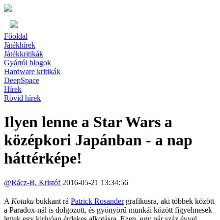
Főoldal
Játékhírek
Játékkritikák
Gyártói blogok
Hardware kritikák
DeepSpace
Hírek
Rövid hírek
Ilyen lenne a Star Wars a
középkori Japánban - a nap
háttérképe!
@
Rácz-B. Kristóf
2016-05-21 13:34:56
A
Kotaku
bukkant rá
Patrick Rosander
grafikusra, aki többek között
a Paradox-nál is dolgozott, és gyönyörű munkái között figyelmesek
lettek egy kirívóan érdekes alkotásra. Ezen, egy pár száz évvel