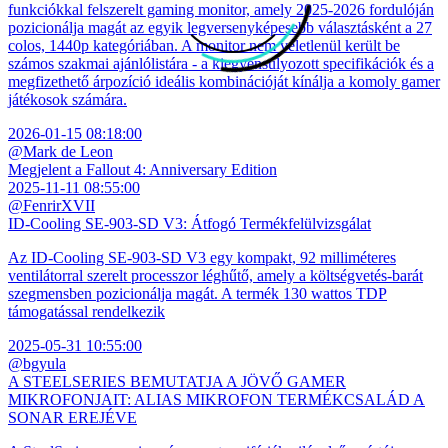
funkciókkal felszerelt gaming monitor, amely 2025-2026 fordulóján
pozicionálja magát az egyik legversenyképesebb választásként a 27
colos, 1440p kategóriában. A monitor nem véletlenül került be
számos szakmai ajánlólistára - a kiegyensúlyozott specifikációk és a
megfizethető árpozíció ideális kombinációját kínálja a komoly gamer
játékosok számára.
2026-01-15 08:18:00
@Mark de Leon
Megjelent a Fallout 4: Anniversary Edition
2025-11-11 08:55:00
@FenrirXVII
ID-Cooling SE-903-SD V3: Átfogó Termékfelülvizsgálat
Az ID-Cooling SE-903-SD V3 egy kompakt, 92 milliméteres
ventilátorral szerelt processzor léghűtő, amely a költségvetés-barát
szegmensben pozicionálja magát. A termék 130 wattos TDP
támogatással rendelkezik
2025-05-31 10:55:00
@bgyula
A STEELSERIES BEMUTATJA A JÖVŐ GAMER
MIKROFONJAIT: ALIAS MIKROFON TERMÉKCSALÁD A
SONAR EREJÉVE