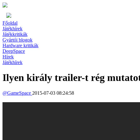
Főoldal
Játékhírek
Játékkritikák
Gyártói blogok
Hardware kritikák
DeepSpace
Hírek
Játékhírek
Ilyen király trailer-t rég mutato
@
GameSpace
2015-07-03 08:24:58