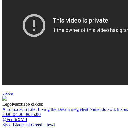
vissza
Legolvasottabb cikkek
A Tomodachi Life: Living the Dream megjelent Nintendo switch kon
2026-04-20 08:25:00
@FenrirXVII
Styx: Blades of Greed – teszt