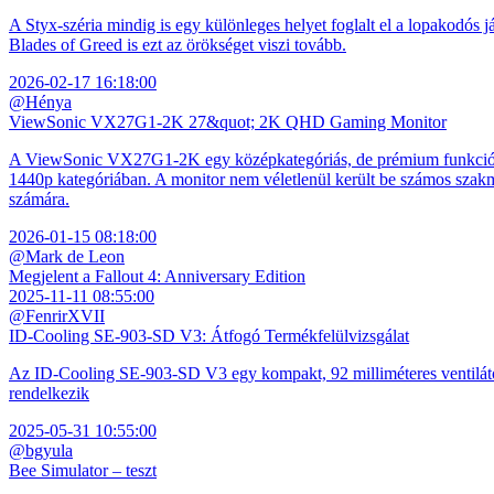
A Styx-széria mindig is egy különleges helyet foglalt el a lopakodós j
Blades of Greed is ezt az örökséget viszi tovább.
2026-02-17 16:18:00
@Hénya
ViewSonic VX27G1-2K 27&quot; 2K QHD Gaming Monitor
A ViewSonic VX27G1-2K egy középkategóriás, de prémium funkciókkal
1440p kategóriában. A monitor nem véletlenül került be számos szakmai
számára.
2026-01-15 08:18:00
@Mark de Leon
Megjelent a Fallout 4: Anniversary Edition
2025-11-11 08:55:00
@FenrirXVII
ID-Cooling SE-903-SD V3: Átfogó Termékfelülvizsgálat
Az ID-Cooling SE-903-SD V3 egy kompakt, 92 milliméteres ventilátor
rendelkezik
2025-05-31 10:55:00
@bgyula
Bee Simulator – teszt