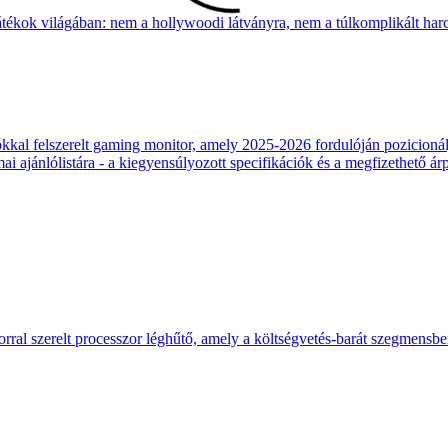
átékok világában: nem a hollywoodi látványra, nem a túlkomplikált harcr
 felszerelt gaming monitor, amely 2025-2026 fordulóján pozicionálja
 ajánlólistára - a kiegyensúlyozott specifikációk és a megfizethető ár
ral szerelt processzor léghűtő, amely a költségvetés-barát szegmensb