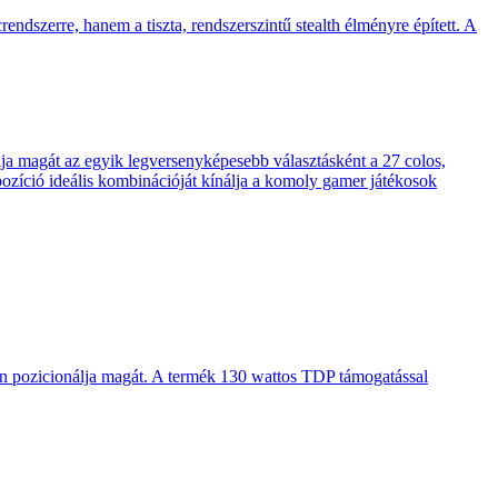
endszerre, hanem a tiszta, rendszerszintű stealth élményre épített. A
 magát az egyik legversenyképesebb választásként a 27 colos,
pozíció ideális kombinációját kínálja a komoly gamer játékosok
en pozicionálja magát. A termék 130 wattos TDP támogatással