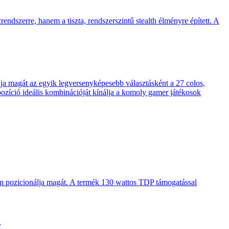
endszerre, hanem a tiszta, rendszerszintű stealth élményre épített. A
 magát az egyik legversenyképesebb választásként a 27 colos,
pozíció ideális kombinációját kínálja a komoly gamer játékosok
en pozicionálja magát. A termék 130 wattos TDP támogatással
E