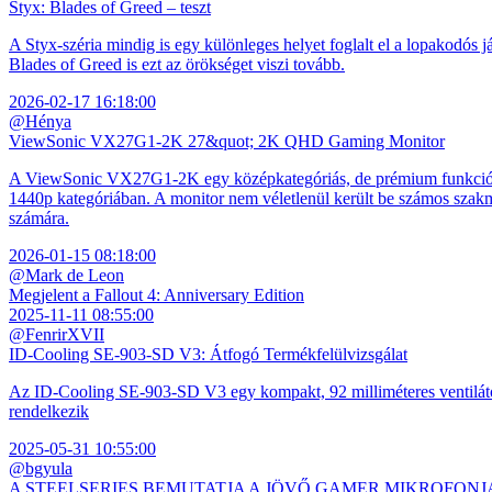
Styx: Blades of Greed – teszt
A Styx-széria mindig is egy különleges helyet foglalt el a lopakodós j
Blades of Greed is ezt az örökséget viszi tovább.
2026-02-17 16:18:00
@Hénya
ViewSonic VX27G1-2K 27&quot; 2K QHD Gaming Monitor
A ViewSonic VX27G1-2K egy középkategóriás, de prémium funkciókkal
1440p kategóriában. A monitor nem véletlenül került be számos szakmai
számára.
2026-01-15 08:18:00
@Mark de Leon
Megjelent a Fallout 4: Anniversary Edition
2025-11-11 08:55:00
@FenrirXVII
ID-Cooling SE-903-SD V3: Átfogó Termékfelülvizsgálat
Az ID-Cooling SE-903-SD V3 egy kompakt, 92 milliméteres ventilátor
rendelkezik
2025-05-31 10:55:00
@bgyula
A STEELSERIES BEMUTATJA A JÖVŐ GAMER MIKROFONJ