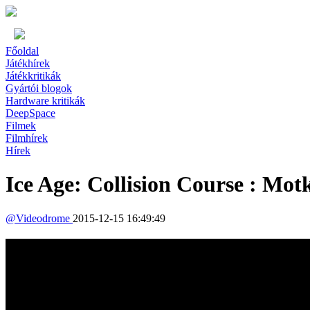
Főoldal
Játékhírek
Játékkritikák
Gyártói blogok
Hardware kritikák
DeepSpace
Filmek
Filmhírek
Hírek
Ice Age: Collision Course : Mot
@
Videodrome
2015-12-15 16:49:49