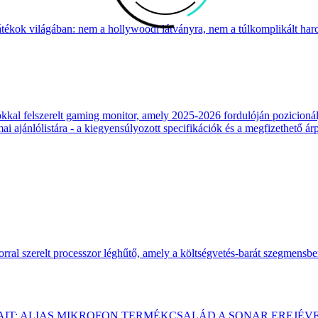
átékok világában: nem a hollywoodi látványra, nem a túlkomplikált harcr
 felszerelt gaming monitor, amely 2025-2026 fordulóján pozicionálja
 ajánlólistára - a kiegyensúlyozott specifikációk és a megfizethető ár
ral szerelt processzor léghűtő, amely a költségvetés-barát szegmensb
AIT: ALIAS MIKROFON TERMÉKCSALÁD A SONAR EREJÉV