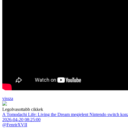
vissza
Legolvasottabb cikkek
A Tomodachi Life: Living the Dream megjelent Nintendo switch kon
2026-04-20 08:25:00
@FenrirXVII