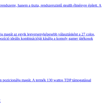
endszerre, hanem a tiszta, rendszerszintű stealth élményre épített. A
 magát az egyik legversenyképesebb választásként a 27 colos,
pozíció ideális kombinációját kínálja a komoly gamer játékosok
en pozicionálja magát. A termék 130 wattos TDP támogatással
E