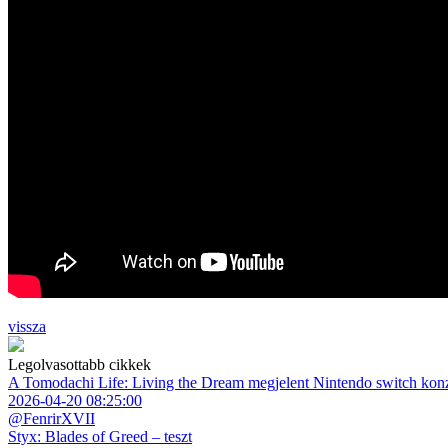
vissza
Legolvasottabb cikkek
A Tomodachi Life: Living the Dream megjelent Nintendo switch kon
2026-04-20 08:25:00
@FenrirXVII
Styx: Blades of Greed – teszt