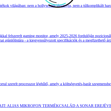
átékok világában: nem a hollywoodi látványra, nem a túlkomplikált harcr
 felszerelt gaming monitor, amely 2025-2026 fordulóján pozicionálja
 ajánlólistára - a kiegyensúlyozott specifikációk és a megfizethető ár
ral szerelt processzor léghűtő, amely a költségvetés-barát szegmensb
AIT: ALIAS MIKROFON TERMÉKCSALÁD A SONAR EREJÉV