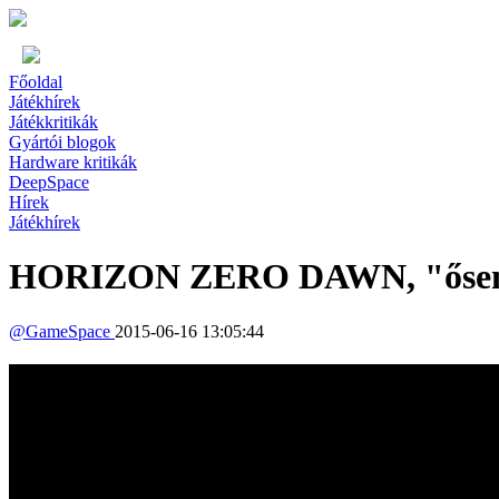
Főoldal
Játékhírek
Játékkritikák
Gyártói blogok
Hardware kritikák
DeepSpace
Hírek
Játékhírek
HORIZON ZERO DAWN, "ősember
@
GameSpace
2015-06-16 13:05:44