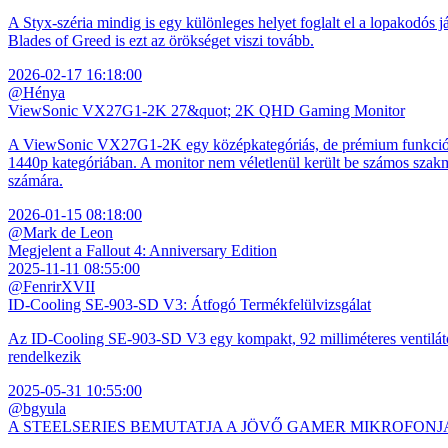
A Styx-széria mindig is egy különleges helyet foglalt el a lopakodós j
Blades of Greed is ezt az örökséget viszi tovább.
2026-02-17 16:18:00
@Hénya
ViewSonic VX27G1-2K 27&quot; 2K QHD Gaming Monitor
A ViewSonic VX27G1-2K egy középkategóriás, de prémium funkciókkal
1440p kategóriában. A monitor nem véletlenül került be számos szakmai
számára.
2026-01-15 08:18:00
@Mark de Leon
Megjelent a Fallout 4: Anniversary Edition
2025-11-11 08:55:00
@FenrirXVII
ID-Cooling SE-903-SD V3: Átfogó Termékfelülvizsgálat
Az ID-Cooling SE-903-SD V3 egy kompakt, 92 milliméteres ventilátor
rendelkezik
2025-05-31 10:55:00
@bgyula
A STEELSERIES BEMUTATJA A JÖVŐ GAMER MIKROFONJ