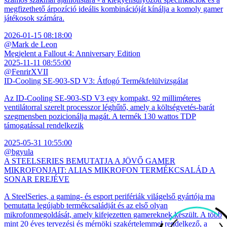
megfizethető árpozíció ideális kombinációját kínálja a komoly gamer
játékosok számára.
2026-01-15 08:18:00
@Mark de Leon
Megjelent a Fallout 4: Anniversary Edition
2025-11-11 08:55:00
@FenrirXVII
ID-Cooling SE-903-SD V3: Átfogó Termékfelülvizsgálat
Az ID-Cooling SE-903-SD V3 egy kompakt, 92 milliméteres
ventilátorral szerelt processzor léghűtő, amely a költségvetés-barát
szegmensben pozicionálja magát. A termék 130 wattos TDP
támogatással rendelkezik
2025-05-31 10:55:00
@bgyula
A STEELSERIES BEMUTATJA A JÖVŐ GAMER
MIKROFONJAIT: ALIAS MIKROFON TERMÉKCSALÁD A
SONAR EREJÉVE
A SteelSeries, a gaming- és esport perifériák világelső gyártója ma
bemutatta legújabb termékcsaládját és az első olyan
mikrofonmegoldását, amely kifejezetten gamereknek készült. A több
mint 20 éves tervezési és mérnöki szakértelemmel rendelkező, a