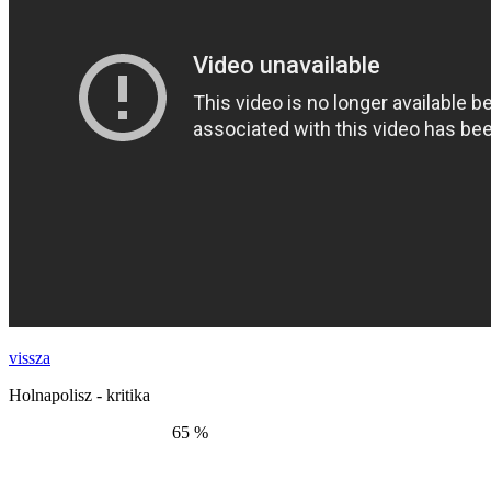
vissza
Holnapolisz - kritika
65 %