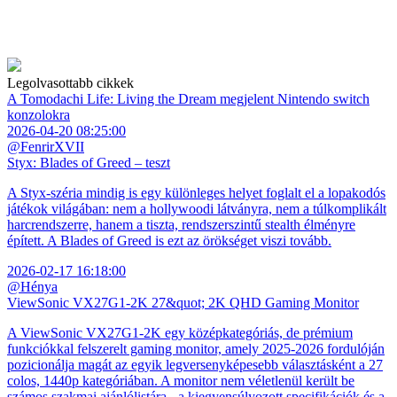
Legolvasottabb cikkek
A Tomodachi Life: Living the Dream megjelent Nintendo switch
konzolokra
2026-04-20 08:25:00
@FenrirXVII
Styx: Blades of Greed – teszt
A Styx-széria mindig is egy különleges helyet foglalt el a lopakodós
játékok világában: nem a hollywoodi látványra, nem a túlkomplikált
harcrendszerre, hanem a tiszta, rendszerszintű stealth élményre
épített. A Blades of Greed is ezt az örökséget viszi tovább.
2026-02-17 16:18:00
@Hénya
ViewSonic VX27G1-2K 27&quot; 2K QHD Gaming Monitor
A ViewSonic VX27G1-2K egy középkategóriás, de prémium
funkciókkal felszerelt gaming monitor, amely 2025-2026 fordulóján
pozicionálja magát az egyik legversenyképesebb választásként a 27
colos, 1440p kategóriában. A monitor nem véletlenül került be
számos szakmai ajánlólistára - a kiegyensúlyozott specifikációk és a