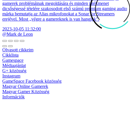
gamerek problémáinak megoldására és minden játékmenet
dicsőségessé tételére szakosodott első számú prémium gaming audio
márka bemutatja az Alias mikrofonokat a Sonar for Streamers
erejével. Most „végre a gamereknek is van hangjuk”.
2023-10-05 11:32:00
@Mark de Leon
Olvasott cikkeim
Cikklista
Gamespace
Médiaajánlat
G+ közösség
Instagram
GameSpace Facebook közösség
Magyar Online Gamerek
Magyar Gamer Közösség
Információk