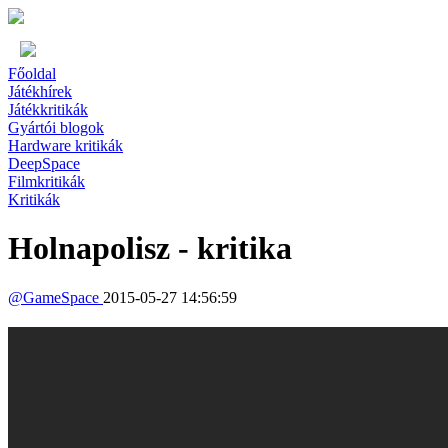
Főoldal
Játékhírek
Játékkritikák
Gyártói blogok
Hardware kritikák
DeepSpace
Filmkritikák
Kritikák
Holnapolisz - kritika
@
GameSpace
2015-05-27 14:56:59