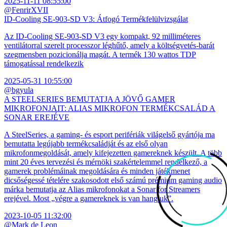
2025-11-11 08:55:00
@FenrirXVII
ID-Cooling SE-903-SD V3: Átfogó Termékfelülvizsgálat
Az ID-Cooling SE-903-SD V3 egy kompakt, 92 milliméteres
ventilátorral szerelt processzor léghűtő, amely a költségvetés-barát
szegmensben pozicionálja magát. A termék 130 wattos TDP
támogatással rendelkezik
2025-05-31 10:55:00
@bgyula
A STEELSERIES BEMUTATJA A JÖVŐ GAMER
MIKROFONJAIT: ALIAS MIKROFON TERMÉKCSALÁD A
SONAR EREJÉVE
A SteelSeries, a gaming- és esport perifériák világelső gyártója ma
bemutatta legújabb termékcsaládját és az első olyan
mikrofonmegoldását, amely kifejezetten gamereknek készült. A több
mint 20 éves tervezési és mérnöki szakértelemmel rendelkező, a
gamerek problémáinak megoldására és minden játékmenet
dicsőségessé tételére szakosodott első számú prémium gaming audio
márka bemutatja az Alias mikrofonokat a Sonar for Streamers
erejével. Most „végre a gamereknek is van hangjuk”.
2023-10-05 11:32:00
@Mark de Leon