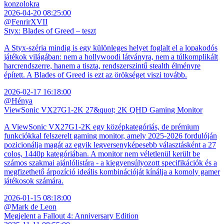
konzolokra
2026-04-20 08:25:00
@FenrirXVII
Styx: Blades of Greed – teszt
A Styx-széria mindig is egy különleges helyet foglalt el a lopakodós
játékok világában: nem a hollywoodi látványra, nem a túlkomplikált
harcrendszerre, hanem a tiszta, rendszerszintű stealth élményre
épített. A Blades of Greed is ezt az örökséget viszi tovább.
2026-02-17 16:18:00
@Hénya
ViewSonic VX27G1-2K 27&quot; 2K QHD Gaming Monitor
A ViewSonic VX27G1-2K egy középkategóriás, de prémium
funkciókkal felszerelt gaming monitor, amely 2025-2026 fordulóján
pozicionálja magát az egyik legversenyképesebb választásként a 27
colos, 1440p kategóriában. A monitor nem véletlenül került be
számos szakmai ajánlólistára - a kiegyensúlyozott specifikációk és a
megfizethető árpozíció ideális kombinációját kínálja a komoly gamer
játékosok számára.
2026-01-15 08:18:00
@Mark de Leon
Megjelent a Fallout 4: Anniversary Edition