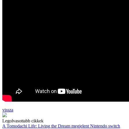
vissza
Legolvasottabb cikkek
A Tomodachi Life: Living the Dream megjelent Nintendo switch