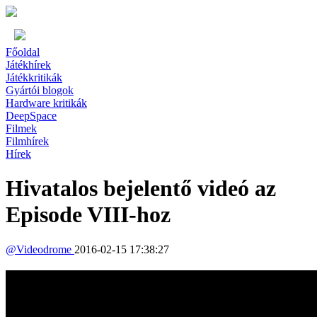
Főoldal
Játékhírek
Játékkritikák
Gyártói blogok
Hardware kritikák
DeepSpace
Filmek
Filmhírek
Hírek
Hivatalos bejelentő videó az
Episode VIII-hoz
@
Videodrome
2016-02-15 17:38:27