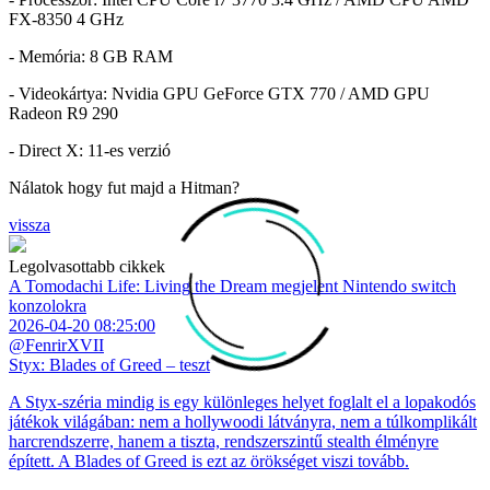
FX-8350 4 GHz
- Memória: 8 GB RAM
- Videokártya: Nvidia GPU GeForce GTX 770 / AMD GPU
Radeon R9 290
- Direct X: 11-es verzió
Nálatok hogy fut majd a Hitman?
vissza
Legolvasottabb cikkek
A Tomodachi Life: Living the Dream megjelent Nintendo switch
konzolokra
2026-04-20 08:25:00
@FenrirXVII
Styx: Blades of Greed – teszt
A Styx-széria mindig is egy különleges helyet foglalt el a lopakodós
játékok világában: nem a hollywoodi látványra, nem a túlkomplikált
harcrendszerre, hanem a tiszta, rendszerszintű stealth élményre
épített. A Blades of Greed is ezt az örökséget viszi tovább.