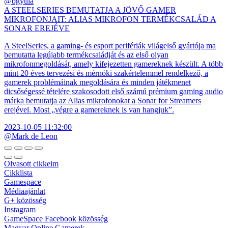
@bgyula
A STEELSERIES BEMUTATJA A JÖVŐ GAMER
MIKROFONJAIT: ALIAS MIKROFON TERMÉKCSALÁD A
SONAR EREJÉVE
A SteelSeries, a gaming- és esport perifériák világelső gyártója ma
bemutatta legújabb termékcsaládját és az első olyan
mikrofonmegoldását, amely kifejezetten gamereknek készült. A több
mint 20 éves tervezési és mérnöki szakértelemmel rendelkező, a
gamerek problémáinak megoldására és minden játékmenet
dicsőségessé tételére szakosodott első számú prémium gaming audio
márka bemutatja az Alias mikrofonokat a Sonar for Streamers
erejével. Most „végre a gamereknek is van hangjuk”.
2023-10-05 11:32:00
@Mark de Leon
Olvasott cikkeim
Cikklista
Gamespace
Médiaajánlat
G+ közösség
Instagram
GameSpace Facebook közösség
Magyar Online Gamerek