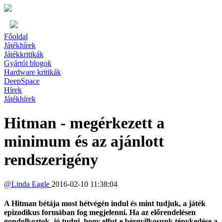
Főoldal
Játékhírek
Játékkritikák
Gyártói blogok
Hardware kritikák
DeepSpace
Hírek
Játékhírek
Hitman - megérkezett a
minimum és az ajánlott
rendszerigény
@
Linda Eagle
2016-02-10 11:38:04
A Hitman bétája most hétvégén indul és mint tudjuk, a játék
epizodikus formában fog megjelenni. Ha az előrendelésen
gondolkoztok, jó tudni, hogy elfut-e bérgyilkosunk ténykedése a