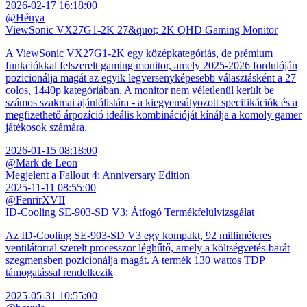
2026-02-17 16:18:00
@Hénya
ViewSonic VX27G1-2K 27&quot; 2K QHD Gaming Monitor
A ViewSonic VX27G1-2K egy középkategóriás, de prémium
funkciókkal felszerelt gaming monitor, amely 2025-2026 fordulóján
pozicionálja magát az egyik legversenyképesebb választásként a 27
colos, 1440p kategóriában. A monitor nem véletlenül került be
számos szakmai ajánlólistára - a kiegyensúlyozott specifikációk és a
megfizethető árpozíció ideális kombinációját kínálja a komoly gamer
játékosok számára.
2026-01-15 08:18:00
@Mark de Leon
Megjelent a Fallout 4: Anniversary Edition
2025-11-11 08:55:00
@FenrirXVII
ID-Cooling SE-903-SD V3: Átfogó Termékfelülvizsgálat
Az ID-Cooling SE-903-SD V3 egy kompakt, 92 milliméteres
ventilátorral szerelt processzor léghűtő, amely a költségvetés-barát
szegmensben pozicionálja magát. A termék 130 wattos TDP
támogatással rendelkezik
2025-05-31 10:55:00