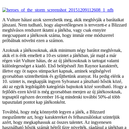
A Vulture hátast azok szerezhetik meg, akik meghívják a barátaikat
játszani. Nem tudható, hogy alapvetőlegesen is tervezett-e a Blizzard
meghívásos rendszert iktatni a játékba, vagy csak ennyire
megcsappant a játékosok száma, hogy immár eme módszerrel
próbálnak növelni ezen a számon.
Azoknak a játékosoknak, akik minimum négy barátot meghívnak,
akik el is érik emellett a 10-es szintet a játékban, jár majd a már
régen várt Vulture hátas, de az új játékosoknak is tartogat valami
különlegességet a kiadó. Első belépésnél Jim Raynor karakterét,
illetve egy öt napos stimpacket kapnak, aminek segítségével
gyorsabban szintelhetünk és gyűjthetünk aranyat. Ha pedig elérik a
10. szintet is, megkapják ingyen Sylvanast a játszható hősök közé,
aki az egyik legdrágább kategóriás bajnokok közé sorolható. Hogy a
fejlődés ezen kívül is még gyorsabban menjen az új játékosoknak,
tegnaptól egészen december 16-ig mindenki további 50%-al több
tapasztalati pontot kap játékonként.
Továbbá, hogy még könnyebb legyen a játék, a Blizzard
megszűntette azt, hogy karaktereket és felhasználónkat szinteljük
azért, hogy megkaphassuk az összes talentet. Az ingyenesen
használható hősök számát hétről tízre növelték, ráadásul a játékban a