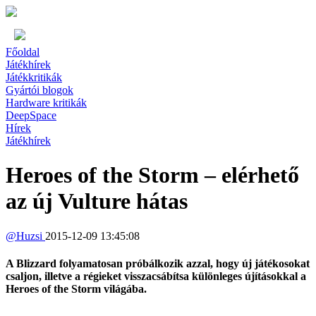
Főoldal
Játékhírek
Játékkritikák
Gyártói blogok
Hardware kritikák
DeepSpace
Hírek
Játékhírek
Heroes of the Storm – elérhető
az új Vulture hátas
@
Huzsi
2015-12-09 13:45:08
A Blizzard folyamatosan próbálkozik azzal, hogy új játékosokat
csaljon, illetve a régieket visszacsábítsa különleges újításokkal a
Heroes of the Storm világába.