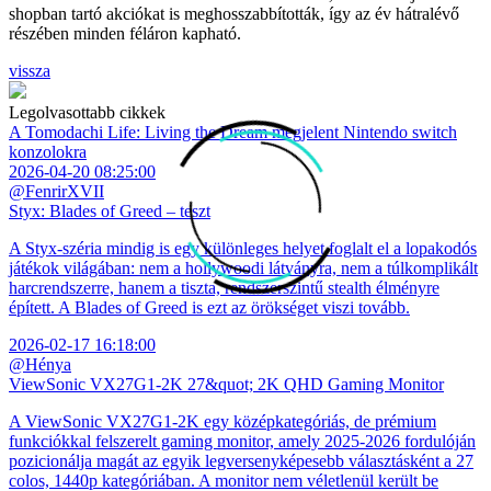
shopban tartó akciókat is meghosszabbították, így az év hátralévő
részében minden féláron kapható.
vissza
Legolvasottabb cikkek
A Tomodachi Life: Living the Dream megjelent Nintendo switch
konzolokra
2026-04-20 08:25:00
@FenrirXVII
Styx: Blades of Greed – teszt
A Styx-széria mindig is egy különleges helyet foglalt el a lopakodós
játékok világában: nem a hollywoodi látványra, nem a túlkomplikált
harcrendszerre, hanem a tiszta, rendszerszintű stealth élményre
épített. A Blades of Greed is ezt az örökséget viszi tovább.
2026-02-17 16:18:00
@Hénya
ViewSonic VX27G1-2K 27&quot; 2K QHD Gaming Monitor
A ViewSonic VX27G1-2K egy középkategóriás, de prémium
funkciókkal felszerelt gaming monitor, amely 2025-2026 fordulóján
pozicionálja magát az egyik legversenyképesebb választásként a 27
colos, 1440p kategóriában. A monitor nem véletlenül került be