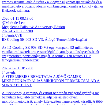
számos szakmai ajánlólistára - a kiegyensúlyozott specifikációk és a
megfizethető árpozíció ideális kombinációját kínálja a komoly gamer
játékosok számára.
2026-01-15 08:18:00
@Mark de Leon
Megjelent a Fallout 4: Anniversary Edition
2025-11-11 08:55:00
@FenrirXVII
ID-Cooling SE-903-SD V3: Átfogó Termékfelülvizsgálat
Az ID-Cooling SE-903-SD V3 egy kompakt, 92 milliméteres
ventilátorral szerelt processzor léghűtő, amely a költségvetés-barát
szegmensben pozicionálja magát. A termék 130 wattos TDP
támogatással rendelkezik
2025-05-31 10:55:00
@bgyula
A STEELSERIES BEMUTATJA A JÖVŐ GAMER
MIKROFONJAIT: ALIAS MIKROFON TERMÉKCSALÁD A
SONAR EREJÉVE
A SteelSeries, a gaming- és esport perifériák világelső gyártója ma
bemutatta legújabb termékcsaládját és az első olyan
mikrofonmegoldását, amely kifejezetten gamereknek készült. A több