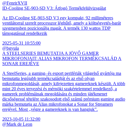
@FenrirXVII
ID-Cooling SE-903-SD V3: Átfogó Termékfelülvizsgálat
Az ID-Cooling SE-903-SD V3 egy kompakt, 92 milliméteres
ventilátorral szerelt processzor léghűtő, amely a költségvetés-barát
szegmensben pozicionálja magát. A termék 130 wattos TDP
támogatással rendelkezik
2025-05-31 10:55:00
@bgyula
A STEELSERIES BEMUTATJA A JÖVŐ GAMER
MIKROFONJAIT: ALIAS MIKROFON TERMÉKCSALÁD A
SONAR EREJÉVE
A SteelSeries, a gaming- és esport perifériák világelső gyártója ma
bemutatta legújabb termékcsaládját és az első olyan
mikrofonmegoldását, amely kifejezetten gamereknek készült. A több
mint 20 éves tervezési és mérnöki szakértelemmel rendelkező, a
gamerek problémáinak megoldására és minden játékmenet
dicsőségessé tételére szakosodott első számú prémium gaming audio
márka bemutatja az Alias mikrofonokat a Sonar for Streamers
erejével. Most „végre a gamereknek is van hangjuk”.
2023-10-05 11:32:00
@Mark de Leon