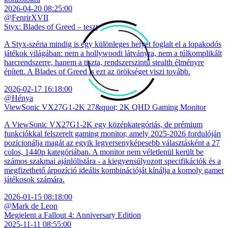
2026-04-20 08:25:00
@FenrirXVII
Styx: Blades of Greed – teszt
A Styx-széria mindig is egy különleges helyet foglalt el a lopakodós
játékok világában: nem a hollywoodi látványra, nem a túlkomplikált
harcrendszerre, hanem a tiszta, rendszerszintű stealth élményre
épített. A Blades of Greed is ezt az örökséget viszi tovább.
2026-02-17 16:18:00
@Hénya
ViewSonic VX27G1-2K 27&quot; 2K QHD Gaming Monitor
A ViewSonic VX27G1-2K egy középkategóriás, de prémium
funkciókkal felszerelt gaming monitor, amely 2025-2026 fordulóján
pozicionálja magát az egyik legversenyképesebb választásként a 27
colos, 1440p kategóriában. A monitor nem véletlenül került be
számos szakmai ajánlólistára - a kiegyensúlyozott specifikációk és a
megfizethető árpozíció ideális kombinációját kínálja a komoly gamer
játékosok számára.
2026-01-15 08:18:00
@Mark de Leon
Megjelent a Fallout 4: Anniversary Edition
2025-11-11 08:55:00