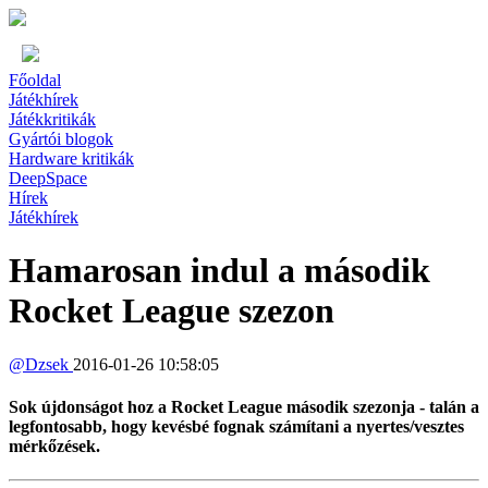
Főoldal
Játékhírek
Játékkritikák
Gyártói blogok
Hardware kritikák
DeepSpace
Hírek
Játékhírek
Hamarosan indul a második
Rocket League szezon
@
Dzsek
2016-01-26 10:58:05
Sok újdonságot hoz a Rocket League második szezonja - talán a
legfontosabb, hogy kevésbé fognak számítani a nyertes/vesztes
mérkőzések.