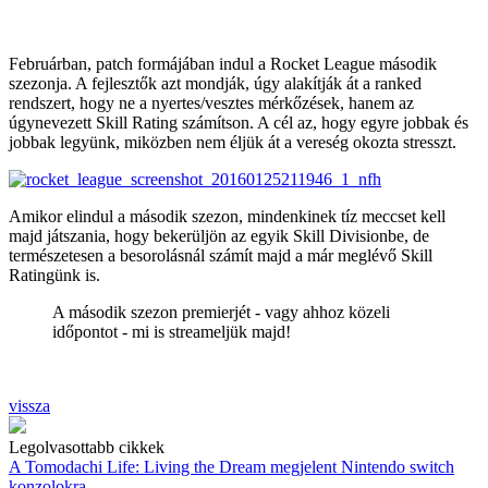
Februárban, patch formájában indul a Rocket League második
szezonja. A fejlesztők azt mondják, úgy alakítják át a ranked
rendszert, hogy ne a nyertes/vesztes mérkőzések, hanem az
úgynevezett Skill Rating számítson. A cél az, hogy egyre jobbak és
jobbak legyünk, miközben nem éljük át a vereség okozta stresszt.
Amikor elindul a második szezon, mindenkinek tíz meccset kell
majd játszania, hogy bekerüljön az egyik Skill Divisionbe, de
természetesen a besorolásnál számít majd a már meglévő Skill
Ratingünk is.
A második szezon premierjét - vagy ahhoz közeli
időpontot - mi is streameljük majd!
vissza
Legolvasottabb cikkek
A Tomodachi Life: Living the Dream megjelent Nintendo switch
konzolokra