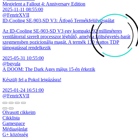
Megjelent a Fallout 4: Anniversary Edition
2025-11-11 08:55:00
@FenrirXVII
ID-Cooling SE-903-SD V3: Átfogó Termékfelülvizsgálat
Az ID-Cooling SE-903-SD V3 egy kompakt, 92 milliméteres
ventilátorral szerelt processzor léghűtő, amely a költségvetés-barát
szegmensben pozicionálja magát. A termék 130 wattos TDP
támogatással rendelkezik
2025-05-31 10:55:00
@bgyula
A DOOM: The Dark Ages május 15-én érkezik
Készülj fel a Pokol leigázásra!
2025-01-24 16:51:00
@FenrirXVII
Olvasott cikkeim
Cikklista
Gamespace
Médiaajánlat
G+ közösség