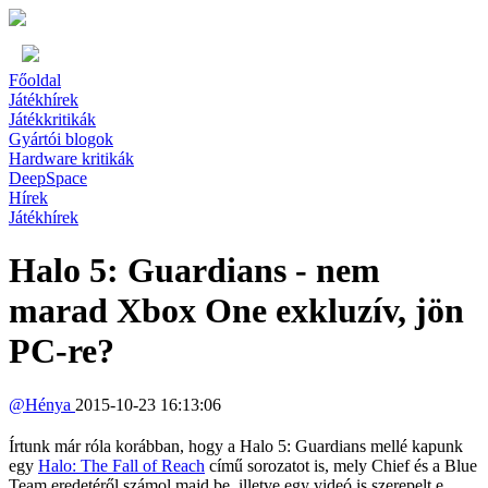
Főoldal
Játékhírek
Játékkritikák
Gyártói blogok
Hardware kritikák
DeepSpace
Hírek
Játékhírek
Halo 5: Guardians - nem
marad Xbox One exkluzív, jön
PC-re?
@
Hénya
2015-10-23 16:13:06
Írtunk már róla korábban, hogy a Halo 5: Guardians mellé kapunk
egy
Halo: The Fall of Reach
című sorozatot is, mely Chief és a Blue
Team eredetéről számol majd be, illetve egy videó is szerepelt e