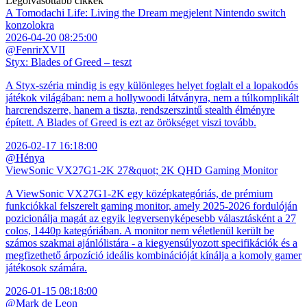
Legolvasottabb cikkek
A Tomodachi Life: Living the Dream megjelent Nintendo switch
konzolokra
2026-04-20 08:25:00
@FenrirXVII
Styx: Blades of Greed – teszt
A Styx-széria mindig is egy különleges helyet foglalt el a lopakodós
játékok világában: nem a hollywoodi látványra, nem a túlkomplikált
harcrendszerre, hanem a tiszta, rendszerszintű stealth élményre
épített. A Blades of Greed is ezt az örökséget viszi tovább.
2026-02-17 16:18:00
@Hénya
ViewSonic VX27G1-2K 27&quot; 2K QHD Gaming Monitor
A ViewSonic VX27G1-2K egy középkategóriás, de prémium
funkciókkal felszerelt gaming monitor, amely 2025-2026 fordulóján
pozicionálja magát az egyik legversenyképesebb választásként a 27
colos, 1440p kategóriában. A monitor nem véletlenül került be
számos szakmai ajánlólistára - a kiegyensúlyozott specifikációk és a
megfizethető árpozíció ideális kombinációját kínálja a komoly gamer
játékosok számára.
2026-01-15 08:18:00
@Mark de Leon