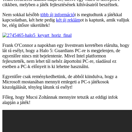
cikkben, melyben a játék fejlesztésének kihívásairól beszélnek.
Nem sokkal később
több új információ
t is megtudtunk a játékkal
kapcsolatban, két hete pedig
két új reklám
ot is kaptunk, amik valljuk
be, elég ütősre sikerültek!
Frank O'Connor a napokban egy livestream keretében elárulta, hogy
lát rá esélyt, hogy a Halo 5: Guardians PC-re is megjelenjen, de
egyenlőre nincs mit bejelentenie. Mivel Intel platformon
fejlesztették, nem lehet túl nehéz átportolni PC-re, ráadásul ez
esetben a PC-k előnyeit is ki lehetne használni.
Egyenlőre csak reménykedhetünk, de abból kiindulva, hogy a
Microsoft mostanában mennyit emlegeti a PC-s játékosok
kiszolgálását, tényleg látunk rá esélyt!
Főleg, hogy Mucsi Zoltánnak mennyire tetszik az eddigi infok
alapján a játék!