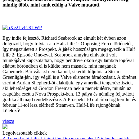
mindig több, mint amit eddig a Valve mutatott.
Egy indie fejlesztő, Richard Seabrook az elmúlt két évben azon
dolgozott, hogy folytassa a Half-Life 1: Opposing Force történetét,
így megszületett a Prospekt. A játék hosszúságra megegyezik a Half-
Life 2: Episode One-éval. Seabrook annyira elhivatott volt
munkájával kapcsolatban, hogy pendrive-okon egy lambda logóval
ellátott bőröndben el is küldte nem másnak, mint magának
Gabennek. Bár választ nem kapott, sikerült túljutnia a Steam
Greenlight-ján, így végül is a Valve elismerte fáradozásait. A történet
szerint Adrian Shepherd-öt alakítjuk, egy amerikai tengerésztisztet,
aki lehetőséget ad Gordon Freeman-nek a menekülésre, miután az
csapdába esett a Nova Prospekt-ben. 13 pálya és némileg feljavított
grafika áll majd rendelkezésre. A Prospekt 10 dollárba fog kerülni és
február 11-től lesz elérhető Steam-en. Half-Life rajongóknak
kötelező!
vissza
Legolvasottabb cikkek
A Tomodachi Life: Living the Dream megjelent Nintendo switch