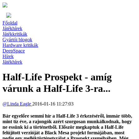
Főoldal
Játékhírek
Játékkritikák
Gyártói blogok
Hardware kritikák
DeepSpace
Hírek
Játékhírek
Half-Life Prospekt - amíg
várunk a Half-Life 3-ra...
@
Linda Eagle
2016-01-16 11:27:03
Bár egyelőre semmi hír a Half-Life 3 érkezéséről, immár több,
mint tíz éve, a rajongók azért szorgosan munkálkodnak, hogy
ne essünk ki a történetből. Először megkaptuk a Half-Life
felújított verzióját a Black Mesa projekt formájában, most
pedig egy melléktörténetszálat a Prospekt személyében. Még