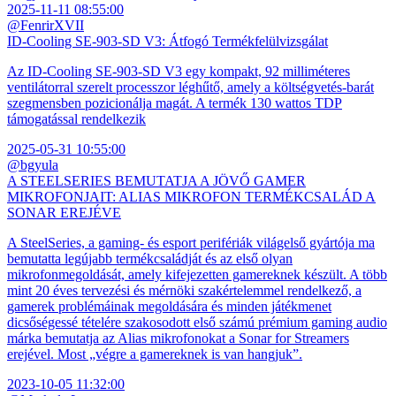
2025-11-11 08:55:00
@FenrirXVII
ID-Cooling SE-903-SD V3: Átfogó Termékfelülvizsgálat
Az ID-Cooling SE-903-SD V3 egy kompakt, 92 milliméteres
ventilátorral szerelt processzor léghűtő, amely a költségvetés-barát
szegmensben pozicionálja magát. A termék 130 wattos TDP
támogatással rendelkezik
2025-05-31 10:55:00
@bgyula
A STEELSERIES BEMUTATJA A JÖVŐ GAMER
MIKROFONJAIT: ALIAS MIKROFON TERMÉKCSALÁD A
SONAR EREJÉVE
A SteelSeries, a gaming- és esport perifériák világelső gyártója ma
bemutatta legújabb termékcsaládját és az első olyan
mikrofonmegoldását, amely kifejezetten gamereknek készült. A több
mint 20 éves tervezési és mérnöki szakértelemmel rendelkező, a
gamerek problémáinak megoldására és minden játékmenet
dicsőségessé tételére szakosodott első számú prémium gaming audio
márka bemutatja az Alias mikrofonokat a Sonar for Streamers
erejével. Most „végre a gamereknek is van hangjuk”.
2023-10-05 11:32:00