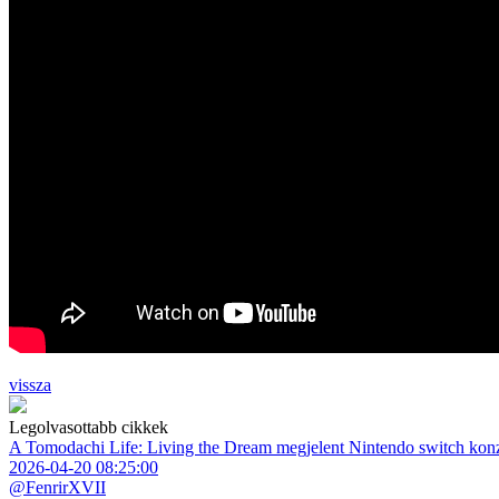
vissza
Legolvasottabb cikkek
A Tomodachi Life: Living the Dream megjelent Nintendo switch kon
2026-04-20 08:25:00
@FenrirXVII