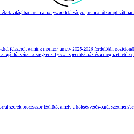
átékok világában: nem a hollywoodi látványra, nem a túlkomplikált harcr
 felszerelt gaming monitor, amely 2025-2026 fordulóján pozicionálja
 ajánlólistára - a kiegyensúlyozott specifikációk és a megfizethető ár
ral szerelt processzor léghűtő, amely a költségvetés-barát szegmensb