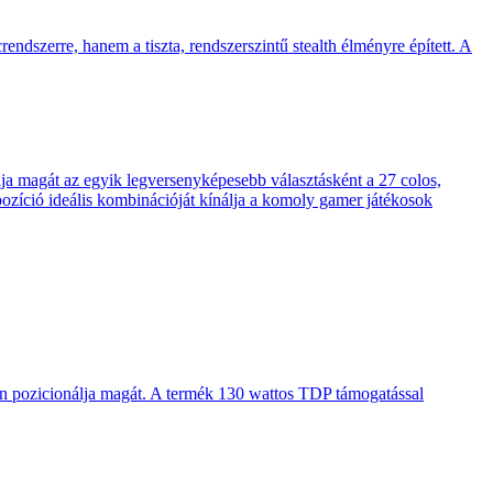
endszerre, hanem a tiszta, rendszerszintű stealth élményre épített. A
 magát az egyik legversenyképesebb választásként a 27 colos,
pozíció ideális kombinációját kínálja a komoly gamer játékosok
en pozicionálja magát. A termék 130 wattos TDP támogatással