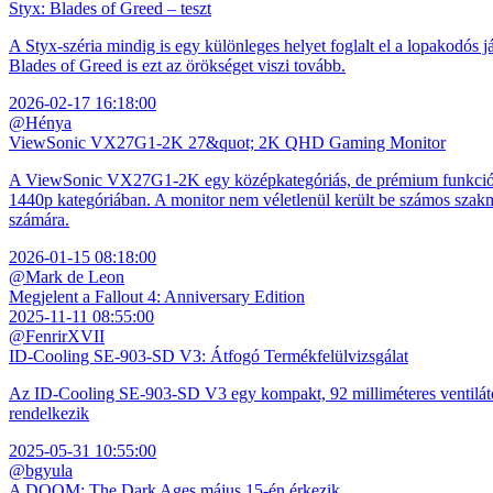
Styx: Blades of Greed – teszt
A Styx-széria mindig is egy különleges helyet foglalt el a lopakodós j
Blades of Greed is ezt az örökséget viszi tovább.
2026-02-17 16:18:00
@Hénya
ViewSonic VX27G1-2K 27&quot; 2K QHD Gaming Monitor
A ViewSonic VX27G1-2K egy középkategóriás, de prémium funkciókkal
1440p kategóriában. A monitor nem véletlenül került be számos szakmai
számára.
2026-01-15 08:18:00
@Mark de Leon
Megjelent a Fallout 4: Anniversary Edition
2025-11-11 08:55:00
@FenrirXVII
ID-Cooling SE-903-SD V3: Átfogó Termékfelülvizsgálat
Az ID-Cooling SE-903-SD V3 egy kompakt, 92 milliméteres ventilátor
rendelkezik
2025-05-31 10:55:00
@bgyula
A DOOM: The Dark Ages május 15-én érkezik