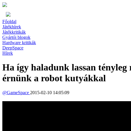
Főoldal
Játékhírek
Játékkritikák
Gyártói blogok
Hardware kritikák
DeepSpace
Hírek
Ha így haladunk lassan tényleg 
érnünk a robot kutyákkal
@
GameSpace
2015-02-10 14:05:09