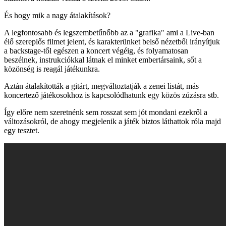
És hogy mik a nagy átalakítások?
A legfontosabb és legszembetűnőbb az a "grafika" ami a Live-ban
élő szereplős filmet jelent, és karakterünket belső nézetből irányítjuk
a backstage-től egészen a koncert végéig, és folyamatosan
beszélnek, instrukciókkal látnak el minket embertársaink, sőt a
közönség is reagál játékunkra.
Aztán átalakították a gitárt, megváltoztatják a zenei listát, más
koncertező játékosokhoz is kapcsolódhatunk egy közös zúzásra stb.
Így előre nem szeretnénk sem rosszat sem jót mondani ezekről a
változásokról, de ahogy megjelenik a játék biztos láthattok róla majd
egy tesztet.