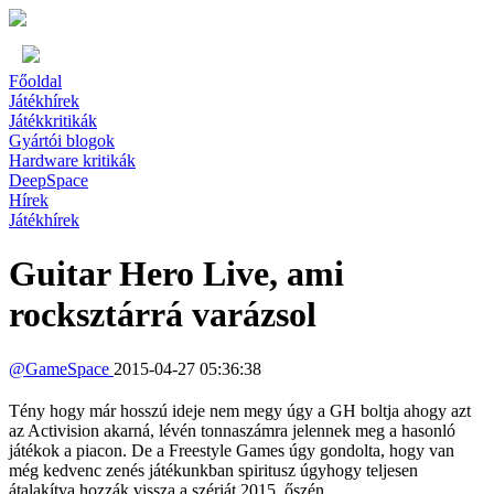
Főoldal
Játékhírek
Játékkritikák
Gyártói blogok
Hardware kritikák
DeepSpace
Hírek
Játékhírek
Guitar Hero Live, ami
rocksztárrá varázsol
@
GameSpace
2015-04-27 05:36:38
Tény hogy már hosszú ideje nem megy úgy a GH boltja ahogy azt
az Activision akarná, lévén tonnaszámra jelennek meg a hasonló
játékok a piacon. De a Freestyle Games úgy gondolta, hogy van
még kedvenc zenés játékunkban spiritusz úgyhogy teljesen
átalakítva hozzák vissza a szériát 2015. őszén.