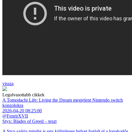
vissza
Legolvasottabb cikkek
A Tomodachi Life: Living the Dream megjelent Nintendo switch
konzolokra
2026-04-20 08:25:00
@FenrirXVII
Styx: Blades of Greed – teszt
A Styx-széria mindig is egy különleges helyet foglalt el a lopakodós