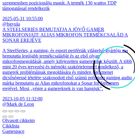
szegmensben pozicionálja magát. A termék 130 wattos TDP
támogatással rendelkezik
2025-05-31 10:55:00
@bgyula
A STEELSERIES BEMUTATJA A JÖVŐ GAMER
MIKROFONJAIT: ALIAS MIKROFON TERMÉKCSALÁD A
SONAR EREJÉVE
A SteelSeries, a gaming- és esport perifériák világelső gyártója ma
bemutatta legújabb termékcsaládját és az első olyan
mikrofonmegoldását, amely kifejezetten gamereknek készült. A több
mint 20 éves tervezési és mérnöki szakértelemmel rendelkező, a
gamerek problémáinak megoldására és minden játékmenet
dicsőségessé tételére szakosodott első számú prémium gaming audio
márka bemutatja az Alias mikrofonokat a Sonar for Streamers
erejével. Most „végre a gamereknek is van hangjuk”.
2023-10-05 11:32:00
@Mark de Leon
Olvasott cikkeim
Cikklista
Gamespace