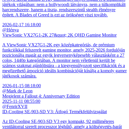
játékok világában: nem a hollywoodi látványra, nem a túlkomplikált
harcrendszerre, hanem a tiszta, rendszerszintű stealth élményre
épített. A Blades of Greed is ezt az örökséget viszi tovább.
2026-02-17 16:18:00
@Hénya
ViewSonic VX27G1-2K 27&quot; 2K QHD Gaming Monitor
A ViewSonic VX27G1-2K egy középkategóriás, de prémium
funkciókkal felszerelt gaming monitor, amely 2025-2026 fordulóján
pozicionálja magát az egyik legversenyképesebb választásként a 27
colos, 1440p kategóriában. A monitor nem véletlenül került be
számos szakmai ajánlólistára - a kiegyensúlyozott specifikációk és a
megfizethető árpozíció ideális kombinációját kínálja a komoly gamer
játékosok számára.
2026-01-15 08:18:00
@Mark de Leon
Megjelent a Fallout 4: Anniversary Edition
2025-11-11 08:55:00
@FenrirXVII
ID-Cooling SE-903-SD V3: Átfogó Termékfelülvizsgálat
Az ID-Cooling SE-903-SD V3 egy kompakt, 92 milliméteres
ventilátorral szerelt processzor léghűtő, amely a költségvetés-barát