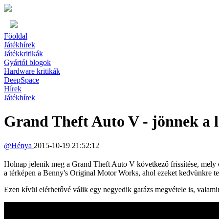
Főoldal
Játékhírek
Játékkritikák
Gyártói blogok
Hardware kritikák
DeepSpace
Hírek
Játékhírek
Grand Theft Auto V - jönnek a 
@
Hénya
2015-10-19 21:52:12
Holnap jelenik meg a Grand Theft Auto V következő frissítése, mely e
a térképen a Benny's Original Motor Works, ahol ezeket kedvünkre tes
Ezen kívül elérhetővé válik egy negyedik garázs megvétele is, valamin