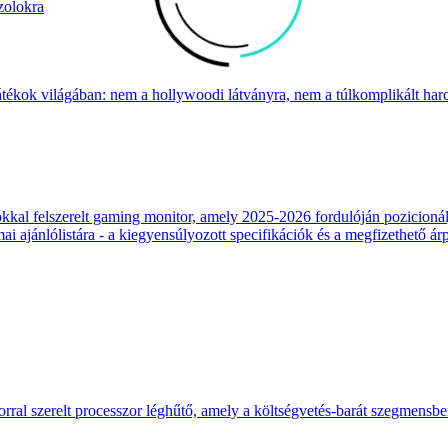
zolokra
átékok világában: nem a hollywoodi látványra, nem a túlkomplikált harcr
 felszerelt gaming monitor, amely 2025-2026 fordulóján pozicionálja
 ajánlólistára - a kiegyensúlyozott specifikációk és a megfizethető ár
ral szerelt processzor léghűtő, amely a költségvetés-barát szegmensb