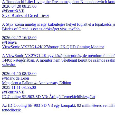
A Tomodachi Life: Living the Dream megjelent Nintendo switch kon
2026-04-20 08:25:00
@FenrirXVII
Styx: Blades of Greed – teszt
A Styx-széria mindig is egy különleges helyet foglalt el a lopakodós j
Blades of Greed is ezt az örökséget viszi tovább.
2026-02-17 16:18:00
@Hénya
ViewSonic VX27G1-2K 27&quot; 2K QHD Gaming Monitor
A ViewSonic VX27G1-2K egy középkategóriás, de prémium funkciókkal
1440p kategóriában. A monitor nem véletlenül került be számos szakmai
számára.
2026-01-15 08:18:00
@Mark de Leon
Megjelent a Fallout 4: Anniversary Edition
2025-11-11 08:55:00
@FenrirXVII
ID-Cooling SE-903-SD V3: Átfogó Termékfelülvizsgálat
Az ID-Cooling SE-903-SD V3 egy kompakt, 92 milliméteres ventilátor
rendelkezik