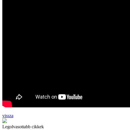
vissza
Legolvasottabb cikkek