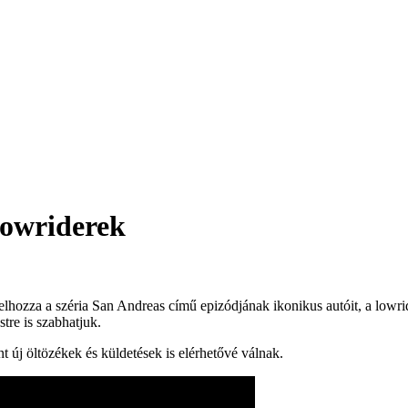
lowriderek
lhozza a széria San Andreas című epizódjának ikonikus autóit, a lowri
tre is szabhatjuk.
t új öltözékek és küldetések is elérhetővé válnak.