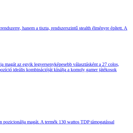
endszerre, hanem a tiszta, rendszerszintű stealth élményre épített. A
 magát az egyik legversenyképesebb választásként a 27 colos,
pozíció ideális kombinációját kínálja a komoly gamer játékosok
en pozicionálja magát. A termék 130 wattos TDP támogatással