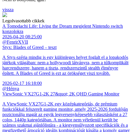
vissza
Legolvasottabb cikkek
A Tomodachi Life: Living the Dream megjelent Nintendo switch
konzolokra
2026-04-20 08:25:00
@FenrirXVII
Styx: Blades of Greed – teszt
A Styx-széria mindig is egy különleges helyet foglalt el a lopakodós
játékok világában: nem a hollywoodi látványra, nem a túlkomplikált
harcrendszerre, hanem a tiszta, rendszerszintű stealth élményre
épített. A Blades of Greed is ezt az örökséget viszi tovább.
2026-02-17 16:18:00
@Hénya
ViewSonic VX27G1-2K 27&quot; 2K QHD Gaming Monitor
A ViewSonic VX27G1-2K egy középkategóriás, de prémium
funkciókkal felszerelt gaming monitor, amely 2025-2026 fordulóján
pozicionálja magát az egyik legversenyképesebb választásként a 27
colos, 1440p kategóriában. A monitor nem véletlenül került be
számos szakmai ajánlólistára - a kiegyensúlyozott specifikációk és a
megfizethető árpozíció ideális kombinációját kínálja a komoly gamer