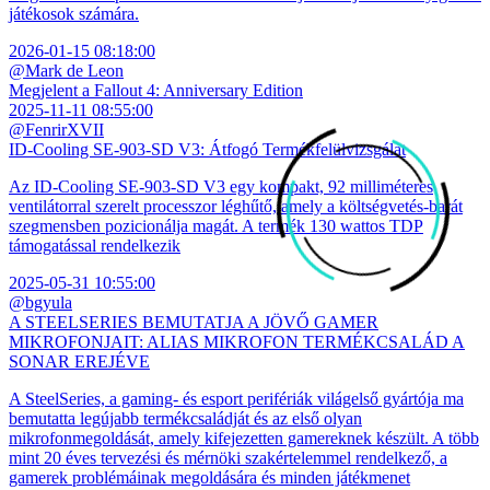
játékosok számára.
2026-01-15 08:18:00
@Mark de Leon
Megjelent a Fallout 4: Anniversary Edition
2025-11-11 08:55:00
@FenrirXVII
ID-Cooling SE-903-SD V3: Átfogó Termékfelülvizsgálat
Az ID-Cooling SE-903-SD V3 egy kompakt, 92 milliméteres
ventilátorral szerelt processzor léghűtő, amely a költségvetés-barát
szegmensben pozicionálja magát. A termék 130 wattos TDP
támogatással rendelkezik
2025-05-31 10:55:00
@bgyula
A STEELSERIES BEMUTATJA A JÖVŐ GAMER
MIKROFONJAIT: ALIAS MIKROFON TERMÉKCSALÁD A
SONAR EREJÉVE
A SteelSeries, a gaming- és esport perifériák világelső gyártója ma
bemutatta legújabb termékcsaládját és az első olyan
mikrofonmegoldását, amely kifejezetten gamereknek készült. A több
mint 20 éves tervezési és mérnöki szakértelemmel rendelkező, a
gamerek problémáinak megoldására és minden játékmenet