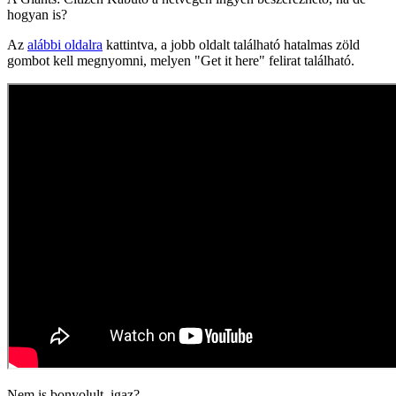
hogyan is?
Az
alábbi oldalra
kattintva, a jobb oldalt található hatalmas zöld
gombot kell megnyomni, melyen "Get it here" felirat található.
Nem is bonyolult, igaz?