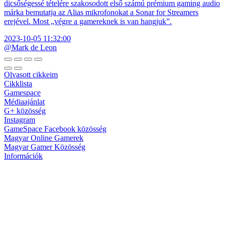
dicsőségessé tételére szakosodott első számú prémium gaming audio
márka bemutatja az Alias mikrofonokat a Sonar for Streamers
erejével. Most „végre a gamereknek is van hangjuk”.
2023-10-05 11:32:00
@Mark de Leon
Olvasott cikkeim
Cikklista
Gamespace
Médiaajánlat
G+ közösség
Instagram
GameSpace Facebook közösség
Magyar Online Gamerek
Magyar Gamer Közösség
Információk