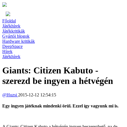
Főoldal
Játékhírek
Játékkritikák
Gyártói blogok
Hardware kritikák
DeepSpace
Hírek
Játékhírek
Giants: Citizen Kabuto -
szerezd be ingyen a hétvégén
@
Huzsi
2015-12-12 12:54:15
Egy ingyen játéknak mindenki örül. Ezzel így vagyunk mi is.
A Giants: Citizen Kabuto a hétvégén ingyen beszerezhető, na de