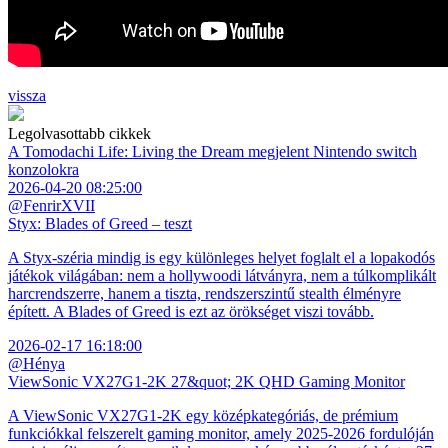
vissza
Legolvasottabb cikkek
A Tomodachi Life: Living the Dream megjelent Nintendo switch
konzolokra
2026-04-20 08:25:00
@FenrirXVII
Styx: Blades of Greed – teszt
A Styx-széria mindig is egy különleges helyet foglalt el a lopakodós
játékok világában: nem a hollywoodi látványra, nem a túlkomplikált
harcrendszerre, hanem a tiszta, rendszerszintű stealth élményre
épített. A Blades of Greed is ezt az örökséget viszi tovább.
2026-02-17 16:18:00
@Hénya
ViewSonic VX27G1-2K 27&quot; 2K QHD Gaming Monitor
A ViewSonic VX27G1-2K egy középkategóriás, de prémium
funkciókkal felszerelt gaming monitor, amely 2025-2026 fordulóján