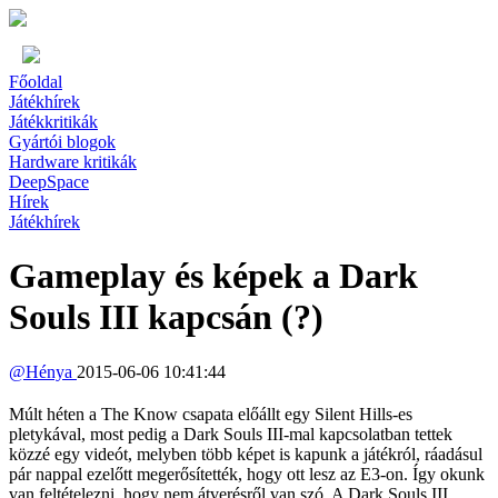
Főoldal
Játékhírek
Játékkritikák
Gyártói blogok
Hardware kritikák
DeepSpace
Hírek
Játékhírek
Gameplay és képek a Dark
Souls III kapcsán (?)
@
Hénya
2015-06-06 10:41:44
Múlt héten a The Know csapata előállt egy Silent Hills-es
pletykával, most pedig a Dark Souls III-mal kapcsolatban tettek
közzé egy videót, melyben több képet is kapunk a játékról, ráadásul
pár nappal ezelőtt megerősítették, hogy ott lesz az E3-on. Így okunk
van feltételezni, hogy nem átverésről van szó. A Dark Souls III,