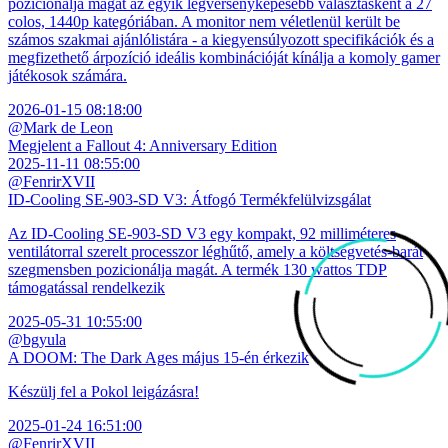
pozicionálja magát az egyik legversenyképesebb választásként a 27
colos, 1440p kategóriában. A monitor nem véletlenül került be
számos szakmai ajánlólistára - a kiegyensúlyozott specifikációk és a
megfizethető árpozíció ideális kombinációját kínálja a komoly gamer
játékosok számára.
2026-01-15 08:18:00
@Mark de Leon
Megjelent a Fallout 4: Anniversary Edition
2025-11-11 08:55:00
@FenrirXVII
ID-Cooling SE-903-SD V3: Átfogó Termékfelülvizsgálat
Az ID-Cooling SE-903-SD V3 egy kompakt, 92 milliméteres
ventilátorral szerelt processzor léghűtő, amely a költségvetés-barát
szegmensben pozicionálja magát. A termék 130 wattos TDP
támogatással rendelkezik
2025-05-31 10:55:00
@bgyula
A DOOM: The Dark Ages május 15-én érkezik
Készülj fel a Pokol leigázásra!
2025-01-24 16:51:00
@FenrirXVII