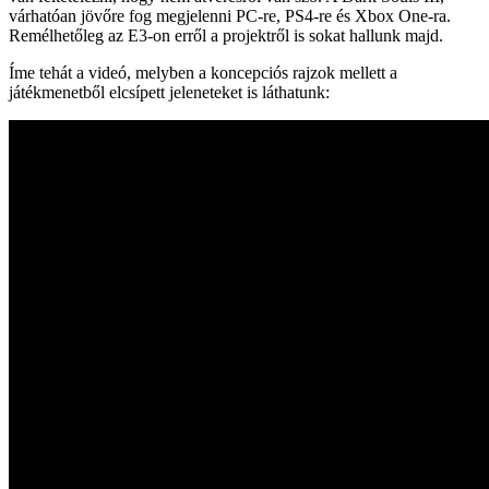
várhatóan jövőre fog megjelenni PC-re, PS4-re és Xbox One-ra.
Remélhetőleg az E3-on erről a projektről is sokat hallunk majd.
Íme tehát a videó, melyben a koncepciós rajzok mellett a
játékmenetből elcsípett jeleneteket is láthatunk: