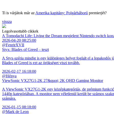
Ti is várjátok már az
Amerika kapitány: Polgárháború
premierjét?
vissza
Legolvasottabb cikkek
A Tomodachi Life: Living the Dream megjelent Nintendo switch kon
2026-04-20 08:25:00
@FenrirXVII
Styx: Blades of Greed – teszt
A Styx-széria mindig is egy különleges helyet foglalt el a lopakodós j
Blades of Greed is ezt az örökséget viszi tovább.
2026-02-17 16:18:00
@Hénya
ViewSonic VX27G1-2K 27&quot; 2K QHD Gaming Monitor
A ViewSonic VX27G1-2K egy középkategóriás, de prémium funkciókkal
1440p kategóriában. A monitor nem véletlenül került be számos szakmai
számára.
2026-01-15 08:18:00
@Mark de Leon