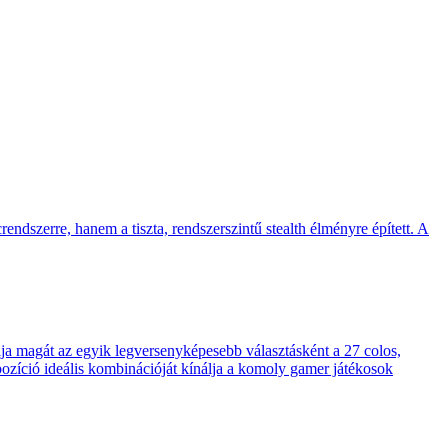
endszerre, hanem a tiszta, rendszerszintű stealth élményre épített. A
 magát az egyik legversenyképesebb választásként a 27 colos,
pozíció ideális kombinációját kínálja a komoly gamer játékosok