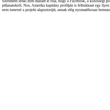
Szerintem senki nem maradt le róla, hogy a Facebook, a közösségi port
pillanatokról. Nos, Amerika kapitány profilján is felbukkant egy ilye
nem ismerné a projekt alapsztoriját, annak elég nyomatékosan bemutat