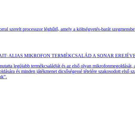
ral szerelt processzor léghűtő, amely a költségvetés-barát szegmensb
AIT: ALIAS MIKROFON TERMÉKCSALÁD A SONAR EREJÉV
emutatta legújabb termékcsaládját és az első olyan mikrofonmegoldását,
dására és minden játékmenet dicsőségessé tételére szakosodott első 
uk”.