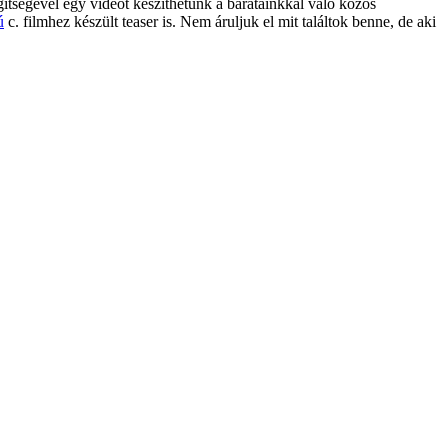
gítségével egy videót készíthetünk a barátainkkal való közös
ú
c. filmhez készült teaser is. Nem áruljuk el mit találtok benne, de aki