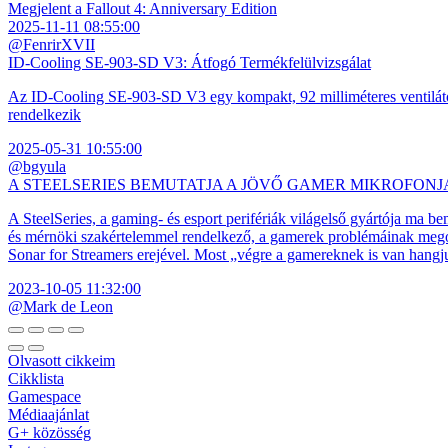
Megjelent a Fallout 4: Anniversary Edition
2025-11-11 08:55:00
@FenrirXVII
ID-Cooling SE-903-SD V3: Átfogó Termékfelülvizsgálat
Az ID-Cooling SE-903-SD V3 egy kompakt, 92 milliméteres ventilátor
rendelkezik
2025-05-31 10:55:00
@bgyula
A STEELSERIES BEMUTATJA A JÖVŐ GAMER MIKROFONJ
A SteelSeries, a gaming- és esport perifériák világelső gyártója ma b
és mérnöki szakértelemmel rendelkező, a gamerek problémáinak megol
Sonar for Streamers erejével. Most „végre a gamereknek is van hangj
2023-10-05 11:32:00
@Mark de Leon
Olvasott cikkeim
Cikklista
Gamespace
Médiaajánlat
G+ közösség