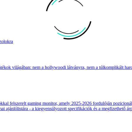
zolokra
átékok világában: nem a hollywoodi látványra, nem a túlkomplikált harcr
 felszerelt gaming monitor, amely 2025-2026 fordulóján pozicionálja
 ajánlólistára - a kiegyensúlyozott specifikációk és a megfizethető ár