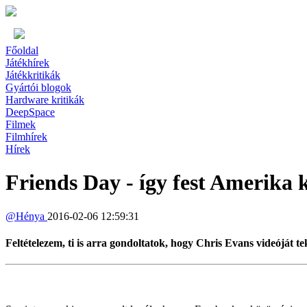
Főoldal
Játékhírek
Játékkritikák
Gyártói blogok
Hardware kritikák
DeepSpace
Filmek
Filmhírek
Hírek
Friends Day - így fest Amerika 
@
Hénya
2016-02-06 12:59:31
Feltételezem, ti is arra gondoltatok, hogy Chris Evans videóját te