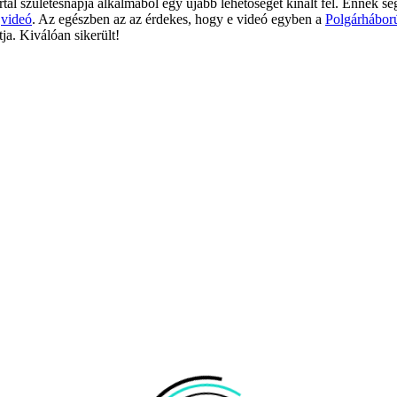
ál születésnapja alkalmából egy újabb lehetőséget kínált fel. Ennek se
n
videó
. Az egészben az az érdekes, hogy e videó egyben a
Polgárhábor
ja. Kiválóan sikerült!