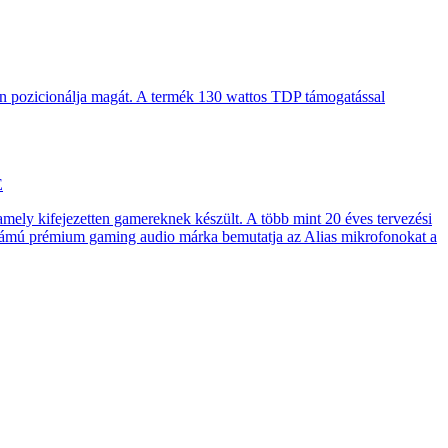
en pozicionálja magát. A termék 130 wattos TDP támogatással
E
 amely kifejezetten gamereknek készült. A több mint 20 éves tervezési
számú prémium gaming audio márka bemutatja az Alias mikrofonokat a