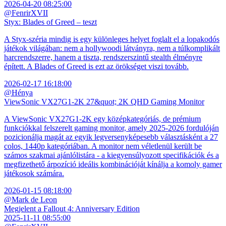
2026-04-20 08:25:00
@FenrirXVII
Styx: Blades of Greed – teszt
A Styx-széria mindig is egy különleges helyet foglalt el a lopakodós
játékok világában: nem a hollywoodi látványra, nem a túlkomplikált
harcrendszerre, hanem a tiszta, rendszerszintű stealth élményre
épített. A Blades of Greed is ezt az örökséget viszi tovább.
2026-02-17 16:18:00
@Hénya
ViewSonic VX27G1-2K 27&quot; 2K QHD Gaming Monitor
A ViewSonic VX27G1-2K egy középkategóriás, de prémium
funkciókkal felszerelt gaming monitor, amely 2025-2026 fordulóján
pozicionálja magát az egyik legversenyképesebb választásként a 27
colos, 1440p kategóriában. A monitor nem véletlenül került be
számos szakmai ajánlólistára - a kiegyensúlyozott specifikációk és a
megfizethető árpozíció ideális kombinációját kínálja a komoly gamer
játékosok számára.
2026-01-15 08:18:00
@Mark de Leon
Megjelent a Fallout 4: Anniversary Edition
2025-11-11 08:55:00