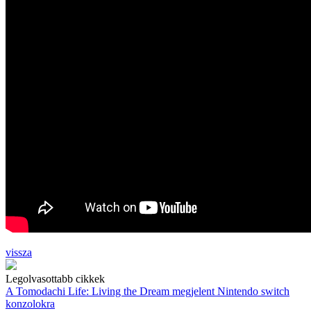
vissza
Legolvasottabb cikkek
A Tomodachi Life: Living the Dream megjelent Nintendo switch
konzolokra