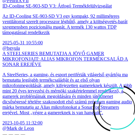
@FenrirXVII
ID-Cooling SE-903-SD V3: Átfogó Termékfelülvizsgálat
Az ID-Cooling SE-903-SD V3 egy kompakt, 92 milliméteres
ventilátorral szerelt processzor léghűtő, amely a költségvetés-barát
szegmensben pozicionálja magát. A termék 130 wattos TDP
támogatással rendelkezik
2025-05-31 10:55:00
@bgyula
A STEELSERIES BEMUTATJA A JÖVŐ GAMER
MIKROFONJAIT: ALIAS MIKROFON TERMÉKCSALÁD A
SONAR EREJÉVE
A SteelSeries, a gaming- és esport perifériák világelső gyártója ma
bemutatta legújabb termékcsaládját és az első olyan
mikrofonmegoldását, amely kifejezetten gamereknek készült. A több
mint 20 éves tervezési és mérnöki szakértelemmel rendelkező, a
gamerek problémáinak megoldására és minden játékmenet
dicsőségessé tételére szakosodott első számú prémium gaming audio
márka bemutatja az Alias mikrofonokat a Sonar for Streamers
erejével. Most „végre a gamereknek is van hangjuk”.
2023-10-05 11:32:00
@Mark de Leon