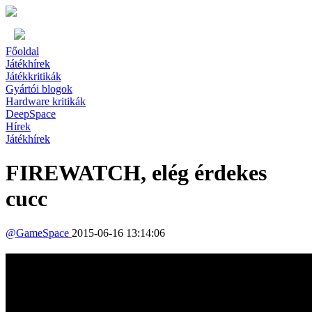
Főoldal
Játékhírek
Játékkritikák
Gyártói blogok
Hardware kritikák
DeepSpace
Hírek
Játékhírek
FIREWATCH, elég érdekes
cucc
@
GameSpace
2015-06-16 13:14:06