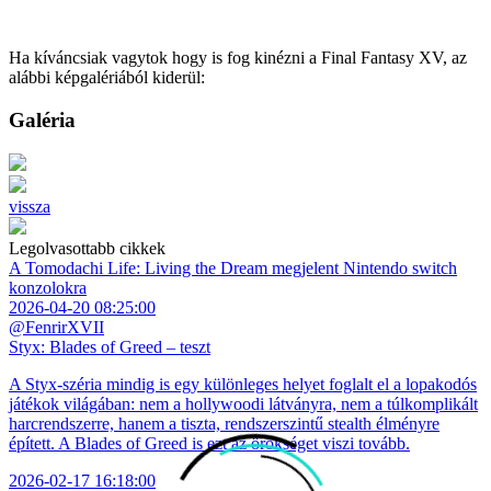
Ha kíváncsiak vagytok hogy is fog kinézni a Final Fantasy XV, az
alábbi képgalériából kiderül:
Galéria
vissza
Legolvasottabb cikkek
A Tomodachi Life: Living the Dream megjelent Nintendo switch
konzolokra
2026-04-20 08:25:00
@FenrirXVII
Styx: Blades of Greed – teszt
A Styx-széria mindig is egy különleges helyet foglalt el a lopakodós
játékok világában: nem a hollywoodi látványra, nem a túlkomplikált
harcrendszerre, hanem a tiszta, rendszerszintű stealth élményre
épített. A Blades of Greed is ezt az örökséget viszi tovább.
2026-02-17 16:18:00