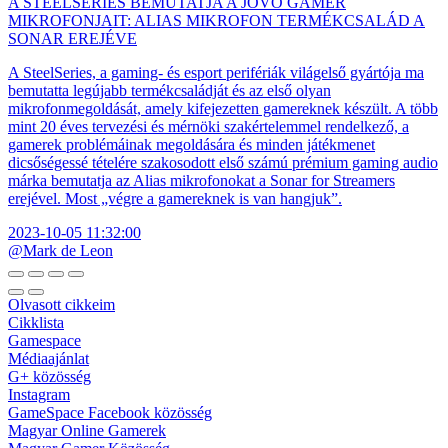
A STEELSERIES BEMUTATJA A JÖVŐ GAMER
MIKROFONJAIT: ALIAS MIKROFON TERMÉKCSALÁD A
SONAR EREJÉVE
A SteelSeries, a gaming- és esport perifériák világelső gyártója ma
bemutatta legújabb termékcsaládját és az első olyan
mikrofonmegoldását, amely kifejezetten gamereknek készült. A több
mint 20 éves tervezési és mérnöki szakértelemmel rendelkező, a
gamerek problémáinak megoldására és minden játékmenet
dicsőségessé tételére szakosodott első számú prémium gaming audio
márka bemutatja az Alias mikrofonokat a Sonar for Streamers
erejével. Most „végre a gamereknek is van hangjuk”.
2023-10-05 11:32:00
@Mark de Leon
Olvasott cikkeim
Cikklista
Gamespace
Médiaajánlat
G+ közösség
Instagram
GameSpace Facebook közösség
Magyar Online Gamerek