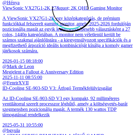
@Hénya
ViewSonic VX27G1-2K 27&quot; 2K QHD Gaming Monitor
A ViewSonic VX27G1-2K egy középkategóriás, de prémium
funkciókkal felszerelt gaming monitor, amely 2025-2026 fordulóján
pozicionálja magát az egyik legversenyképesebb választásként a 27
colos, 1440p kategóriában. A monitor nem véletlenül került be
számos szakmai ajánlólistára - a kiegyensúlyozott specifikációk és a
megfizethető árpozíció ideális kombinációját kínálja a komoly gamer
játékosok számára.
2026-01-15 08:18:00
@Mark de Leon
Megjelent a Fallout 4: Anniversary Edition
2025-11-11 08:55:00
@FenrirXVII
ID-Cooling SE-903-SD V3: Átfogó Termékfelülvizsgálat
Az ID-Cooling SE-903-SD V3 egy kompakt, 92 milliméteres
ventilátorral szerelt processzor léghűtő, amely a költségvetés-barát
szegmensben pozicionálja magát. A termék 130 wattos TDP
támogatással rendelkezik
2025-05-31 10:55:00
@bgyula