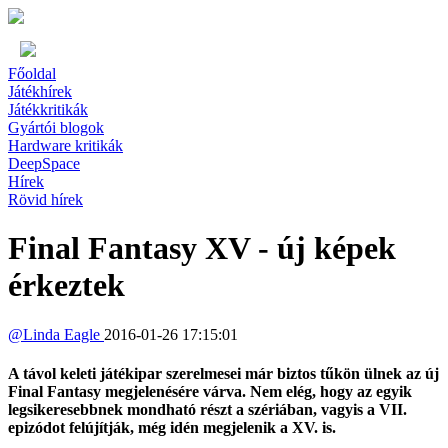
Főoldal
Játékhírek
Játékkritikák
Gyártói blogok
Hardware kritikák
DeepSpace
Hírek
Rövid hírek
Final Fantasy XV - új képek
érkeztek
@
Linda Eagle
2016-01-26 17:15:01
A távol keleti játékipar szerelmesei már biztos tűkön ülnek az új
Final Fantasy megjelenésére várva. Nem elég, hogy az egyik
legsikeresebbnek mondható részt a szériában, vagyis a VII.
epizódot felújítják, még idén megjelenik a XV. is.