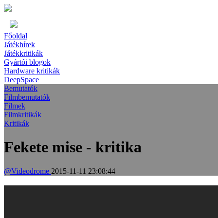
Főoldal
Játékhírek
Játékkritikák
Gyártói blogok
Hardware kritikák
DeepSpace
Bemutatók
Filmbemutatók
Filmek
Filmkritikák
Kritikák
Fekete mise - kritika
@Videodrome
2015-11-11 23:08:44