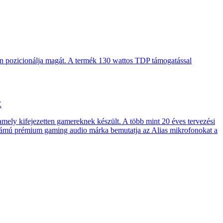
en pozicionálja magát. A termék 130 wattos TDP támogatással
E
 amely kifejezetten gamereknek készült. A több mint 20 éves tervezési
számú prémium gaming audio márka bemutatja az Alias mikrofonokat a