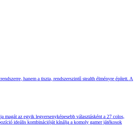
endszerre, hanem a tiszta, rendszerszintű stealth élményre épített. A
 magát az egyik legversenyképesebb választásként a 27 colos,
pozíció ideális kombinációját kínálja a komoly gamer játékosok