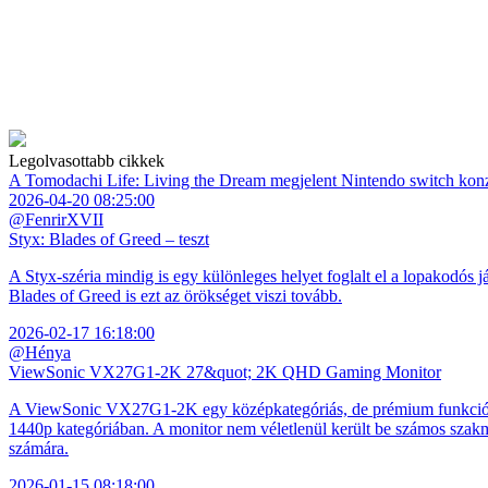
Legolvasottabb cikkek
A Tomodachi Life: Living the Dream megjelent Nintendo switch kon
2026-04-20 08:25:00
@FenrirXVII
Styx: Blades of Greed – teszt
A Styx-széria mindig is egy különleges helyet foglalt el a lopakodós j
Blades of Greed is ezt az örökséget viszi tovább.
2026-02-17 16:18:00
@Hénya
ViewSonic VX27G1-2K 27&quot; 2K QHD Gaming Monitor
A ViewSonic VX27G1-2K egy középkategóriás, de prémium funkciókkal
1440p kategóriában. A monitor nem véletlenül került be számos szakmai
számára.
2026-01-15 08:18:00