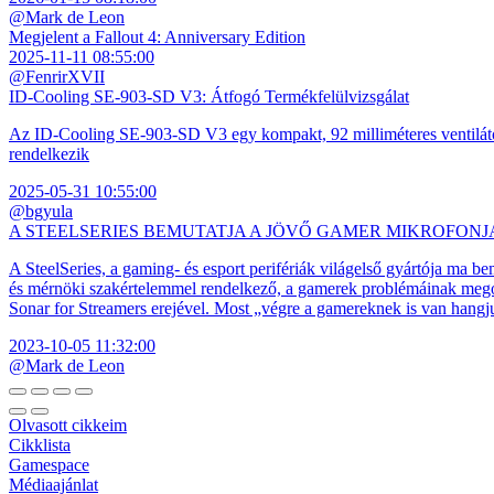
@Mark de Leon
Megjelent a Fallout 4: Anniversary Edition
2025-11-11 08:55:00
@FenrirXVII
ID-Cooling SE-903-SD V3: Átfogó Termékfelülvizsgálat
Az ID-Cooling SE-903-SD V3 egy kompakt, 92 milliméteres ventilátor
rendelkezik
2025-05-31 10:55:00
@bgyula
A STEELSERIES BEMUTATJA A JÖVŐ GAMER MIKROFONJ
A SteelSeries, a gaming- és esport perifériák világelső gyártója ma b
és mérnöki szakértelemmel rendelkező, a gamerek problémáinak megol
Sonar for Streamers erejével. Most „végre a gamereknek is van hangj
2023-10-05 11:32:00
@Mark de Leon
Olvasott cikkeim
Cikklista
Gamespace
Médiaajánlat