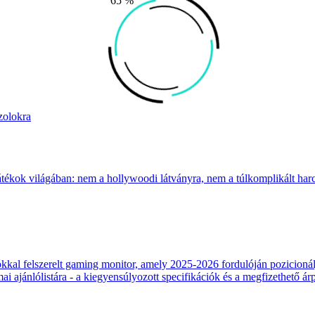
65 %
zolokra
átékok világában: nem a hollywoodi látványra, nem a túlkomplikált harcr
 felszerelt gaming monitor, amely 2025-2026 fordulóján pozicionálja
 ajánlólistára - a kiegyensúlyozott specifikációk és a megfizethető ár