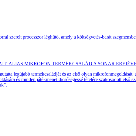
ral szerelt processzor léghűtő, amely a költségvetés-barát szegmensb
AIT: ALIAS MIKROFON TERMÉKCSALÁD A SONAR EREJÉV
emutatta legújabb termékcsaládját és az első olyan mikrofonmegoldását,
dására és minden játékmenet dicsőségessé tételére szakosodott első 
uk”.